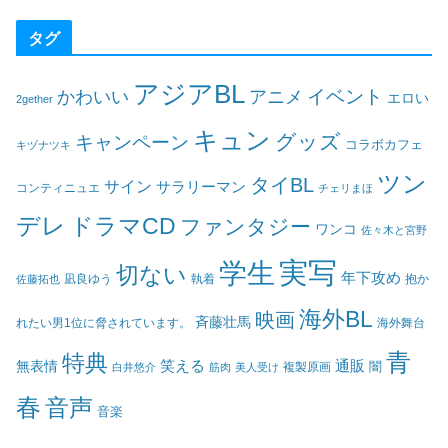
タグ
アジアBL
イベント
かわいい
アニメ
エロい
2gether
キュン
グッズ
キャンペーン
コラボカフェ
キヅナツキ
ツン
タイBL
サイン
サラリーマン
コンティニュエ
チェリまほ
デレ
ドラマCD
ファンタジー
ワンコ
佐々木と宮野
実写
学生
切ない
年下攻め
凪良ゆう
執着
佐藤拓也
抱か
海外BL
映画
斉藤壮馬
海外舞台
れたい男1位に脅されています。
青
特典
笑える
通販
無表情
闇
白井悠介
筋肉
美人受け
複製原画
春
音声
音楽