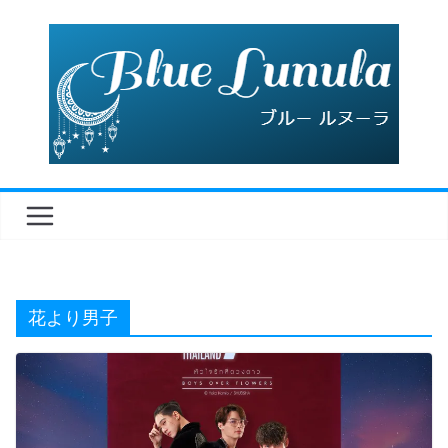
コ
ン
テ
ン
ツ
へ
ス
キ
ッ
プ
花より男子