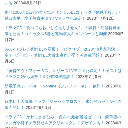
ンも
2023年8月21日
累計1000万DL超の大人気オリジナルBLコミック『体感予報』が
樋口幸平、増子敦貴主演でTVドラマ化決定！
2023年7月12日
ドラマCD「食べてもおいしくありません2」の試聴・店舗特典画
像を公開！コミックス5巻と連動購入キャンペーンも開催
2023年7
月7日
pixiv×リブレが創作BLを応援！「ピクリブ」2023年8月創刊決
定!! ビーボーイ創作BL大賞出身作が早くも連載開始！
2023年7
月6日
『黄昏アウトフォーカス』シリーズTVアニメ化決定！キャストは
ドラマCDから続投！＆公式SNS開設！
2023年7月6日
新電子BLレーベル「.Nonfine（ノンフィーネ）」創刊！
2023年6
月1日
日本初！人気BLドラマ『ジャックフロスト』未公開カットNFTの
販売開始！
2023年6月1日
ドラマCD「かわにさざなみ」貴方の虜編(澄谷ゼニコ) 豪華盤の
マンガ小冊子チラ見せ＆アクリルスタンドデザインも！
2023年3