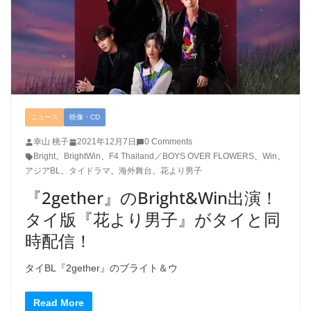
ニュース
映像・CD
幸山 桃子
2021年12月7日
0 Comments
Bright
、
BrightWin
、
F4 Thailand／BOYS OVER FLOWERS
、
Win
、
アジアBL
、
タイドラマ
、
海外舞台
、
花より男子
『2gether』のBright&Win出演！
タイ版『花より男子』がタイと同
時配信！
タイBL『2gether』のブライト＆ウ
Read More