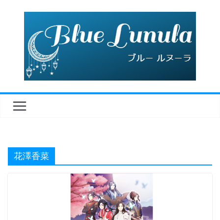
コ
ン
テ
ン
ツ
へ
ス
キ
ッ
プ
花澤香菜