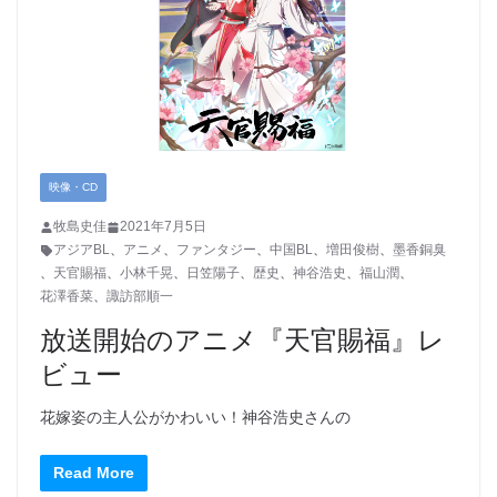
映像・CD
牧島史佳
2021年7月5日
アジアBL
、
アニメ
、
ファンタジー
、
中国BL
、
増田俊樹
、
墨香銅臭
、
天官賜福
、
小林千晃
、
日笠陽子
、
歴史
、
神谷浩史
、
福山潤
、
花澤香菜
、
諏訪部順一
放送開始のアニメ『天官賜福』レ
ビュー
花嫁姿の主人公がかわいい！神谷浩史さんの
Read More