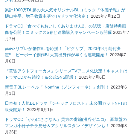
ンも
2023年8月21日
累計1000万DL超の大人気オリジナルBLコミック『体感予報』が
樋口幸平、増子敦貴主演でTVドラマ化決定！
2023年7月12日
ドラマCD「食べてもおいしくありません2」の試聴・店舗特典画
像を公開！コミックス5巻と連動購入キャンペーンも開催
2023年7
月7日
pixiv×リブレが創作BLを応援！「ピクリブ」2023年8月創刊決
定!! ビーボーイ創作BL大賞出身作が早くも連載開始！
2023年7
月6日
『黄昏アウトフォーカス』シリーズTVアニメ化決定！キャストは
ドラマCDから続投！＆公式SNS開設！
2023年7月6日
新電子BLレーベル「.Nonfine（ノンフィーネ）」創刊！
2023年6
月1日
日本初！人気BLドラマ『ジャックフロスト』未公開カットNFTの
販売開始！
2023年6月1日
ドラマCD「かわにさざなみ」貴方の虜編(澄谷ゼニコ) 豪華盤の
マンガ小冊子チラ見せ＆アクリルスタンドデザインも！
2023年3
月26日