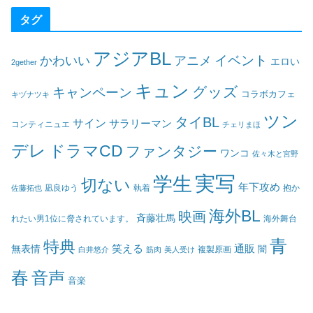
タグ
アジアBL
イベント
かわいい
アニメ
エロい
2gether
キュン
グッズ
キャンペーン
コラボカフェ
キヅナツキ
ツン
タイBL
サイン
サラリーマン
コンティニュエ
チェリまほ
デレ
ドラマCD
ファンタジー
ワンコ
佐々木と宮野
実写
学生
切ない
年下攻め
凪良ゆう
執着
佐藤拓也
抱か
海外BL
映画
斉藤壮馬
海外舞台
れたい男1位に脅されています。
青
特典
笑える
通販
無表情
闇
白井悠介
筋肉
美人受け
複製原画
春
音声
音楽