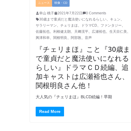
ニュース
映像・CD
幸山 桃子
2021年7月22日
0 Comments
30歳まで童貞だと魔法使いになれるらしい
、
キュン
、
サラリーマン
、
チェリまほ
、
ドラマCD
、
ファンタジー
、
佐藤拓也
、
利根健太朗
、
天﨑滉平
、
広瀬裕也
、
生天目仁美
、
興津和幸
、
関根明良
、
阿部敦
、
音声
『チェリまほ』こと『30歳ま
で童貞だと魔法使いになれる
らしい』ドラマＣＤ続編、追
加キャストは広瀬裕也さん、
関根明良さん他！
大人気の『チェリまほ』BLCD続編！早期
Read More