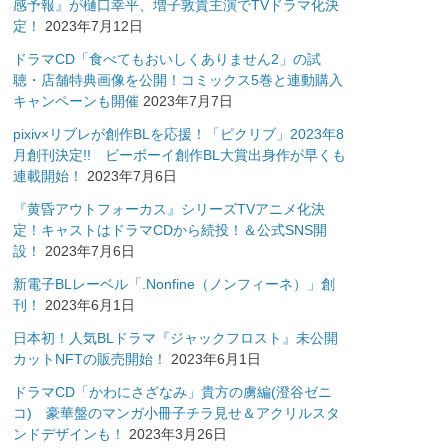
感予報』が樋口幸平、増子敦貴主演でTVドラマ化決
定！
2023年7月12日
ドラマCD「食べてもおいしくありません2」の試
聴・店舗特典画像を公開！コミックス5巻と連動購入
キャンペーンも開催
2023年7月7日
pixiv×リブレが創作BLを応援！「ピクリブ」2023年8
月創刊決定!! ビーボーイ創作BL大賞出身作が早くも
連載開始！
2023年7月6日
『黄昏アウトフォーカス』シリーズTVアニメ化決
定！キャストはドラマCDから続投！＆公式SNS開
設！
2023年7月6日
新電子BLレーベル「.Nonfine（ノンフィーネ）」創
刊！
2023年6月1日
日本初！人気BLドラマ『ジャックフロスト』未公開
カットNFTの販売開始！
2023年6月1日
ドラマCD「かわにさざなみ」貴方の虜編(澄谷ゼニ
コ) 豪華盤のマンガ小冊子チラ見せ＆アクリルスタ
ンドデザインも！
2023年3月26日