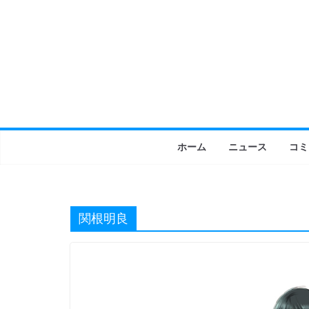
コ
ン
テ
ン
ツ
へ
ス
キ
ホーム
ニュース
コミ
ッ
プ
関根明良