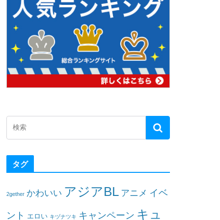
タグ
アジアBL
イベ
かわいい
アニメ
2gether
キュ
ント
キャンペーン
エロい
キヅナツキ