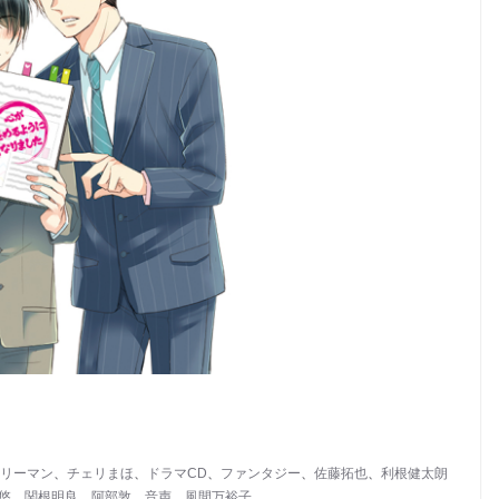
リーマン
、
チェリまほ
、
ドラマCD
、
ファンタジー
、
佐藤拓也
、
利根健太朗
悠
、
関根明良
、
阿部敦
、
音声
、
風間万裕子