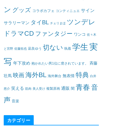
ン
グッズ
サイン
コラボカフェ
コンティニュエ
ツンデレ
タイBL
サラリーマン
チェリまほ
ドラマCD
ファンタジー
ワンコ
佐々木
実
学生
切ない
凪良ゆう
執着
と宮野
佐藤拓也
写
年下攻め
斉藤
抱かれたい男1位に脅されています。
海外BL
特典
映画
壮馬
無表情
海外舞台
白井
青春
音
笑える
通販
闇
悠介
筋肉
美人受け
複製原画
声
音楽
カテゴリー