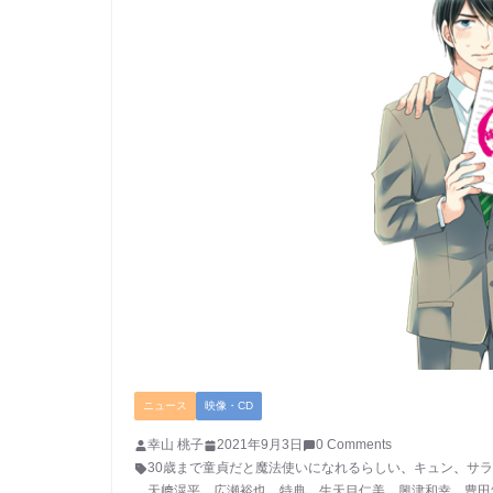
ニュース
映像・CD
幸山 桃子
2021年9月3日
0 Comments
30歳まで童貞だと魔法使いになれるらしい
、
キュン
、
サラ
、
天﨑滉平
、
広瀬裕也
、
特典
、
生天目仁美
、
興津和幸
、
豊田