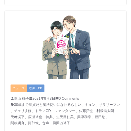
ニュース
映像・CD
幸山 桃子
2021年9月3日
0 Comments
30歳まで童貞だと魔法使いになれるらしい
、
キュン
、
サラリーマン
、
チェリまほ
、
ドラマCD
、
ファンタジー
、
佐藤拓也
、
利根健太朗
、
天﨑滉平
、
広瀬裕也
、
特典
、
生天目仁美
、
興津和幸
、
豊田悠
、
関根明良
、
阿部敦
、
音声
、
風間万裕子