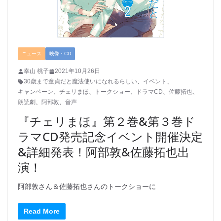
ニュース
映像・CD
幸山 桃子
2021年10月26日
30歳まで童貞だと魔法使いになれるらしい
、
イベント
、
キャンペーン
、
チェリまほ
、
トークショー
、
ドラマCD
、
佐藤拓也
、
朗読劇
、
阿部敦
、
音声
『チェリまほ』第２巻&第３巻ド
ラマCD発売記念イベント開催決定
&詳細発表！阿部敦&佐藤拓也出
演！
阿部敦さん＆佐藤拓也さんのトークショーに
Read More