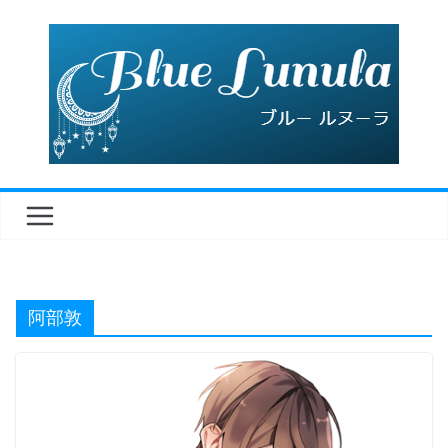
コ
ン
テ
ン
ツ
へ
ス
キ
ッ
プ
阿部敦