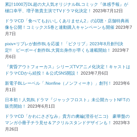
累計1000万DL超の大人気オリジナルBLコミック『体感予報』が
樋口幸平、増子敦貴主演でTVドラマ化決定！
2023年7月12日
ドラマCD「食べてもおいしくありません2」の試聴・店舗特典画
像を公開！コミックス5巻と連動購入キャンペーンも開催
2023年7
月7日
pixiv×リブレが創作BLを応援！「ピクリブ」2023年8月創刊決
定!! ビーボーイ創作BL大賞出身作が早くも連載開始！
2023年7
月6日
『黄昏アウトフォーカス』シリーズTVアニメ化決定！キャストは
ドラマCDから続投！＆公式SNS開設！
2023年7月6日
新電子BLレーベル「.Nonfine（ノンフィーネ）」創刊！
2023年6
月1日
日本初！人気BLドラマ『ジャックフロスト』未公開カットNFTの
販売開始！
2023年6月1日
ドラマCD「かわにさざなみ」貴方の虜編(澄谷ゼニコ) 豪華盤の
マンガ小冊子チラ見せ＆アクリルスタンドデザインも！
2023年3
月26日