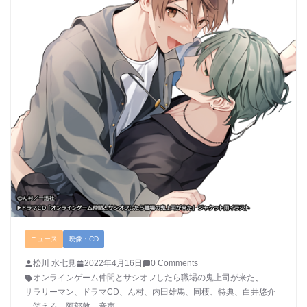
ニュース
映像・CD
松川 水七見
2022年4月16日
0 Comments
オンラインゲーム仲間とサシオフしたら職場の鬼上司が来た
、
サラリーマン
、
ドラマCD
、
ん村
、
内田雄馬
、
同棲
、
特典
、
白井悠介
、
笑える
、
阿部敦
、
音声