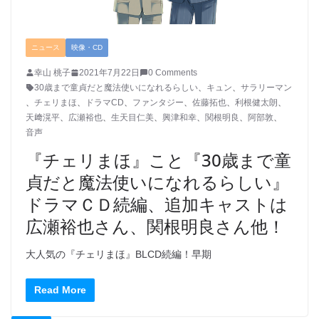
ニュース
映像・CD
幸山 桃子
2021年7月22日
0 Comments
30歳まで童貞だと魔法使いになれるらしい
、
キュン
、
サラリーマン
、
チェリまほ
、
ドラマCD
、
ファンタジー
、
佐藤拓也
、
利根健太朗
、
天﨑滉平
、
広瀬裕也
、
生天目仁美
、
興津和幸
、
関根明良
、
阿部敦
、
音声
『チェリまほ』こと『30歳まで童
貞だと魔法使いになれるらしい』
ドラマＣＤ続編、追加キャストは
広瀬裕也さん、関根明良さん他！
大人気の『チェリまほ』BLCD続編！早期
Read More