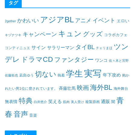
タグ
アジアBL
イベント
かわいい
アニメ
エロい
2gether
キュン
グッズ
キャンペーン
コラボカフェ
キヅナツキ
ツン
タイBL
サイン
サラリーマン
コンティニュエ
チェリまほ
デレ
ドラマCD
ファンタジー
ワンコ
佐々木と宮野
実写
学生
切ない
年下攻め
凪良ゆう
執着
佐藤拓也
抱か
海外BL
映画
斉藤壮馬
海外舞台
れたい男1位に脅されています。
青
特典
笑える
通販
無表情
闇
白井悠介
筋肉
美人受け
複製原画
春
音声
音楽