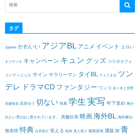
タグ
アジアBL
イベント
かわいい
アニメ
エロい
2gether
キュン
グッズ
キャンペーン
コラボカフェ
キヅナツキ
ツン
タイBL
サイン
サラリーマン
コンティニュエ
チェリまほ
デレ
ドラマCD
ファンタジー
ワンコ
佐々木と宮野
実写
学生
切ない
年下攻め
凪良ゆう
執着
佐藤拓也
抱か
海外BL
映画
斉藤壮馬
海外舞台
れたい男1位に脅されています。
青
特典
笑える
通販
無表情
闇
白井悠介
筋肉
美人受け
複製原画