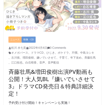
ニュース
映像・CD
松川 水七見
2022年4月4日
0 Comments
オメガバース
、
ドラマCD
、
ひじき
、
ポケドラ
、
不憫
、
中島ヨシキ
、
古川慎
、
増田俊樹
、
嫌いでいさせて
、
子育て
、
年下攻め
、
斉藤壮馬
、
江口拓也
、
白石晴香
、
音声
、
音声配信
斉藤壮馬&増田俊樹出演PV動画も
公開！大人気BL『嫌いでいさせて
3』ドラマCD発売日＆特典詳細決
定！
予約受け付け開始！キャンペーンも実施！