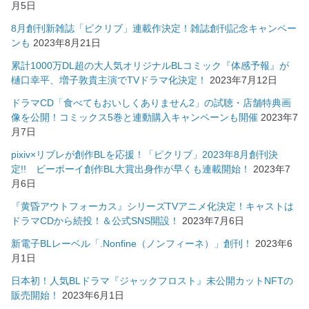
月5日
8月創刊新雑誌「ピクリブ」連載作決定！雑誌創刊記念キャンペー
ンも
2023年8月21日
累計1000万DL超の大人気オリジナルBLコミック『体感予報』が
樋口幸平、増子敦貴主演でTVドラマ化決定！
2023年7月12日
ドラマCD「食べてもおいしくありません2」の試聴・店舗特典画
像を公開！コミックス5巻と連動購入キャンペーンも開催
2023年7
月7日
pixiv×リブレが創作BLを応援！「ピクリブ」2023年8月創刊決
定!! ビーボーイ創作BL大賞出身作が早くも連載開始！
2023年7
月6日
『黄昏アウトフォーカス』シリーズTVアニメ化決定！キャストは
ドラマCDから続投！＆公式SNS開設！
2023年7月6日
新電子BLレーベル「.Nonfine（ノンフィーネ）」創刊！
2023年6
月1日
日本初！人気BLドラマ『ジャックフロスト』未公開カットNFTの
販売開始！
2023年6月1日