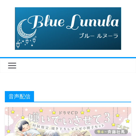
コ
ン
テ
ン
ツ
へ
ス
キ
ッ
プ
音声配信