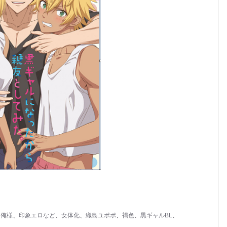
、
俺様
、
印象エロなど
、
女体化
、
織島ユポポ
、
褐色
、
黒ギャルBL
、