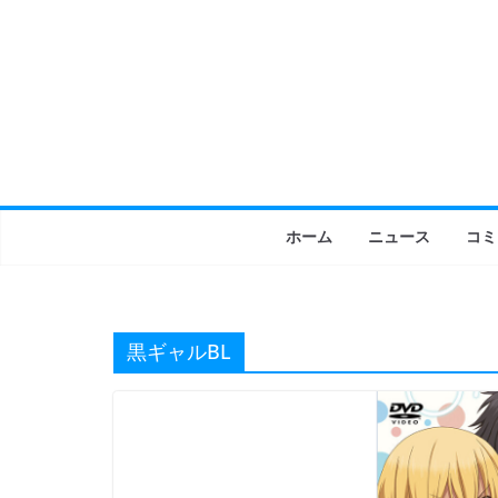
コ
ン
テ
ン
ツ
へ
ス
キ
ホーム
ニュース
コミ
ッ
プ
黒ギャルBL