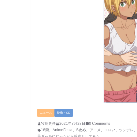
ニュース
映像・CD
牧島史佳
2021年7月28日
0 Comments
18禁
、
AnimeFesta
、
S攻め
、
アニメ
、
エロい
、
ツンデレ
黒ギャルになったから親友としてみた。