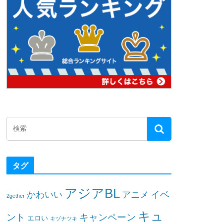
タグ
アジアBL
イベ
かわいい
アニメ
2gether
キュ
ント
キャンペーン
エロい
キヅナツキ