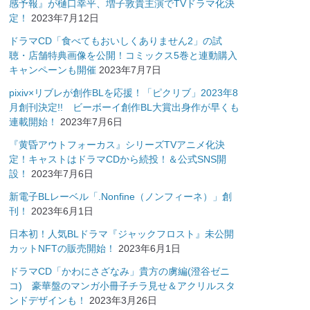
感予報』が樋口幸平、増子敦貴主演でTVドラマ化決
定！
2023年7月12日
ドラマCD「食べてもおいしくありません2」の試
聴・店舗特典画像を公開！コミックス5巻と連動購入
キャンペーンも開催
2023年7月7日
pixiv×リブレが創作BLを応援！「ピクリブ」2023年8
月創刊決定!! ビーボーイ創作BL大賞出身作が早くも
連載開始！
2023年7月6日
『黄昏アウトフォーカス』シリーズTVアニメ化決
定！キャストはドラマCDから続投！＆公式SNS開
設！
2023年7月6日
新電子BLレーベル「.Nonfine（ノンフィーネ）」創
刊！
2023年6月1日
日本初！人気BLドラマ『ジャックフロスト』未公開
カットNFTの販売開始！
2023年6月1日
ドラマCD「かわにさざなみ」貴方の虜編(澄谷ゼニ
コ) 豪華盤のマンガ小冊子チラ見せ＆アクリルスタ
ンドデザインも！
2023年3月26日