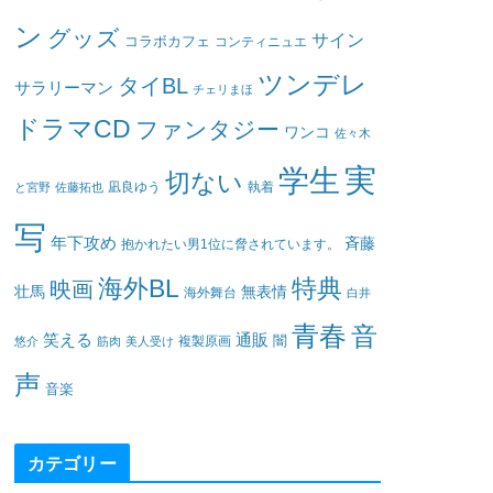
ン
グッズ
サイン
コラボカフェ
コンティニュエ
ツンデレ
タイBL
サラリーマン
チェリまほ
ドラマCD
ファンタジー
ワンコ
佐々木
実
学生
切ない
凪良ゆう
執着
と宮野
佐藤拓也
写
年下攻め
斉藤
抱かれたい男1位に脅されています。
海外BL
特典
映画
壮馬
無表情
海外舞台
白井
青春
音
笑える
通販
闇
悠介
筋肉
美人受け
複製原画
声
音楽
カテゴリー