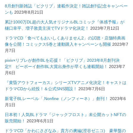
8月創刊新雑誌「ピクリブ」連載作決定！雑誌創刊記念キャンペー
ンも
2023年8月21日
累計1000万DL超の大人気オリジナルBLコミック『体感予報』が
樋口幸平、増子敦貴主演でTVドラマ化決定！
2023年7月12日
ドラマCD「食べてもおいしくありません2」の試聴・店舗特典画
像を公開！コミックス5巻と連動購入キャンペーンも開催
2023年7
月7日
pixiv×リブレが創作BLを応援！「ピクリブ」2023年8月創刊決
定!! ビーボーイ創作BL大賞出身作が早くも連載開始！
2023年7
月6日
『黄昏アウトフォーカス』シリーズTVアニメ化決定！キャストは
ドラマCDから続投！＆公式SNS開設！
2023年7月6日
新電子BLレーベル「.Nonfine（ノンフィーネ）」創刊！
2023年6
月1日
日本初！人気BLドラマ『ジャックフロスト』未公開カットNFTの
販売開始！
2023年6月1日
ドラマCD「かわにさざなみ」貴方の虜編(澄谷ゼニコ) 豪華盤の