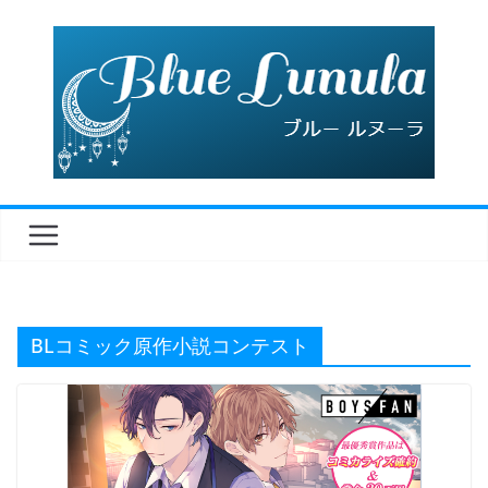
コ
ン
テ
ン
ツ
へ
ス
キ
ッ
プ
BLコミック原作小説コンテスト