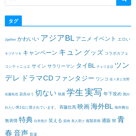
タグ
アジアBL
イベント
かわいい
アニメ
エロい
2gether
キュン
グッズ
キャンペーン
コラボカフェ
キヅナツキ
ツン
タイBL
サイン
サラリーマン
コンティニュエ
チェリまほ
デレ
ドラマCD
ファンタジー
ワンコ
佐々木と宮野
実写
学生
切ない
年下攻め
凪良ゆう
執着
佐藤拓也
抱か
海外BL
映画
斉藤壮馬
海外舞台
れたい男1位に脅されています。
青
特典
笑える
通販
無表情
闇
白井悠介
筋肉
美人受け
複製原画
春
音声
音楽