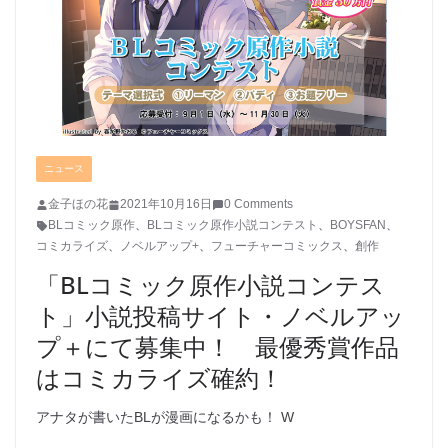
ニュース
金子ほの花
2021年10月16日
0 Comments
BLコミック原作
、
BLコミック原作小説コンテスト
、
BOYSFAN
、
コミカライズ
、
ノベルアップ+
、
フューチャーコミックス
、
創作
「BLコミック原作小説コンテス
ト」小説投稿サイト・ノベルアッ
プ＋にて募集中！ 最優秀賞作品
はコミカライズ確約！
アナタが書いたBLが漫画になるかも！ W