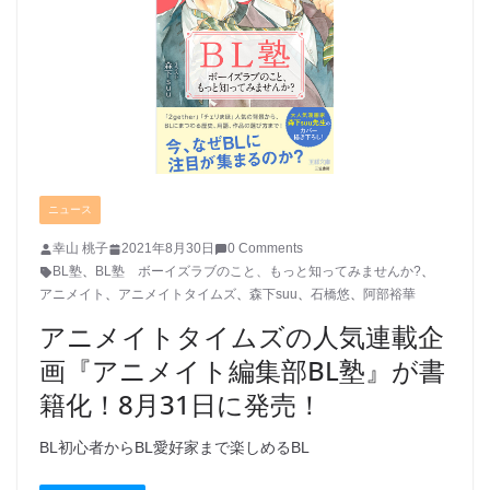
ニュース
幸山 桃子
2021年8月30日
0 Comments
BL塾
、
BL塾 ボーイズラブのこと、もっと知ってみませんか?
、
アニメイト
、
アニメイトタイムズ
、
森下suu
、
石橋悠
、
阿部裕華
アニメイトタイムズの人気連載企
画『アニメイト編集部BL塾』が書
籍化！8月31日に発売！
BL初心者からBL愛好家まで楽しめるBL