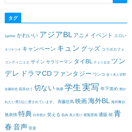
タグ
アジアBL
イベント
かわいい
アニメ
エロい
2gether
キュン
グッズ
キャンペーン
コラボカフェ
キヅナツキ
ツン
タイBL
サイン
サラリーマン
コンティニュエ
チェリまほ
デレ
ドラマCD
ファンタジー
ワンコ
佐々木と宮野
実写
学生
切ない
年下攻め
凪良ゆう
執着
佐藤拓也
抱か
海外BL
映画
斉藤壮馬
海外舞台
れたい男1位に脅されています。
青
特典
笑える
通販
無表情
闇
白井悠介
筋肉
美人受け
複製原画
春
音声
音楽