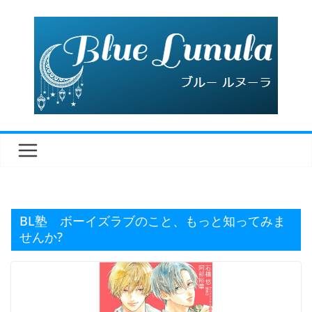
コ
ン
テ
ン
ツ
へ
ス
キ
ッ
プ
BL塾 ボーイズラブのこと、もっと知ってみま
せんか?