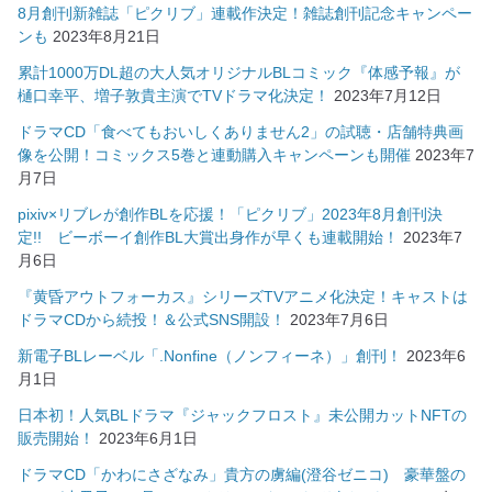
8月創刊新雑誌「ピクリブ」連載作決定！雑誌創刊記念キャンペー
ンも
2023年8月21日
累計1000万DL超の大人気オリジナルBLコミック『体感予報』が
樋口幸平、増子敦貴主演でTVドラマ化決定！
2023年7月12日
ドラマCD「食べてもおいしくありません2」の試聴・店舗特典画
像を公開！コミックス5巻と連動購入キャンペーンも開催
2023年7
月7日
pixiv×リブレが創作BLを応援！「ピクリブ」2023年8月創刊決
定!! ビーボーイ創作BL大賞出身作が早くも連載開始！
2023年7
月6日
『黄昏アウトフォーカス』シリーズTVアニメ化決定！キャストは
ドラマCDから続投！＆公式SNS開設！
2023年7月6日
新電子BLレーベル「.Nonfine（ノンフィーネ）」創刊！
2023年6
月1日
日本初！人気BLドラマ『ジャックフロスト』未公開カットNFTの
販売開始！
2023年6月1日
ドラマCD「かわにさざなみ」貴方の虜編(澄谷ゼニコ) 豪華盤の