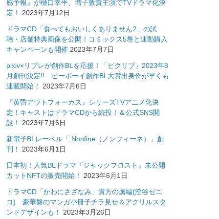
感予報』が樋口幸平、増子敦貴主演でTVドラマ化決
定！
2023年7月12日
ドラマCD「食べてもおいしくありません2」の試
聴・店舗特典画像を公開！コミックス5巻と連動購入
キャンペーンも開催
2023年7月7日
pixiv×リブレが創作BLを応援！「ピクリブ」2023年8
月創刊決定!! ビーボーイ創作BL大賞出身作が早くも
連載開始！
2023年7月6日
『黄昏アウトフォーカス』シリーズTVアニメ化決
定！キャストはドラマCDから続投！＆公式SNS開
設！
2023年7月6日
新電子BLレーベル「.Nonfine（ノンフィーネ）」創
刊！
2023年6月1日
日本初！人気BLドラマ『ジャックフロスト』未公開
カットNFTの販売開始！
2023年6月1日
ドラマCD「かわにさざなみ」貴方の虜編(澄谷ゼニ
コ) 豪華盤のマンガ小冊子チラ見せ＆アクリルスタ
ンドデザインも！
2023年3月26日