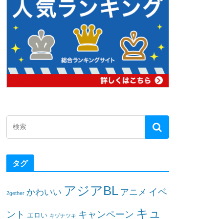
タグ
アジアBL
イベ
かわいい
アニメ
2gether
キュ
ント
キャンペーン
エロい
キヅナツキ