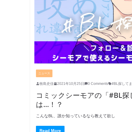
ニュース
牧島史佳
2021年10月25日
0 Comments
#BL探して
コミックシーモアの「#BL
は…！？
こんなBL、誰か知っているなら教えて欲し
Read More