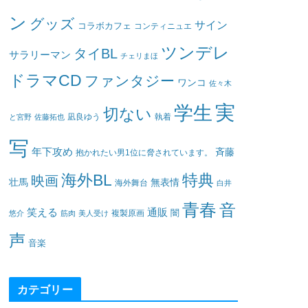
ン
グッズ
サイン
コラボカフェ
コンティニュエ
ツンデレ
タイBL
サラリーマン
チェリまほ
ドラマCD
ファンタジー
ワンコ
佐々木
実
学生
切ない
凪良ゆう
執着
と宮野
佐藤拓也
写
年下攻め
斉藤
抱かれたい男1位に脅されています。
海外BL
特典
映画
壮馬
無表情
海外舞台
白井
青春
音
笑える
通販
闇
悠介
筋肉
美人受け
複製原画
声
音楽
カテゴリー