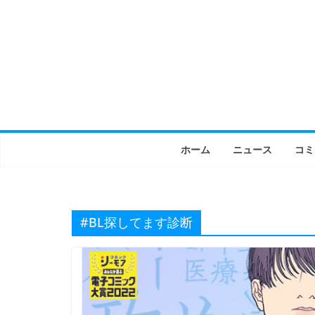
コ
ン
テ
ン
ツ
へ
ス
キ
ホーム
ニュース
コミ
ッ
プ
#BL探してます診断