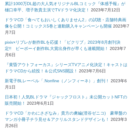
累計1000万DL超の大人気オリジナルBLコミック『体感予報』が
樋口幸平、増子敦貴主演でTVドラマ化決定！
2023年7月12日
ドラマCD「食べてもおいしくありません2」の試聴・店舗特典画
像を公開！コミックス5巻と連動購入キャンペーンも開催
2023年7
月7日
pixiv×リブレが創作BLを応援！「ピクリブ」2023年8月創刊決
定!! ビーボーイ創作BL大賞出身作が早くも連載開始！
2023年7
月6日
『黄昏アウトフォーカス』シリーズTVアニメ化決定！キャストは
ドラマCDから続投！＆公式SNS開設！
2023年7月6日
新電子BLレーベル「.Nonfine（ノンフィーネ）」創刊！
2023年6
月1日
日本初！人気BLドラマ『ジャックフロスト』未公開カットNFTの
販売開始！
2023年6月1日
ドラマCD「かわにさざなみ」貴方の虜編(澄谷ゼニコ) 豪華盤の
マンガ小冊子チラ見せ＆アクリルスタンドデザインも！
2023年3
月26日