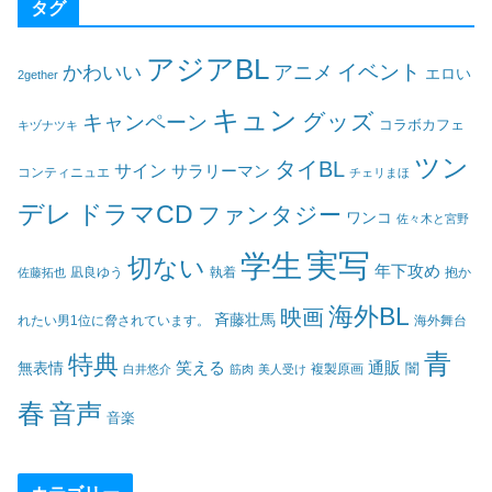
タグ
アジアBL
イベント
かわいい
アニメ
エロい
2gether
キュン
グッズ
キャンペーン
コラボカフェ
キヅナツキ
ツン
タイBL
サイン
サラリーマン
コンティニュエ
チェリまほ
デレ
ドラマCD
ファンタジー
ワンコ
佐々木と宮野
実写
学生
切ない
年下攻め
凪良ゆう
執着
佐藤拓也
抱か
海外BL
映画
斉藤壮馬
海外舞台
れたい男1位に脅されています。
青
特典
笑える
通販
無表情
闇
白井悠介
筋肉
美人受け
複製原画
春
音声
音楽