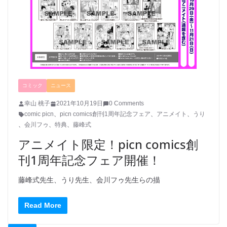
コミック
ニュース
幸山 桃子
2021年10月19日
0 Comments
comic picn
、
picn comics創刊1周年記念フェア
、
アニメイト
、
うり
、
会川フゥ
、
特典
、
藤峰式
アニメイト限定！picn comics創
刊1周年記念フェア開催！
藤峰式先生、うり先生、会川フゥ先生らの描
Read More