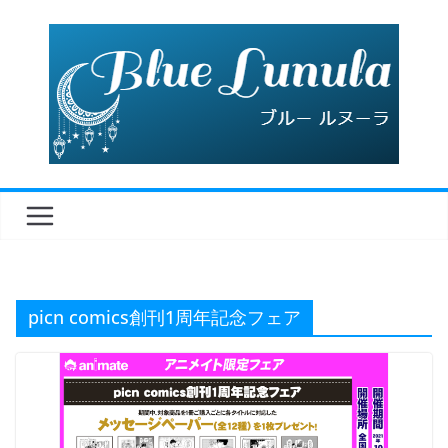
コ
ン
テ
ン
ツ
へ
ス
キ
ッ
プ
picn comics創刊1周年記念フェア