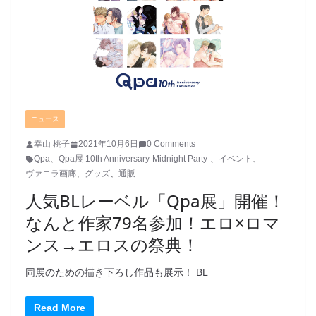
ニュース
幸山 桃子
2021年10月6日
0 Comments
Qpa
、
Qpa展 10th Anniversary-Midnight Party-
、
イベント
、
ヴァニラ画廊
、
グッズ
、
通販
人気BLレーベル「Qpa展」開催！
なんと作家79名参加！エロ×ロマ
ンス→エロスの祭典！
同展のための描き下ろし作品も展示！ BL
Read More