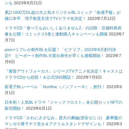
ンも
2023年8月21日
累計1000万DL超の大人気オリジナルBLコミック『体感予報』が
樋口幸平、増子敦貴主演でTVドラマ化決定！
2023年7月12日
ドラマCD「食べてもおいしくありません2」の試聴・店舗特典画
像を公開！コミックス5巻と連動購入キャンペーンも開催
2023年7
月7日
pixiv×リブレが創作BLを応援！「ピクリブ」2023年8月創刊決
定!! ビーボーイ創作BL大賞出身作が早くも連載開始！
2023年7
月6日
『黄昏アウトフォーカス』シリーズTVアニメ化決定！キャストは
ドラマCDから続投！＆公式SNS開設！
2023年7月6日
新電子BLレーベル「.Nonfine（ノンフィーネ）」創刊！
2023年6
月1日
日本初！人気BLドラマ『ジャックフロスト』未公開カットNFTの
販売開始！
2023年6月1日
ドラマCD「かわにさざなみ」貴方の虜編(澄谷ゼニコ) 豪華盤の
マンガ小冊子チラ見せ＆アクリルスタンドデザインも！
2023年3