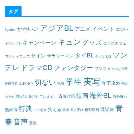
タグ
アジアBL
イベント
かわいい
アニメ
エロい
2gether
キュン
グッズ
キャンペーン
コラボカフェ
キヅナツキ
ツン
タイBL
サイン
サラリーマン
コンティニュエ
チェリまほ
デレ
ドラマCD
ファンタジー
ワンコ
佐々木と宮野
実写
学生
切ない
年下攻め
凪良ゆう
執着
佐藤拓也
抱か
海外BL
映画
斉藤壮馬
海外舞台
れたい男1位に脅されています。
青
特典
笑える
通販
無表情
闇
白井悠介
筋肉
美人受け
複製原画
春
音声
音楽