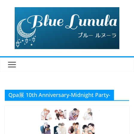
コ
ン
テ
ン
ツ
へ
ス
キ
ッ
プ
Qpa展 10th Anniversary-Midnight Party-