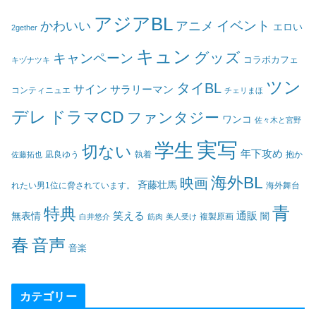
アジアBL
イベント
かわいい
アニメ
エロい
2gether
キュン
グッズ
キャンペーン
コラボカフェ
キヅナツキ
ツン
タイBL
サイン
サラリーマン
コンティニュエ
チェリまほ
デレ
ドラマCD
ファンタジー
ワンコ
佐々木と宮野
実写
学生
切ない
年下攻め
凪良ゆう
執着
佐藤拓也
抱か
海外BL
映画
斉藤壮馬
海外舞台
れたい男1位に脅されています。
青
特典
笑える
通販
無表情
闇
白井悠介
筋肉
美人受け
複製原画
春
音声
音楽
カテゴリー