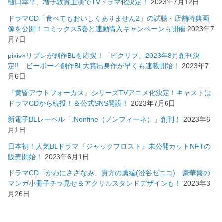
樋口幸平、増子敦貴主演でTVドラマ化決定！
2023年7月12日
ドラマCD「食べてもおいしくありません2」の試聴・店舗特典画
像を公開！コミックス5巻と連動購入キャンペーンも開催
2023年7
月7日
pixiv×リブレが創作BLを応援！「ピクリブ」2023年8月創刊決
定!! ビーボーイ創作BL大賞出身作が早くも連載開始！
2023年7
月6日
『黄昏アウトフォーカス』シリーズTVアニメ化決定！キャストは
ドラマCDから続投！＆公式SNS開設！
2023年7月6日
新電子BLレーベル「.Nonfine（ノンフィーネ）」創刊！
2023年6
月1日
日本初！人気BLドラマ『ジャックフロスト』未公開カットNFTの
販売開始！
2023年6月1日
ドラマCD「かわにさざなみ」貴方の虜編(澄谷ゼニコ) 豪華盤の
マンガ小冊子チラ見せ＆アクリルスタンドデザインも！
2023年3
月26日