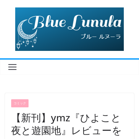
コ
ン
テ
ン
ツ
へ
ス
キ
ッ
プ
コミック
【新刊】ymz『ひよこと
夜と遊園地』レビューを