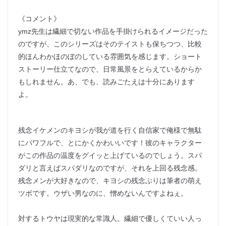
《コメント》
ymz先生は繊細で切ない作品を手掛けられるイメージだった
のですが、このシリーズはそのテイストも保ちつつ、比較
的ほんわかほのぼのしている雰囲気を感じます。ショート
ストーリー仕立てなので、日常風景をとらえているからか
もしれません。あ、でも、読みごたえは十分にあります
よ。
残念イケメンのキヨシが我が道を行く自信家で俺様で無駄
にパワフルで、とにかくかわいいです！彼のキャラクター
がこの作品の温度をグイッと上げているのでしょう。スパ
ダリと言えばスパダリなのですが、それを上回る残念感。
残念メンが大好きなので、キヨシの残念ぶりは筆者の萌え
ツボです。ウザい男なのに、憎めないんですよねぇ。
対するトウヤは現実的な常識人。繊細で優しくていい人っ