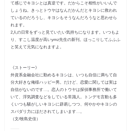
て感じでキヨシとは真逆です。だからこそ相性がいいんで
しょうね。きっとトウヤはなんだかんだとキヨシに救われ
ているのだろうし、キヨシもそうなんだろうなと思わせら
れます。
2人の日常をずっと見ていたい気持ちになります。いつもよ
り、すこし温度が高いymz先生の新刊。ほっこりしてふふふ
と笑えて元気になれますよ。
《ストーリー》
外資系金融会社に勤めるキヨシは、いつも自信に満ちて自
分大好きな俺様ハッピー男。だけど、恋愛に関しては実は
自信がないのです…。恋人のトウヤは探偵事務所で働いて
いて、浮気調査などをしている常識人。トンデモ言動も多
くいつも騒がしいキヨシに辟易しつつ、何やかやキヨシの
スパダリ力にほだされてしまいます…。
（文/牧島史佳）