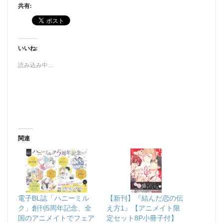
共有:
いいね:
読み込み中…
関連
電子BL誌「ハニーミル
【新刊】『結んだ恋の伝
ク」創刊5周年記念、全
え方1』【アニメイト限
国のアニメイトでフェア
定セット8P小冊子付】