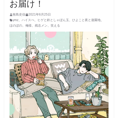
お届け！
牧島史佳
2021年6月25日
ymz
、
ハイスぺ
、
ヒゲと鈴としゃぼん玉
、
ひよこと夜と遊園地
、
ほのぼの
、
俺様
、
残念メン
、
笑える