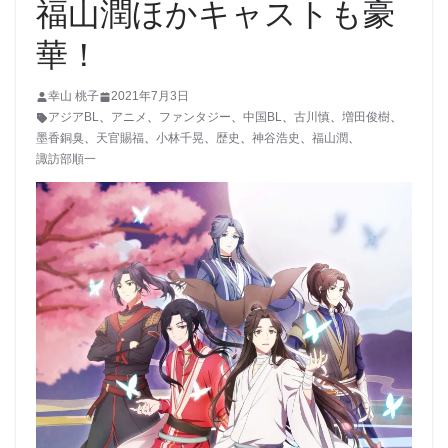
福山潤ほかキャストも豪
華！
幸山 桃子
2021年7月3日
アジアBL
、
アニメ
、
ファンタジー
、
中国BL
、
古川慎
、
増田俊樹
、
墨香銅臭
、
天官賜福
、
小林千晃
、
歴史
、
神谷浩史
、
福山潤
、
諏訪部順一