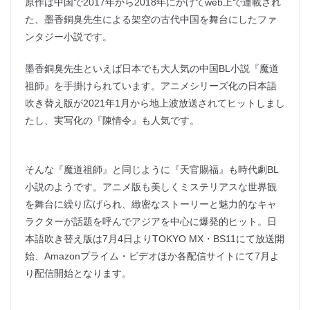
原作は中国で2017年から2018年にかけてweb上で連載され
た、墨香銅臭先生による架空の古代中国を舞台にしたファ
ンタジー小説です。
墨香銅臭先生といえば日本でも大人気の中国BL小説『魔道
祖師』を手掛けられています。アニメシリーズ化の日本語
吹き替え版が2021年1月から地上波放送されてヒットしまし
たし、実写化の『陳情令』も人気です。
そんな『魔道祖師』と同じように『天官賜福』も時代劇BL
小説のようです。アニメ版も美しくミステリアスな世界観
を舞台に繰り広げられ、緻密なストーリーと魅力的なキャ
ラクターが話題を呼んでアジアを中心に爆発的ヒット。日
本語吹き替え版は7月4日よりTOKYO MX・BS11にて放送開
始、Amazonプライム・ビデオほか各配信サイトにて7月よ
り配信開始となります。