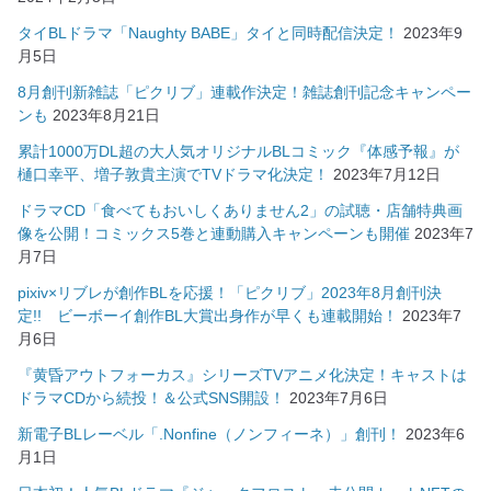
タイBLドラマ「Naughty BABE」タイと同時配信決定！
2023年9
月5日
8月創刊新雑誌「ピクリブ」連載作決定！雑誌創刊記念キャンペー
ンも
2023年8月21日
累計1000万DL超の大人気オリジナルBLコミック『体感予報』が
樋口幸平、増子敦貴主演でTVドラマ化決定！
2023年7月12日
ドラマCD「食べてもおいしくありません2」の試聴・店舗特典画
像を公開！コミックス5巻と連動購入キャンペーンも開催
2023年7
月7日
pixiv×リブレが創作BLを応援！「ピクリブ」2023年8月創刊決
定!! ビーボーイ創作BL大賞出身作が早くも連載開始！
2023年7
月6日
『黄昏アウトフォーカス』シリーズTVアニメ化決定！キャストは
ドラマCDから続投！＆公式SNS開設！
2023年7月6日
新電子BLレーベル「.Nonfine（ノンフィーネ）」創刊！
2023年6
月1日