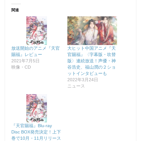
関連
放送開始のアニメ『天官
大ヒット中国アニメ『天
賜福』レビュー
官賜福』〈字幕版・吹替
2021年7月5日
版〉連続放送！声優・神
映像・CD
谷浩史、福山潤の２ショ
ットインタビューも
2022年3月24日
ニュース
『天官賜福』Blu-ray
Disc BOX発売決定！上下
巻で10月・11月リリース