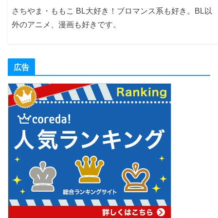
さちやま・ももこ BL大好き！ブロマンス系も好き。BL以
外のアニメ、漫画も好きです。
広告