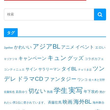
タグ
アジアBL
イベント
かわいい
アニメ
エロい
2gether
キュン
グッズ
キャンペーン
コラボカフェ
キヅナツキ
ツン
タイBL
サイン
サラリーマン
コンティニュエ
チェリまほ
デレ
ドラマCD
ファンタジー
ワンコ
佐々木と宮野
実写
学生
切ない
年下攻め
凪良ゆう
執着
佐藤拓也
抱か
海外BL
映画
斉藤壮馬
海外舞台
れたい男1位に脅されています。