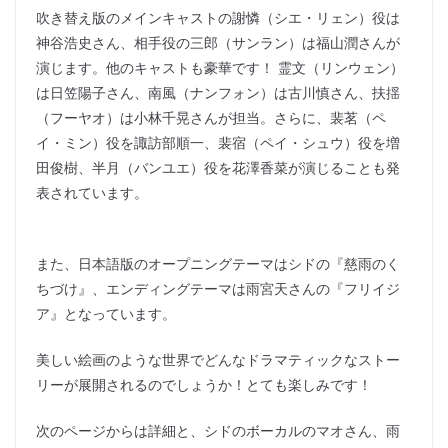
吹き替え版のメインキャストの謝憐（シエ・リェン）役は
神谷浩史さん、相手役の三郎（サンラン）は福山潤さんが
演じます。他のキャストも豪華です！ 霊文（リンウェン）
は日笠陽子さん、南風（ナンフォン）は古川慎さん、扶揺
（フーヤオ）は小林千晃さんが担当。さらに、裴茗（ペ
イ・ミン）役を諏訪部順一、裴宿（ペイ・シュウ）役を増
田俊樹、半月（バンユエ）役を花澤香菜が演じることも発
表されています。
また、日本語版のオープニングテーマはシドの『慈雨のく
ちづけ』、エンディングテーマは雨宮天さんの『フリイジ
ア』となっています。
美しい絵画のような世界でどんなドラマティックなストー
リーが展開されるのでしょうか！とても楽しみです！
次のページからは詳細と、シドのボーカルのマオさん、雨