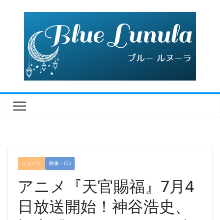
コ
ン
テ
ン
ツ
へ
ス
キ
ッ
プ
ニュース
映像・CD
アニメ『天官賜福』7月4
日放送開始！神谷浩史、