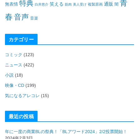
青
特典
笑える
通販
無表情
闇
白井悠介
筋肉
美人受け
複製原画
春
音声
音楽
カテゴリー
コミック
(123)
ニュース
(422)
小説
(18)
映像・CD
(199)
気になるアレコレ
(15)
最近の投稿
年に一度の商業BLの祭典！「BLアワード2024」2/2投票開始！
2024年2月3日