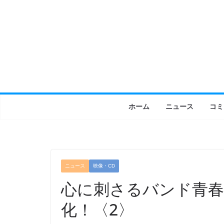
コ
ン
テ
ン
ツ
へ
ス
キ
ホーム
ニュース
コミ
ッ
プ
ニュース
映像・CD
心に刺さるバンド青春
化！〈2〉