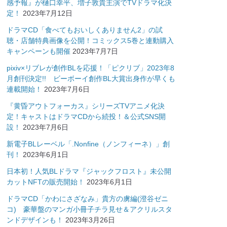
感予報』が樋口幸平、増子敦貴主演でTVドラマ化決
定！
2023年7月12日
ドラマCD「食べてもおいしくありません2」の試
聴・店舗特典画像を公開！コミックス5巻と連動購入
キャンペーンも開催
2023年7月7日
pixiv×リブレが創作BLを応援！「ピクリブ」2023年8
月創刊決定!! ビーボーイ創作BL大賞出身作が早くも
連載開始！
2023年7月6日
『黄昏アウトフォーカス』シリーズTVアニメ化決
定！キャストはドラマCDから続投！＆公式SNS開
設！
2023年7月6日
新電子BLレーベル「.Nonfine（ノンフィーネ）」創
刊！
2023年6月1日
日本初！人気BLドラマ『ジャックフロスト』未公開
カットNFTの販売開始！
2023年6月1日
ドラマCD「かわにさざなみ」貴方の虜編(澄谷ゼニ
コ) 豪華盤のマンガ小冊子チラ見せ＆アクリルスタ
ンドデザインも！
2023年3月26日