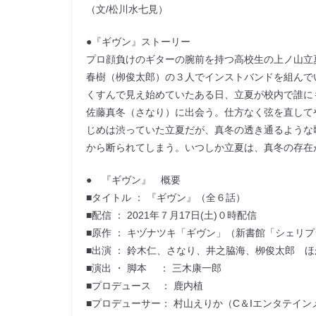
（文/松川水七見）
●『ギヴン』ストーリー
プロ顔負けのギターの腕前を持つ高校生の上ノ山立
春樹（栁俊太郎）の３人でインストバンドを組んで
くすんで見え始めていたある日、立夏が校内で誰に
佐藤真冬（さなり）に出会う。仕方なく弦を直して
じめは渋っていた立夏だが、真冬の透き通るような
から断られてしまう。いつしか立夏は、真冬の存在
● 『ギヴン』 概要
■タイトル ： 『ギヴン』（全６話）
■配信 ： 2021年７月17日(土)０時配信
■原作 ： キヅナツキ「ギヴン」（新書館「シェリ
■出演 ： 鈴木仁、さなり、井之脇海、栁俊太郎 ほ
■演出 ・ 脚本 ： 三木康一郎
■プロデュース ： 鹿内植
■プロデューサー： 村山えりか（C＆Iエンタテイン