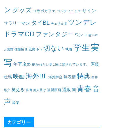
ン
グッズ
サイン
コラボカフェ
コンティニュエ
ツンデレ
タイBL
サラリーマン
チェリまほ
ドラマCD
ファンタジー
ワンコ
佐々木
実
学生
切ない
凪良ゆう
執着
と宮野
佐藤拓也
写
年下攻め
斉藤
抱かれたい男1位に脅されています。
海外BL
特典
映画
壮馬
無表情
海外舞台
白井
青春
音
笑える
通販
闇
悠介
筋肉
美人受け
複製原画
声
音楽
カテゴリー