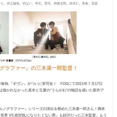
なり
、
井之脇海
、
切ない
、
学生
、
実写
、
栁俊太郎
、
鈴木仁
、
青春
、
音楽
ノグラファー』の三木康一郎監督！
BL『ギヴン』がついに実写化！ FODにて2021年７月17日
は描かれなかった真冬と立夏の“うらがわ”の物語を描いた新作ア
ルノグラファー』シリーズの演出を務めた三木康一郎さん！脚本
世界 VS 絶対BLになりたくない男』も好評だった三木監督。もう