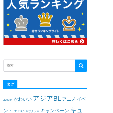
タグ
アジアBL
イベ
かわいい
アニメ
2gether
キュ
ント
キャンペーン
エロい
キヅナツキ