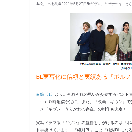
松川 水七見
2021年5月27日
ギヴン
、
キヅナツキ
、
さ
BL実写化に信頼と実績ある『ポル
前編〈1〉
より。それぞれの思いが交錯するバンド青春
（土）０時配信予定に。また、『映画 ギヴン』で
ニメ『ギヴン うらがわの存在』の制作も決定！
実写ドラマ版『ギヴン』の監督を手がけるのは『ポ
も手掛けています！『絶対BL』こと『絶対BLになる