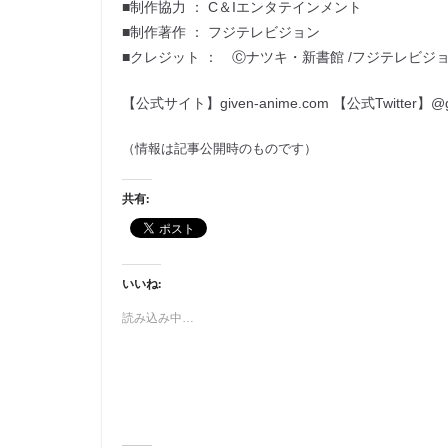
■制作協力 ： C＆Iエンタテインメント
■制作著作 ： フジテレビジョン
■クレジット ： Ⓒナツキ・新書館 /フジテレビジ
【公式サイト】given-anime.com 【公式Twitter】@gi
（情報は記事公開時のものです）
共有:
いいね:
読み込み中…