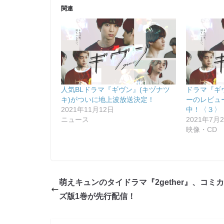
関連
人気BLドラマ『ギヴン』(キヅナツ
ドラマ『ギ
キ)がついに地上波放送決定！
ーのレビュ
2021年11月12日
中！〈３〉
ニュース
2021年7月
映像・CD
萌えキュンのタイドラマ『2gether』、コミ
ズ版1巻が先行配信！