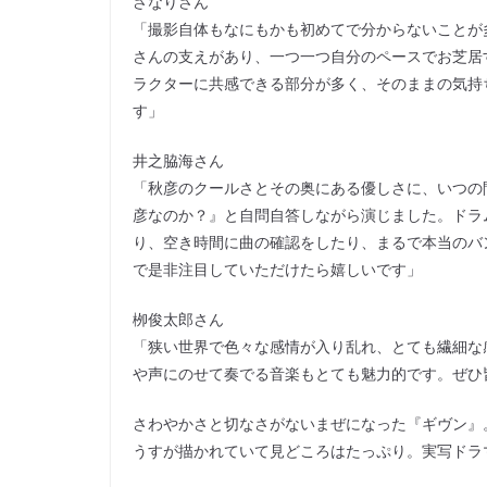
さなりさん
「撮影自体もなにもかも初めてで分からないことが
さんの支えがあり、一つ一つ自分のペースでお芝居
ラクターに共感できる部分が多く、そのままの気持
す」
井之脇海さん
「秋彦のクールさとその奥にある優しさに、いつの
彦なのか？』と自問自答しながら演じました。ドラ
り、空き時間に曲の確認をしたり、まるで本当のバ
で是非注目していただけたら嬉しいです」
栁俊太郎さん
「狭い世界で色々な感情が入り乱れ、とても繊細な
や声にのせて奏でる音楽もとても魅力的です。ぜひ
さわやかさと切なさがないまぜになった『ギヴン』
うすが描かれていて見どころはたっぷり。実写ドラ