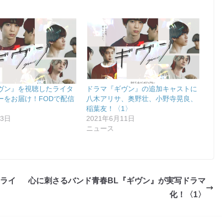
ヴン』を視聴したライタ
ドラマ『ギヴン』の追加キャストに
ーをお届け！FODで配信
八木アリサ、奥野壮、小野寺晃良、
稲葉友！〈1〉
23日
2021年6月11日
ニュース
カライ
心に刺さるバンド青春BL『ギヴン』が実写ドラマ
化！〈1〉