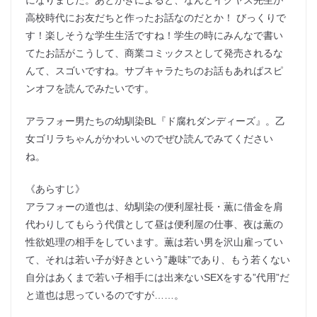
になりました。あとがきによると、なんとイクヤス先生が
高校時代にお友だちと作ったお話なのだとか！ びっくりで
す！楽しそうな学生生活ですね！学生の時にみんなで書い
てたお話がこうして、商業コミックスとして発売されるな
んて、スゴいですね。サブキャラたちのお話もあればスピ
ンオフを読んでみたいです。
アラフォー男たちの幼馴染BL『ド腐れダンディーズ』。乙
女ゴリラちゃんがかわいいのでぜひ読んでみてください
ね。
《あらすじ》
アラフォーの道也は、幼馴染の便利屋社長・薫に借金を肩
代わりしてもらう代償として昼は便利屋の仕事、夜は薫の
性欲処理の相手をしています。薫は若い男を沢山雇ってい
て、それは若い子が好きという”趣味”であり、もう若くない
自分はあくまで若い子相手には出来ないSEXをする”代用”だ
と道也は思っているのですが……。