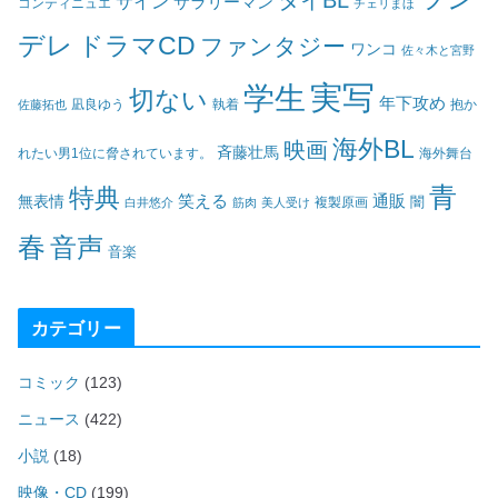
サイン
サラリーマン
コンティニュエ
チェリまほ
デレ
ドラマCD
ファンタジー
ワンコ
佐々木と宮野
実写
学生
切ない
年下攻め
凪良ゆう
執着
佐藤拓也
抱か
海外BL
映画
斉藤壮馬
海外舞台
れたい男1位に脅されています。
青
特典
笑える
通販
無表情
闇
白井悠介
筋肉
美人受け
複製原画
春
音声
音楽
カテゴリー
コミック
(123)
ニュース
(422)
小説
(18)
映像・CD
(199)