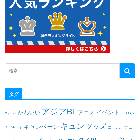
タグ
アジアBL
イベント
かわいい
アニメ
エロい
2gether
キュン
グッズ
キャンペーン
コラボカフェ
キヅナツキ
ツン
タイBL