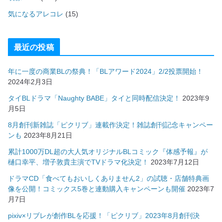
気になるアレコレ
(15)
最近の投稿
年に一度の商業BLの祭典！「BLアワード2024」2/2投票開始！
2024年2月3日
タイBLドラマ「Naughty BABE」タイと同時配信決定！
2023年9
月5日
8月創刊新雑誌「ピクリブ」連載作決定！雑誌創刊記念キャンペー
ンも
2023年8月21日
累計1000万DL超の大人気オリジナルBLコミック『体感予報』が
樋口幸平、増子敦貴主演でTVドラマ化決定！
2023年7月12日
ドラマCD「食べてもおいしくありません2」の試聴・店舗特典画
像を公開！コミックス5巻と連動購入キャンペーンも開催
2023年7
月7日
pixiv×リブレが創作BLを応援！「ピクリブ」2023年8月創刊決