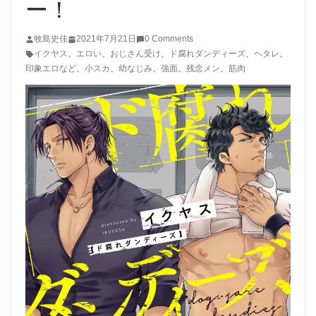
ー！
牧島史佳
2021年7月21日
0 Comments
イクヤス
、
エロい
、
おじさん受け
、
ド腐れダンディーズ
、
ヘタレ
、
印象エロなど
、
小スカ
、
幼なじみ
、
強面
、
残念メン
、
筋肉