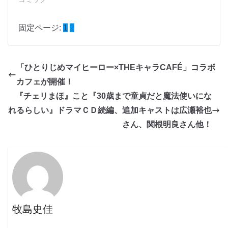
固定ページ:
1
2
「ひとりじめマイヒーロー×THEキャラCAFÉ」コラボ
カフェが開催！
『チェリまほ』こと『30歳まで童貞だと魔法使いにな
れるらしい』ドラマＣＤ続編、追加キャストは広瀬裕也
さん、関根明良さん他！
牧島史佳