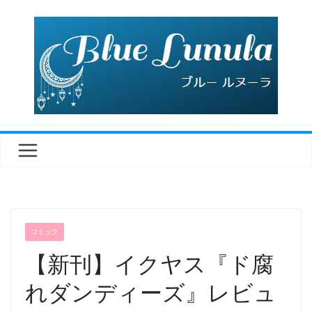
コ
ン
テ
ン
ツ
へ
ス
キ
ッ
プ
コミック
【新刊】イクヤス『ド腐
れダンディーズ』レビュ