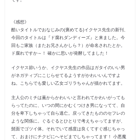
《感想》
酷いタイトルでおなじみの(褒めてる)イクヤス先生の新刊、
今回のタイトルは『ド腐れダンディーズ』と来ました。今
回もご家族（またお兄さんかしら？）が命名されたとか。
ド腐れですか～！ 確かに思いが発酵してました！
イクヤス節いうか、イクヤス先生の作品はガタイのいい男
がネガティブにこじらせてるようすがかわいいんですよ
ね。こちらでも愛しい乙女ゴリラちゃんが描かれてます。
主人公のミチは薫からかわいいと言われてかわいがっても
らってたのに、いつの間にかむくつけき男になってて、自
分を卑下しちゃって自ら逃亡。戻ってきたもののセフレの
ような関係に。ぐるぐるとひとりで考えちゃってますが、
髭面でゴツイ体。それでいて感度は良くてすぐ感じちゃっ
て、おまけにチクピにへそピまでしちゃってます！ 小悪魔