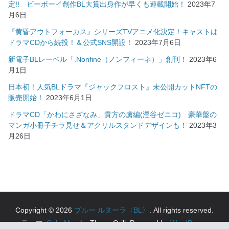
定!! ビーボーイ創作BL大賞出身作が早くも連載開始！
2023年7
月6日
『黄昏アウトフォーカス』シリーズTVアニメ化決定！キャストは
ドラマCDから続投！＆公式SNS開設！
2023年7月6日
新電子BLレーベル「.Nonfine（ノンフィーネ）」創刊！
2023年6
月1日
日本初！人気BLドラマ『ジャックフロスト』未公開カットNFTの
販売開始！
2023年6月1日
ドラマCD「かわにさざなみ」貴方の虜編(澄谷ゼニコ) 豪華盤の
マンガ小冊子チラ見せ＆アクリルスタンドデザインも！
2023年3
月26日
Copyright © 2026
ブルー ルヌーラ〈BL〉
. All rights reserved.
テーマ:
ColorMag
by ThemeGrill. Powered by
WordPress
.