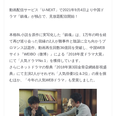
動画配信サービス「U-NEXT」で2021年9月4日より中国ド
ラマ『鎮魂』が独占で、見放題配信開始！
本格BL小説を原作に実写化した『鎮魂』は、1万年の時を経
て再び巡り会った宿縁の2人が難事件と陰謀に立ち向かうブ
ロマンス話題作。動画再生回数36億回を突破し、中国WEB
サイト『WEIBO（微博）』による『2018年度ドラマ大賞』
にて「人気ドラマNo.1」を獲得しています。
さらにネットドラマの祭典『2018年第3回金骨朶網絡影視盛
典』にて主演2人がそれぞれ「人気俳優1位＆2位」の座を掴
むほか、「今年の人気WEBドラマ」も受賞しました。