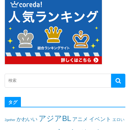
タグ
アジアBL
イベント
かわいい
アニメ
エロい
2gether