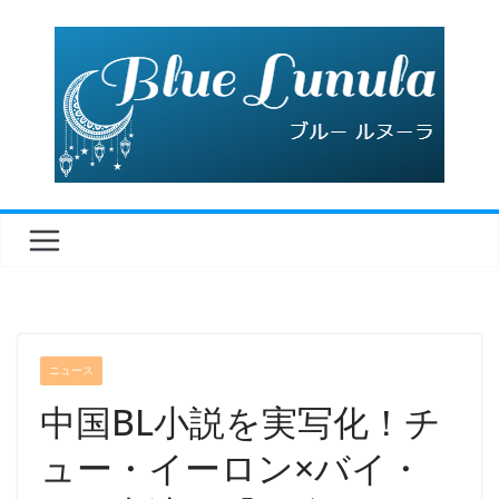
コ
ン
テ
ン
ツ
へ
ス
キ
ッ
プ
ニュース
中国BL小説を実写化！チ
ュー・イーロン×バイ・