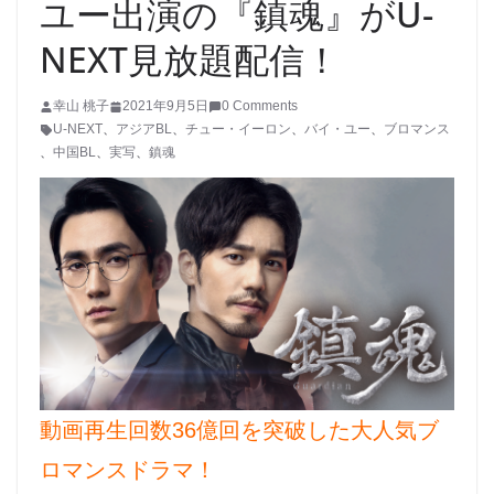
ユー出演の『鎮魂』がU-
NEXT見放題配信！
幸山 桃子
2021年9月5日
0 Comments
U-NEXT
、
アジアBL
、
チュー・イーロン
、
バイ・ユー
、
ブロマンス
、
中国BL
、
実写
、
鎮魂
動画再生回数36億回を突破した大人気ブ
ロマンスドラマ！