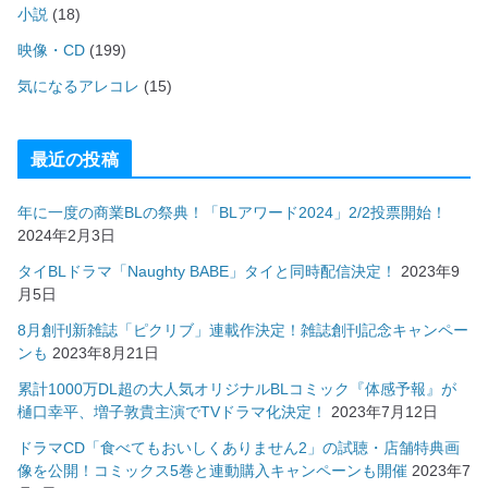
小説
(18)
映像・CD
(199)
気になるアレコレ
(15)
最近の投稿
年に一度の商業BLの祭典！「BLアワード2024」2/2投票開始！
2024年2月3日
タイBLドラマ「Naughty BABE」タイと同時配信決定！
2023年9
月5日
8月創刊新雑誌「ピクリブ」連載作決定！雑誌創刊記念キャンペー
ンも
2023年8月21日
累計1000万DL超の大人気オリジナルBLコミック『体感予報』が
樋口幸平、増子敦貴主演でTVドラマ化決定！
2023年7月12日
ドラマCD「食べてもおいしくありません2」の試聴・店舗特典画
像を公開！コミックス5巻と連動購入キャンペーンも開催
2023年7