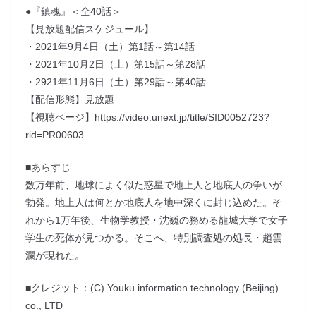
●『鎮魂』＜全40話＞
【見放題配信スケジュール】
・2021年9月4日（土）第1話～第14話
・2021年10月2日（土）第15話～第28話
・2921年11月6日（土）第29話～第40話
【配信形態】見放題
【視聴ページ】https://video.unext.jp/title/SID0052723?
rid=PR00603
■あらすじ
数万年前、地球によく似た惑星で地上人と地底人の争いが
勃発。地上人は何とか地底人を地中深くに封じ込めた。そ
れから1万年後、生物学教授・沈巍の務める龍城大学で女子
学生の死体が見つかる。そこへ、特別調査処の処長・趙雲
瀾が現れた。
■クレジット：(C) Youku information technology (Beijing)
co., LTD