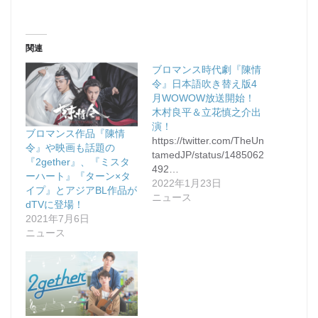
関連
ブロマンス時代劇『陳情
令』日本語吹き替え版4
月WOWOW放送開始！
木村良平＆立花慎之介出
演！
ブロマンス作品『陳情
https://twitter.com/TheUn
令』や映画も話題の
tamedJP/status/1485062
『2gether』、『ミスタ
492…
ーハート』『ターン×タ
2022年1月23日
イプ』とアジアBL作品が
ニュース
dTVに登場！
2021年7月6日
ニュース