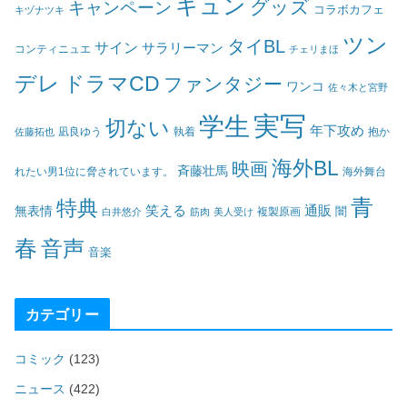
キュン
グッズ
キャンペーン
コラボカフェ
キヅナツキ
ツン
タイBL
サイン
サラリーマン
コンティニュエ
チェリまほ
デレ
ドラマCD
ファンタジー
ワンコ
佐々木と宮野
実写
学生
切ない
年下攻め
凪良ゆう
執着
佐藤拓也
抱か
海外BL
映画
斉藤壮馬
海外舞台
れたい男1位に脅されています。
青
特典
笑える
通販
無表情
闇
白井悠介
筋肉
美人受け
複製原画
春
音声
音楽
カテゴリー
コミック
(123)
ニュース
(422)