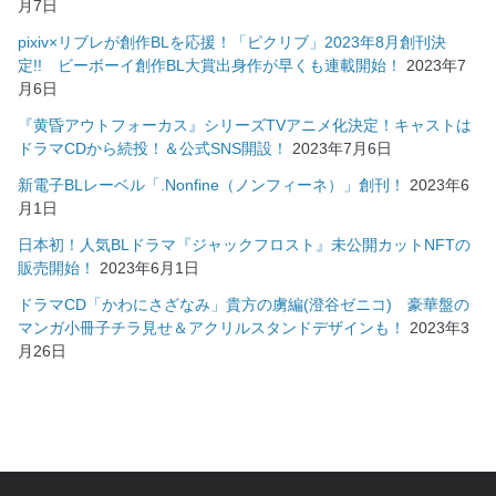
月7日
pixiv×リブレが創作BLを応援！「ピクリブ」2023年8月創刊決
定!! ビーボーイ創作BL大賞出身作が早くも連載開始！
2023年7
月6日
『黄昏アウトフォーカス』シリーズTVアニメ化決定！キャストは
ドラマCDから続投！＆公式SNS開設！
2023年7月6日
新電子BLレーベル「.Nonfine（ノンフィーネ）」創刊！
2023年6
月1日
日本初！人気BLドラマ『ジャックフロスト』未公開カットNFTの
販売開始！
2023年6月1日
ドラマCD「かわにさざなみ」貴方の虜編(澄谷ゼニコ) 豪華盤の
マンガ小冊子チラ見せ＆アクリルスタンドデザインも！
2023年3
月26日