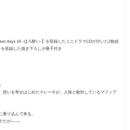
 days 16 -ほろ酔い-】を収録したミニドラマCDが付いた2枚組
風呂-】を収録した描き下ろし小冊子付き
」
、想いを寄せはじめたマレーネが、人狼と敵対しているマフィア
に乗り込んで来る。
テだが――。