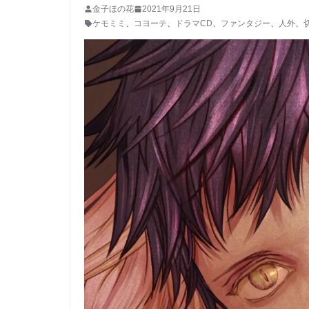
金子ほの花
2021年9月21日
ケモミミ
、
コヨーテ
、
ドラマCD
、
ファンタジー
、
人外
、