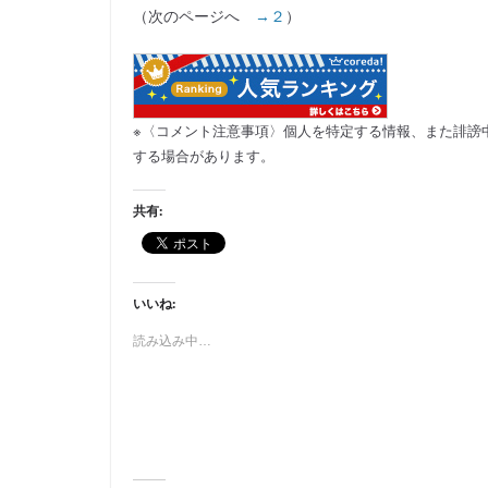
（次のページへ
→２
）
※〈コメント注意事項〉個人を特定する情報、また誹謗
する場合があります。
共有:
いいね:
読み込み中…