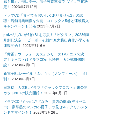
感予報』が樋口幸平、増子敦貴主演でTVドラマ化決
定！
2023年7月12日
ドラマCD「食べてもおいしくありません2」の試
聴・店舗特典画像を公開！コミックス5巻と連動購入
キャンペーンも開催
2023年7月7日
pixiv×リブレが創作BLを応援！「ピクリブ」2023年8
月創刊決定!! ビーボーイ創作BL大賞出身作が早くも
連載開始！
2023年7月6日
『黄昏アウトフォーカス』シリーズTVアニメ化決
定！キャストはドラマCDから続投！＆公式SNS開
設！
2023年7月6日
新電子BLレーベル「.Nonfine（ノンフィーネ）」創
刊！
2023年6月1日
日本初！人気BLドラマ『ジャックフロスト』未公開
カットNFTの販売開始！
2023年6月1日
ドラマCD「かわにさざなみ」貴方の虜編(澄谷ゼニ
コ) 豪華盤のマンガ小冊子チラ見せ＆アクリルスタ
ンドデザインも！
2023年3月26日