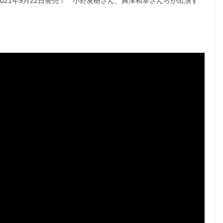
021年9月22日発売！ 小野友樹さん、興津和幸さんらが出演す