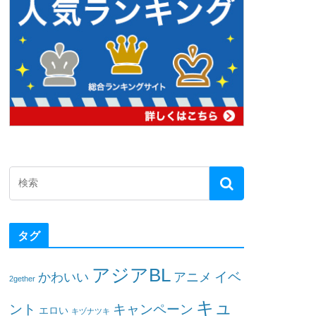
タグ
アジアBL
イベ
かわいい
アニメ
2gether
キュ
ント
キャンペーン
エロい
キヅナツキ