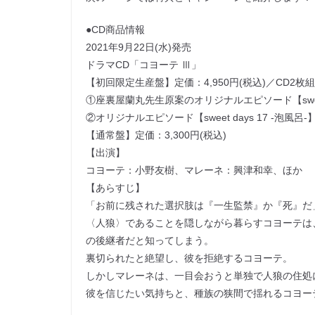
●CD商品情報
2021年9月22日(水)発売
ドラマCD「コヨーテ Ⅲ」
【初回限定生産盤】定価：4,950円(税込)／CD2枚組
①座裏屋蘭丸先生原案のオリジナルエピソード【sweet
②オリジナルエピソード【sweet days 17 -泡
【通常盤】定価：3,300円(税込)
【出演】
コヨーテ：小野友樹、マレーネ：興津和幸、ほか
【あらすじ】
「お前に残された選択肢は『一生監禁』か『死』だ
〈人狼〉であることを隠しながら暮らすコヨーテは
の後継者だと知ってしまう。
裏切られたと絶望し、彼を拒絶するコヨーテ。
しかしマレーネは、一目会おうと単独で人狼の住処
彼を信じたい気持ちと、種族の狭間で揺れるコヨー