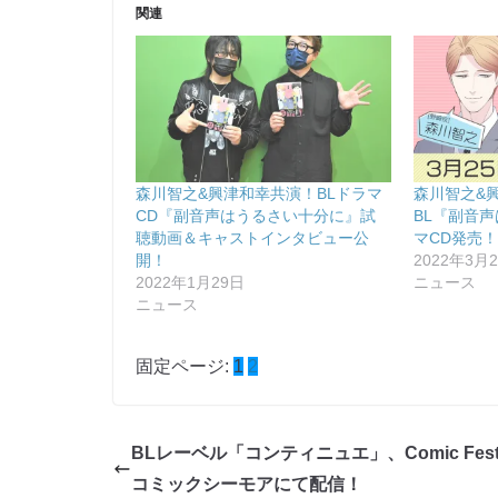
関連
森川智之&興津和幸共演！BLドラマ
森川智之&
CD『副音声はうるさい十分に』試
BL『副音
聴動画＆キャストインタビュー公
マCD発売
開！
2022年3月
2022年1月29日
ニュース
ニュース
固定ページ:
1
2
BLレーベル「コンティニュエ」、Comic Fes
コミックシーモアにて配信！