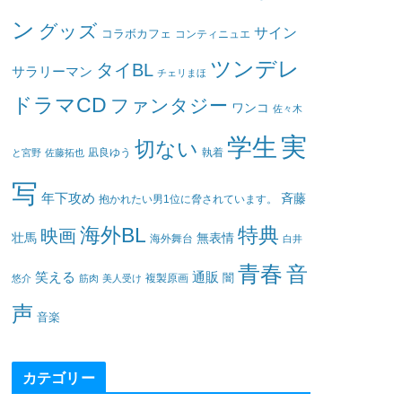
ン
グッズ
サイン
コラボカフェ
コンティニュエ
ツンデレ
タイBL
サラリーマン
チェリまほ
ドラマCD
ファンタジー
ワンコ
佐々木
実
学生
切ない
凪良ゆう
執着
と宮野
佐藤拓也
写
年下攻め
斉藤
抱かれたい男1位に脅されています。
海外BL
特典
映画
壮馬
無表情
海外舞台
白井
青春
音
笑える
通販
闇
悠介
筋肉
美人受け
複製原画
声
音楽
カテゴリー