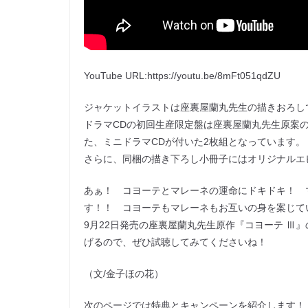
YouTube URL:https://youtu.be/8mFt051qdZU
ジャケットイラストは座裏屋蘭丸先生の描きおろし
ドラマCDの初回生産限定盤は座裏屋蘭丸先生原案のオリジ
た、ミニドラマCDが付いた2枚組となっています。
さらに、同梱の描き下ろし小冊子にはオリジナルエピソード
あぁ！ コヨーテとマレーネの運命にドキドキ！ 
す！！ コヨーテもマレーネもお互いの身を案じて
9月22日発売の座裏屋蘭丸先生原作『コヨーテ Ⅲ
げるので、ぜひ試聴してみてくださいね！
（文/金子ほの花）
次のページでは特典とキャンペーンを紹介します！