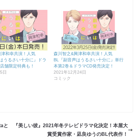
興津和幸共演！人気
森川智之&興津和幸共演！人気
声はうるさい十分に』ドラ
BL『副音声はうるさい十分に』単行
！店舗限定特典も！
本第2巻＆ドラマCD発売決定！
25日
2021年12月24日
コミック
taと
『美しい彼』2021年冬テレビドラマ化決定！本屋大
賞受賞作家・凪良ゆうのBL代表作！