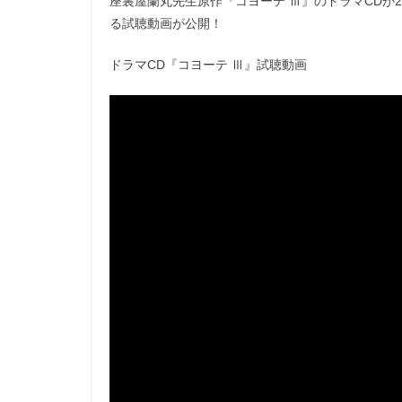
座裏屋蘭丸先生原作『コヨーテ Ⅲ』のドラマCDが2
る試聴動画が公開！
ドラマCD『コヨーテ Ⅲ』試聴動画