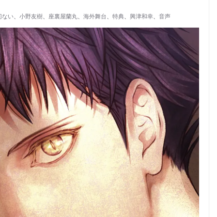
切ない
、
小野友樹
、
座裏屋蘭丸
、
海外舞台
、
特典
、
興津和幸
、
音声