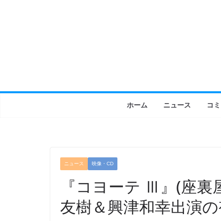
コ
ン
テ
ン
ツ
へ
ス
キ
ホーム
ニュース
コミ
ッ
プ
ニュース
映像・CD
『コヨーテ Ⅲ』(座裏
友樹＆興津和幸出演の