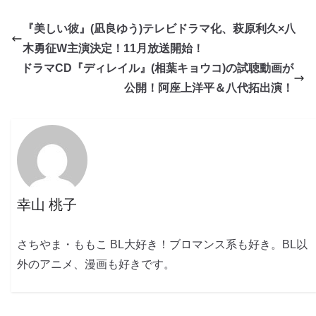
『美しい彼』(凪良ゆう)テレビドラマ化、萩原利久×八
木勇征W主演決定！11月放送開始！
ドラマCD『ディレイル』(相葉キョウコ)の試聴動画が
公開！阿座上洋平＆八代拓出演！
幸山 桃子
さちやま・ももこ BL大好き！ブロマンス系も好き。BL以
外のアニメ、漫画も好きです。