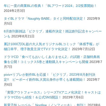
年に一度の商業BLの祭典！「BLアワード2024」2/2投票開始！
2024年2月3日
タイBLドラマ「Naughty BABE」タイと同時配信決定！
2023年9
月5日
8月創刊新雑誌「ピクリブ」連載作決定！雑誌創刊記念キャンペー
ンも
2023年8月21日
累計1000万DL超の大人気オリジナルBLコミック『体感予報』が
樋口幸平、増子敦貴主演でTVドラマ化決定！
2023年7月12日
ドラマCD「食べてもおいしくありません2」の試聴・店舗特典画
像を公開！コミックス5巻と連動購入キャンペーンも開催
2023年7
月7日
pixiv×リブレが創作BLを応援！「ピクリブ」2023年8月創刊決
定!! ビーボーイ創作BL大賞出身作が早くも連載開始！
2023年7
月6日
『黄昏アウトフォーカス』シリーズTVアニメ化決定！キャストは
ドラマCDから続投！＆公式SNS開設！
2023年7月6日
新電子BLレーベル「.Nonfine（ノンフィーネ）」創刊！
2023年6