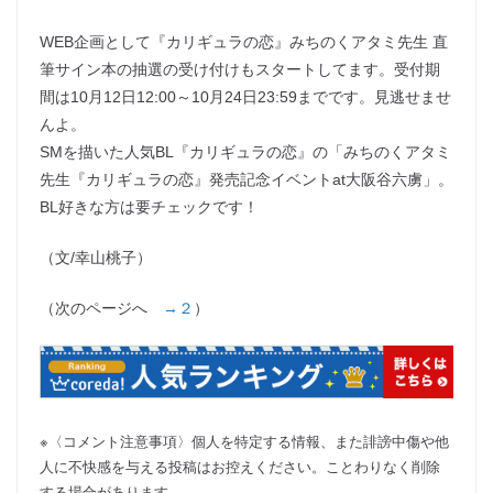
WEB企画として『カリギュラの恋』みちのくアタミ先生 直
筆サイン本の抽選の受け付けもスタートしてます。受付期
間は10月12日12:00～10月24日23:59までです。見逃せませ
んよ。
SMを描いた人気BL『カリギュラの恋』の「みちのくアタミ
先生『カリギュラの恋』発売記念イベントat大阪谷六虜」。
BL好きな方は要チェックです！
（文/幸山桃子）
（次のページへ
→２
）
※〈コメント注意事項〉個人を特定する情報、また誹謗中傷や他
人に不快感を与える投稿はお控えください。ことわりなく削除
する場合があります。