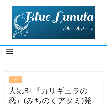
コ
ン
テ
ン
ツ
へ
ス
キ
ッ
プ
ニュース
人気BL『カリギュラの
恋』(みちのくアタミ)発