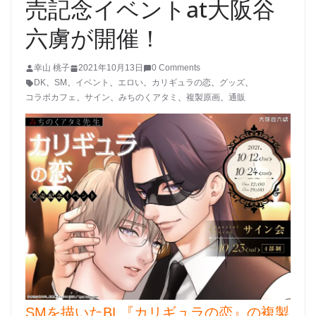
売記念イベントat大阪谷
六虜が開催！
幸山 桃子
2021年10月13日
0 Comments
DK
、
SM
、
イベント
、
エロい
、
カリギュラの恋
、
グッズ
、
コラボカフェ
、
サイン
、
みちのくアタミ
、
複製原画
、
通販
SMを描いたBL『カリギュラの恋』の複製