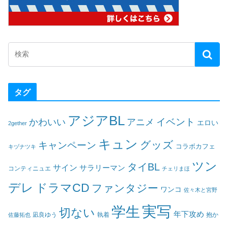
タグ
アジアBL
イベント
かわいい
アニメ
エロい
2gether
キュン
グッズ
キャンペーン
コラボカフェ
キヅナツキ
ツン
タイBL
サイン
サラリーマン
コンティニュエ
チェリまほ
デレ
ドラマCD
ファンタジー
ワンコ
佐々木と宮野
実写
学生
切ない
年下攻め
凪良ゆう
執着
佐藤拓也
抱か