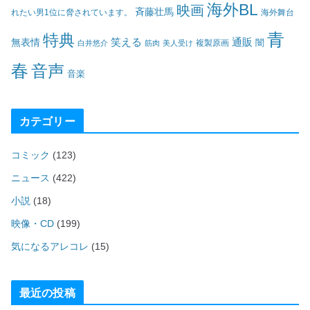
海外BL
映画
斉藤壮馬
海外舞台
れたい男1位に脅されています。
青
特典
笑える
通販
無表情
闇
白井悠介
筋肉
美人受け
複製原画
春
音声
音楽
カテゴリー
コミック
(123)
ニュース
(422)
小説
(18)
映像・CD
(199)
気になるアレコレ
(15)
最近の投稿