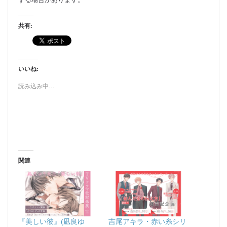
共有:
いいね:
読み込み中…
関連
『美しい彼』(凪良ゆ
吉尾アキラ・赤い糸シリ