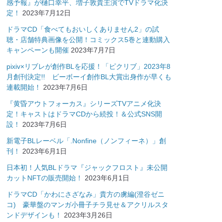
感予報』が樋口幸平、増子敦貴主演でTVドラマ化決
定！
2023年7月12日
ドラマCD「食べてもおいしくありません2」の試
聴・店舗特典画像を公開！コミックス5巻と連動購入
キャンペーンも開催
2023年7月7日
pixiv×リブレが創作BLを応援！「ピクリブ」2023年8
月創刊決定!! ビーボーイ創作BL大賞出身作が早くも
連載開始！
2023年7月6日
『黄昏アウトフォーカス』シリーズTVアニメ化決
定！キャストはドラマCDから続投！＆公式SNS開
設！
2023年7月6日
新電子BLレーベル「.Nonfine（ノンフィーネ）」創
刊！
2023年6月1日
日本初！人気BLドラマ『ジャックフロスト』未公開
カットNFTの販売開始！
2023年6月1日
ドラマCD「かわにさざなみ」貴方の虜編(澄谷ゼニ
コ) 豪華盤のマンガ小冊子チラ見せ＆アクリルスタ
ンドデザインも！
2023年3月26日