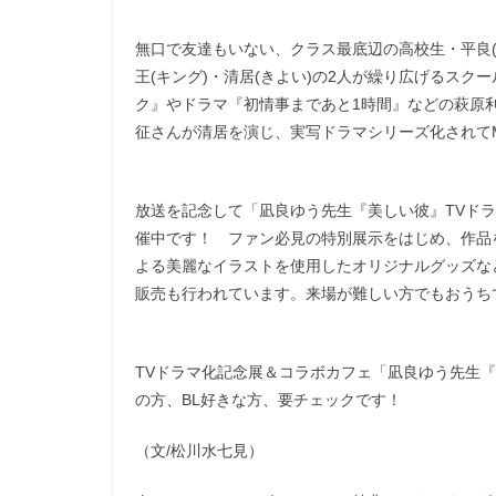
無口で友達もいない、クラス最底辺の高校生・平良
王(キング)・清居(きよい)の2人が繰り広げるスク
ク』やドラマ『初情事まであと1時間』などの萩原利久さんが
征さんが清居を演じ、実写ドラマシリーズ化されて
放送を記念して「凪良ゆう先生『美しい彼』TVドラマ化記
催中です！ ファン必見の特別展示をはじめ、作品
よる美麗なイラストを使用したオリジナルグッズな
販売も行われています。来場が難しい方でもおうち
TVドラマ化記念展＆コラボカフェ「凪良ゆう先生『美しい彼
の方、BL好きな方、要チェックです！
（文/松川水七見）