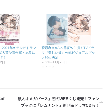
2021年冬テレビドラマ
萩原利久×八木勇征W主演！TVドラ
屋大賞受賞作家・凪良ゆ
マ『美しい彼』公式ビジュアルブッ
作！
ク発売決定！
22日
2021年11月25日
ニュース
of
「獣人オメガバース」初のWEBくじ発売！ファン
ブックに『レムナント』新刊＆ドラマCDも！