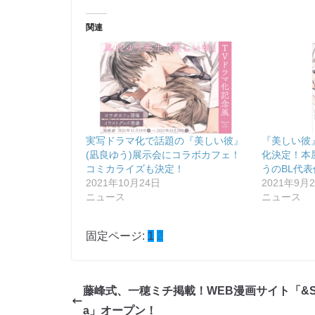
関連
実写ドラマ化で話題の『美しい彼』
『美しい彼』
(凪良ゆう)展示会にコラボカフェ！
化決定！本
コミカライズも決定！
うのBL代表
2021年10月24日
2021年9月
ニュース
ニュース
固定ページ:
1
2
藤峰式、一穂ミチ掲載！WEB漫画サイト「&S
a」オープン！