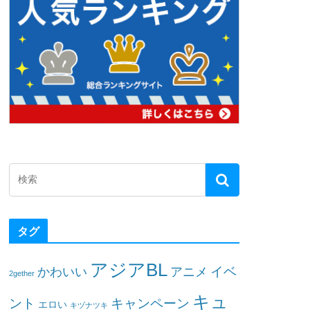
タグ
アジアBL
イベ
かわいい
アニメ
2gether
キュ
ント
キャンペーン
エロい
キヅナツキ