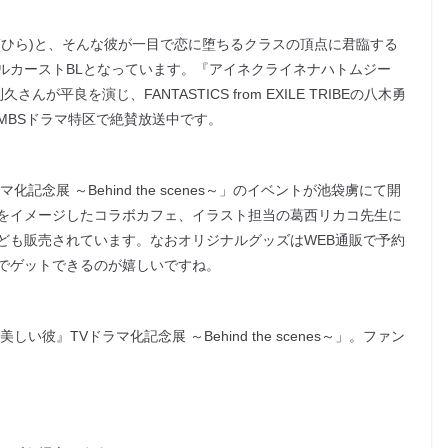
(ひら)と、そんな彼が一目で恋に堕ちるクラスの頂点に君臨する
ールカーストBLとなっています。『アイネクライネナハトムジー
平良を演じ、FANTASTICS from EXILE TRIBEの八木勇
MBSドラマ特区で絶賛放送中です。
念展 ～Behind the scenes～」のイベントが池袋虜にて開
をイメージしたコラボカフェ、イラスト担当の葛西リカコ先生に
ども販売されています。なおオリジナルグッズはWEB通販で予約
でゲットできるのが嬉しいですね。
』TVドラマ化記念展 ～Behind the scenes～」。ファン