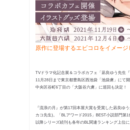
原作に登場するエビコロをイメージ
TVドラマ化記念展＆コラボカフェ「凪良ゆう先生『美しい彼
11月28日まで東京都豊島区西池袋「池袋虜」にて開催
中央区谷町6丁目の「大阪谷六虜」に巡回も決定！
『流浪の月』が第17回本屋大賞を受賞した凪良ゆう
カコ先生)。「BLアワード2015」BEST小説部
以降シリーズ続刊も各年のBL関連ランキング上位