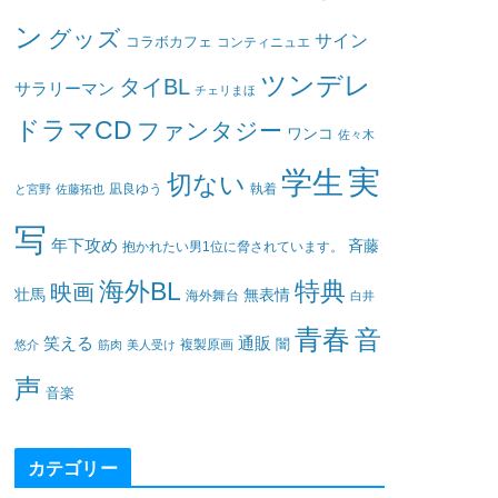
ン
グッズ
サイン
コラボカフェ
コンティニュエ
ツンデレ
タイBL
サラリーマン
チェリまほ
ドラマCD
ファンタジー
ワンコ
佐々木
実
学生
切ない
凪良ゆう
執着
と宮野
佐藤拓也
写
年下攻め
斉藤
抱かれたい男1位に脅されています。
海外BL
特典
映画
壮馬
無表情
海外舞台
白井
青春
音
笑える
通販
闇
悠介
筋肉
美人受け
複製原画
声
音楽
カテゴリー