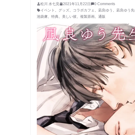
松川 水七見
2021年11月22日
0 Comments
イベント
、
グッズ
、
コラボカフェ
、
凪良ゆう
、
凪良ゆう先生
池袋虜
、
特典
、
美しい彼
、
複製原画
、
通販