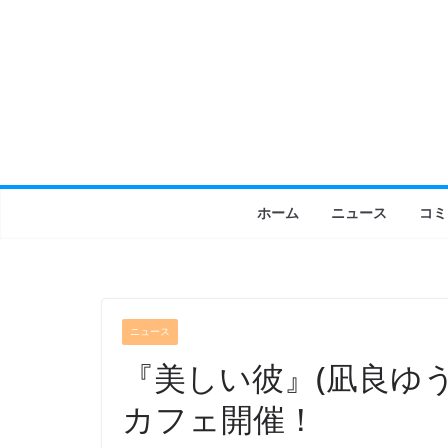
コ
ン
テ
ン
ツ
へ
ス
キ
ホーム
ニュース
コミ
ッ
プ
ニュース
『美しい彼』(凪良ゆう
カフェ開催！