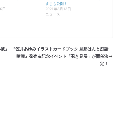
すじも公開！
16日
2021年8月13日
ニュース
い彼』
『笠井あゆみイラストカードブック 旦那はんと痴話
喧嘩』発売＆記念イベント「覗き見展」が開催決
定！