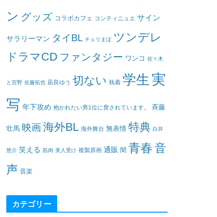
ン
グッズ
サイン
コラボカフェ
コンティニュエ
ツンデレ
タイBL
サラリーマン
チェリまほ
ドラマCD
ファンタジー
ワンコ
佐々木
実
学生
切ない
凪良ゆう
執着
と宮野
佐藤拓也
写
年下攻め
斉藤
抱かれたい男1位に脅されています。
海外BL
特典
映画
壮馬
無表情
海外舞台
白井
青春
音
笑える
通販
闇
悠介
筋肉
美人受け
複製原画
声
音楽
カテゴリー