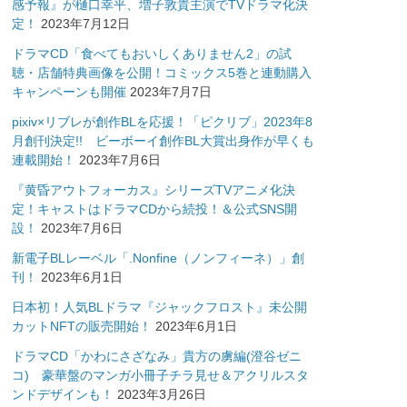
感予報』が樋口幸平、増子敦貴主演でTVドラマ化決
定！
2023年7月12日
ドラマCD「食べてもおいしくありません2」の試
聴・店舗特典画像を公開！コミックス5巻と連動購入
キャンペーンも開催
2023年7月7日
pixiv×リブレが創作BLを応援！「ピクリブ」2023年8
月創刊決定!! ビーボーイ創作BL大賞出身作が早くも
連載開始！
2023年7月6日
『黄昏アウトフォーカス』シリーズTVアニメ化決
定！キャストはドラマCDから続投！＆公式SNS開
設！
2023年7月6日
新電子BLレーベル「.Nonfine（ノンフィーネ）」創
刊！
2023年6月1日
日本初！人気BLドラマ『ジャックフロスト』未公開
カットNFTの販売開始！
2023年6月1日
ドラマCD「かわにさざなみ」貴方の虜編(澄谷ゼニ
コ) 豪華盤のマンガ小冊子チラ見せ＆アクリルスタ
ンドデザインも！
2023年3月26日