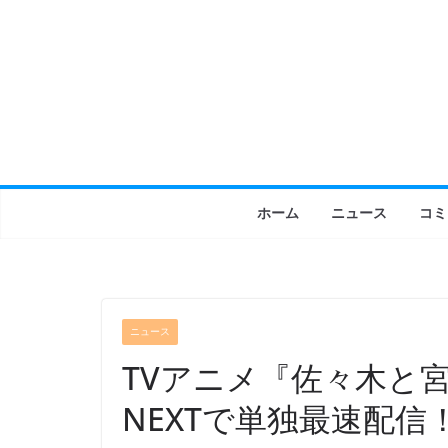
コ
ン
テ
ン
ツ
へ
ス
キ
ホーム
ニュース
コミ
ッ
プ
ニュース
TVアニメ『佐々木と
NEXTで単独最速配信