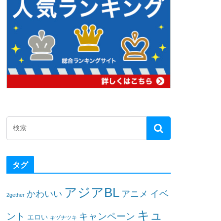
タグ
アジアBL
イベ
かわいい
アニメ
2gether
キュ
ント
キャンペーン
エロい
キヅナツキ