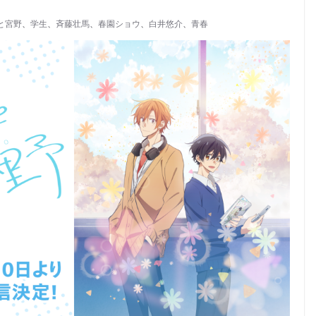
と宮野
、
学生
、
斉藤壮馬
、
春園ショウ
、
白井悠介
、
青春