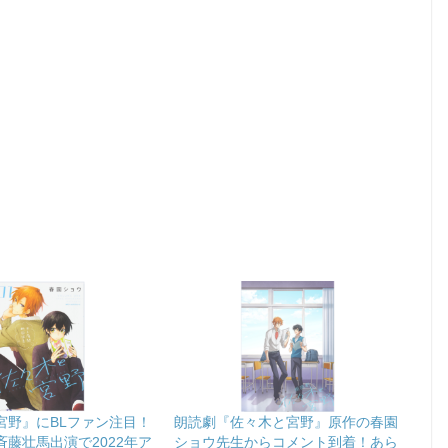
宮野』にBLファン注目！
朗読劇『佐々木と宮野』原作の春園
藤壮馬出演で2022年ア
ショウ先生からコメント到着！あら