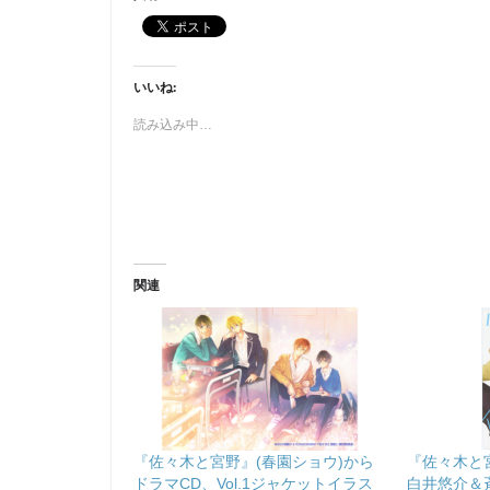
いいね:
読み込み中…
関連
『佐々木と宮野』(春園ショウ)から
『佐々木と
ドラマCD、Vol.1ジャケットイラス
白井悠介＆斉