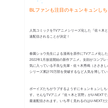
BLファンも注目のキュンキュンしち
人気コミックをTVアニメシリーズ化した『佐々木と宮野
速配信されることが決定！
春園ショウ先生による漫画を原作にTVアニメ化し
2022年1月放送開始の新作アニメ。女顔がコンプ
気に入っている不良な先輩・佐々木秀鳴（ささきし
シリーズ累計70万部を突破するなど人気を博してい
ボーイズたちがラブするようすにキュンキュンしち
す。そんなTVアニメ『佐々木と宮野』がU-NEXTで
最速配信されます。いち早く見れるのはU-NEXT