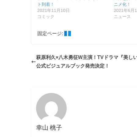
ト到着！
ニメ化！
2021年11月10日
2021年6月
コミック
ニュース
固定ページ:
1
2
萩原利久×八木勇征W主演！TVドラマ『美し
公式ビジュアルブック発売決定！
幸山 桃子