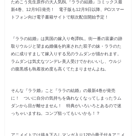
ためこう先生原作の大人気BL『ララの結婚』コミックス最
新4巻、12月9日発売！ 電子版も12月9日以降、PC/スマー
トフォン向け電子書籍サイトで順次配信開始予定！
『ララの結婚』は異国の嫁入り奇譚BL。街一番の富豪の跡
取りウルジと望まぬ婚儀を約束された双子の妹・ララのた
めに成りすまして嫁入りする兄のラムダンが描かれます。
ラムダンは気丈なツンデレ美人受けでかわいいし、ウルジ
の腹黒感も執着攻め度も高くてたまりませんよね。
そんな『ララ婚』こと『ララの結婚』の最新4巻が発売
に！ ついに自分の気持ちを偽れなくなってしまったラム
ダンから目が離せません！ 特典がいろいろとあるので迷
っちゃいますね。コンプ狙ってもいいかも！？
アニメイトでは描き下ろしマンガ入り12P小冊子付きアニメ