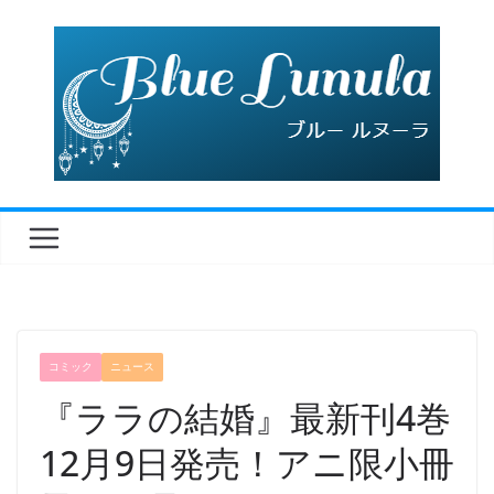
コ
ン
テ
ン
ツ
へ
ス
キ
ッ
プ
コミック
ニュース
『ララの結婚』最新刊4巻
12月9日発売！アニ限小冊