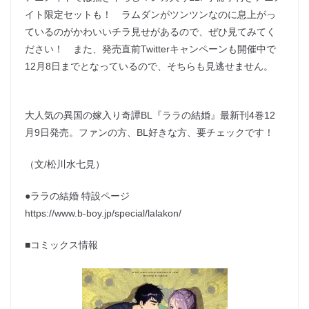
イト限定セットも！ ラムダンがツンツンなのに息上がっ
ているのがかわいいチラ見せがあるので、ぜひ見てみてく
ださい！ また、発売直前Twitterキャンペーンも開催中で
12月8日までとなっているので、そちらも見逃せません。
大人気の異国の嫁入り奇譚BL『ララの結婚』最新刊4巻12
月9日発売。ファンの方、BL好きな方、要チェックです！
（文/松川水七見）
●ララの結婚 特設ページ
https://www.b-boy.jp/special/lalakon/
■コミックス情報