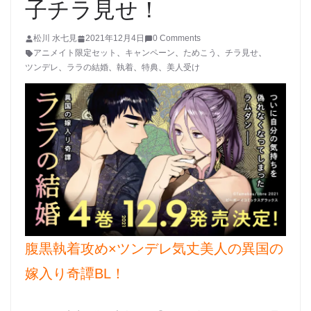
子チラ見せ！
松川 水七見
2021年12月4日
0 Comments
アニメイト限定セット
、
キャンペーン
、
ためこう
、
チラ見せ
、
ツンデレ
、
ララの結婚
、
執着
、
特典
、
美人受け
腹黒執着攻め×ツンデレ気丈美人の異国の
嫁入り奇譚BL！