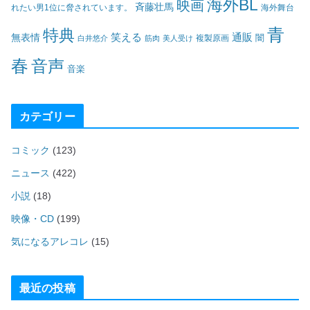
海外BL
映画
斉藤壮馬
海外舞台
れたい男1位に脅されています。
青
特典
笑える
通販
無表情
闇
白井悠介
筋肉
美人受け
複製原画
春
音声
音楽
カテゴリー
コミック
(123)
ニュース
(422)
小説
(18)
映像・CD
(199)
気になるアレコレ
(15)
最近の投稿