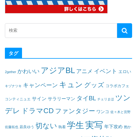
タグ
アジアBL
イベント
かわいい
アニメ
エロい
2gether
キュン
グッズ
キャンペーン
コラボカフェ
キヅナツキ
ツン
タイBL
サイン
サラリーマン
コンティニュエ
チェリまほ
デレ
ドラマCD
ファンタジー
ワンコ
佐々木と宮野
実写
学生
切ない
年下攻め
凪良ゆう
執着
佐藤拓也
抱か