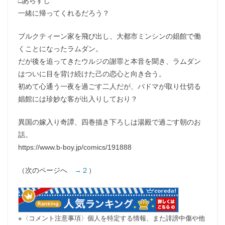
□あらすじ
一緒に帰ってくれるだろう？
ブルクティーン家を飛び出し、大都市ミンシンの娼館で働
くことになったラムダン。
だが後を追ってきたウルジの謝罪と本音を聞き、ラムダン
はついに目を背け続けた己の恋心と向き合う。
初めて心通う一夜を過ごす二人だが、バドマが取り仕切る
娼館には珍妙な客が出入りしており？
異国の嫁入り奇譚、四巻描き下ろしは湯殿で過ごす朝のお
話。
https://www.b-boy.jp/comics/191888
（次のページへ
→２
）
※〈コメント注意事項〉個人を特定する情報、また誹謗中傷や他