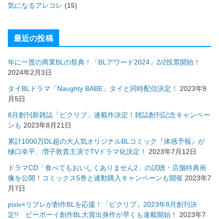
気になるアレコレ
(15)
最近の投稿
年に一度の商業BLの祭典！「BLアワード2024」2/2投票開始！
2024年2月3日
タイBLドラマ「Naughty BABE」タイと同時配信決定！
2023年9
月5日
8月創刊新雑誌「ピクリブ」連載作決定！雑誌創刊記念キャンペー
ンも
2023年8月21日
累計1000万DL超の大人気オリジナルBLコミック『体感予報』が
樋口幸平、増子敦貴主演でTVドラマ化決定！
2023年7月12日
ドラマCD「食べてもおいしくありません2」の試聴・店舗特典画
像を公開！コミックス5巻と連動購入キャンペーンも開催
2023年7
月7日
pixiv×リブレが創作BLを応援！「ピクリブ」2023年8月創刊決
定!! ビーボーイ創作BL大賞出身作が早くも連載開始！
2023年7