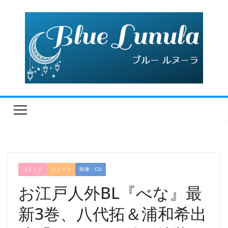
コ
ン
テ
ン
ツ
へ
ス
キ
ッ
プ
コミック
ニュース
映像・CD
お江戸人外BL『べな』最
新3巻、八代拓＆浦和希出