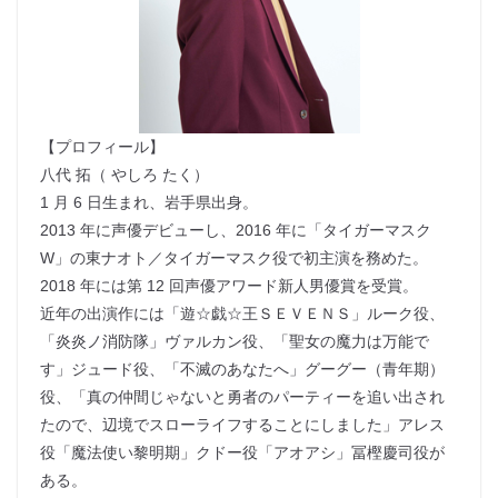
【プロフィール】
八代 拓（ やしろ たく）
1 月 6 日生まれ、岩手県出身。
2013 年に声優デビューし、2016 年に「タイガーマスク
W」の東ナオト／タイガーマスク役で初主演を務めた。
2018 年には第 12 回声優アワード新人男優賞を受賞。
近年の出演作には「遊☆戯☆王ＳＥＶＥＮＳ」ルーク役、
「炎炎ノ消防隊」ヴァルカン役、「聖女の魔力は万能で
す」ジュード役、「不滅のあなたへ」グーグー（青年期）
役、「真の仲間じゃないと勇者のパーティーを追い出され
たので、辺境でスローライフすることにしました」アレス
役「魔法使い黎明期」クドー役「アオアシ」冨樫慶司役が
ある。