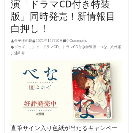
演「ドラマCD付き特装
版」同時発売！新情報目
白押し！
金子ほの花
2021年12月10日
0 Comments
グッズ
、
こふで
、
ドラマCD
、
ドラマCD付き特装版
、
べな
、
八代拓
、
浦和希
直筆サイン入り色紙が当たるキャンペー