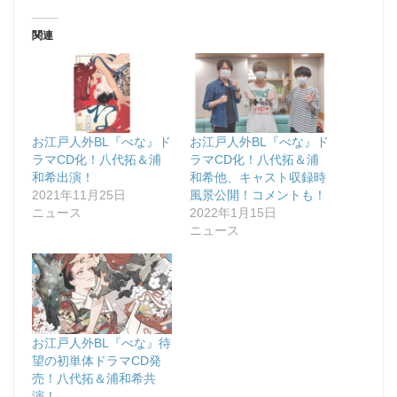
関連
お江戸人外BL『べな』ド
お江戸人外BL『べな』ド
ラマCD化！八代拓＆浦
ラマCD化！八代拓＆浦
和希出演！
和希他、キャスト収録時
2021年11月25日
風景公開！コメントも！
ニュース
2022年1月15日
ニュース
お江戸人外BL『べな』待
望の初単体ドラマCD発
売！八代拓＆浦和希共
演！