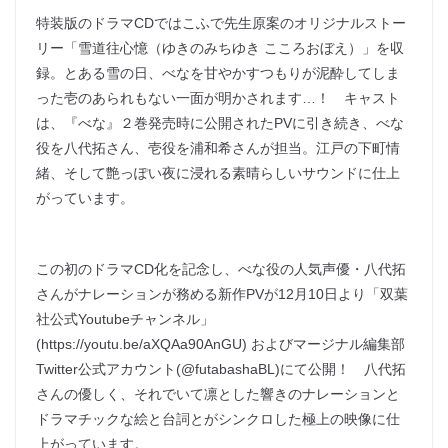
特装版のドラマCDではこふで先生原案のオリジナルストー
リー「雪道往心憶（ゆきのみちゆき こころおぼえ）」を収
録。とある雪の日、べなを甘やかすつもりが泥酔してしま
った壱のあられもない一面が明かされます…！ キャスト
は、『べな』２巻発売時に公開されたPVに引き続き、べな
役を八代拓さん、壱役を浦和希さんが担当。江戸の下町情
緒、そして艶っぽい夜に浸れる素晴らしいサウンドに仕上
がっています。
この初のドラマCD化を記念し、べな役の人気声優・八代拓
さんがナレーションが務める新作PVが12月10日より「双葉
社公式Youtubeチャンネル」
(https://youtu.be/aXQAa90AnGU) およびマージナル編集部
Twitter公式アカウント(@futabashaBL)にて公開！ 八代拓
さんの優しく、それでいて凛とした響きのナレーションと
ドラマチックな絵と台詞とがシンクロした極上の映像に仕
上がっています。