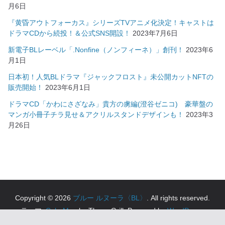
月6日
『黄昏アウトフォーカス』シリーズTVアニメ化決定！キャストは
ドラマCDから続投！＆公式SNS開設！
2023年7月6日
新電子BLレーベル「.Nonfine（ノンフィーネ）」創刊！
2023年6
月1日
日本初！人気BLドラマ『ジャックフロスト』未公開カットNFTの
販売開始！
2023年6月1日
ドラマCD「かわにさざなみ」貴方の虜編(澄谷ゼニコ) 豪華盤の
マンガ小冊子チラ見せ＆アクリルスタンドデザインも！
2023年3
月26日
Copyright © 2026
ブルー ルヌーラ〈BL〉
. All rights reserved.
テーマ:
ColorMag
by ThemeGrill. Powered by
WordPress
.