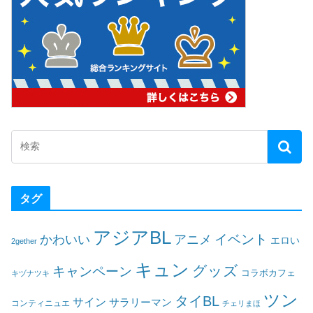
タグ
アジアBL
イベント
かわいい
アニメ
エロい
2gether
キュン
グッズ
キャンペーン
コラボカフェ
キヅナツキ
ツン
タイBL
サイン
サラリーマン
コンティニュエ
チェリまほ