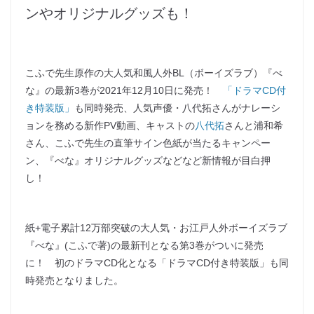
ンやオリジナルグッズも！
こふで先生原作の大人気和風人外BL（ボーイズラブ）『べ
な』の最新3巻が2021年12月10日に発売！
「ドラマCD付
き特装版」
も同時発売、人気声優・八代拓さんがナレーシ
ョンを務める新作PV動画、キャストの
八代拓
さんと浦和希
さん、こふで先生の直筆サイン色紙が当たるキャンペー
ン、『べな』オリジナルグッズなどなど新情報が目白押
し！
紙+電子累計12万部突破の大人気・お江戸人外ボーイズラブ
『べな』(こふで著)の最新刊となる第3巻がついに発売
に！ 初のドラマCD化となる「ドラマCD付き特装版」も同
時発売となりました。