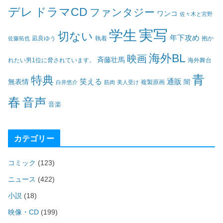
デレ
ドラマCD
ファンタジー
ワンコ
佐々木と宮野
実写
学生
切ない
年下攻め
凪良ゆう
執着
佐藤拓也
抱か
海外BL
映画
斉藤壮馬
海外舞台
れたい男1位に脅されています。
青
特典
笑える
通販
無表情
闇
白井悠介
筋肉
美人受け
複製原画
春
音声
音楽
カテゴリー
コミック
(123)
ニュース
(422)
小説
(18)
映像・CD
(199)