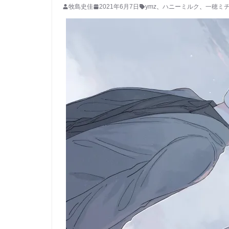
牧島史佳
2021年6月7日
ymz
、
ハニーミルク
、
一穂ミ