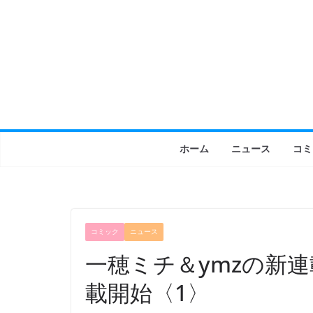
コ
ン
テ
ン
ツ
へ
ス
キ
ホーム
ニュース
コミ
ッ
プ
コミック
ニュース
一穂ミチ＆ymzの新
載開始〈1〉