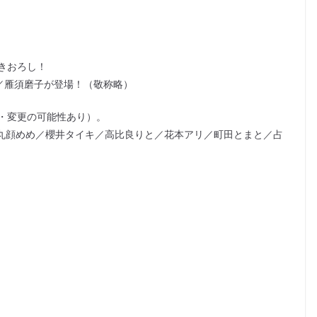
きおろし！
り／雁須磨子が登場！（敬称略）
・変更の可能性あり）。
／丸顔めめ／櫻井タイキ／高比良りと／花本アリ／町田とまと／占