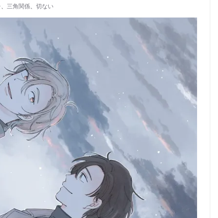
チ
、
三角関係
、
切ない