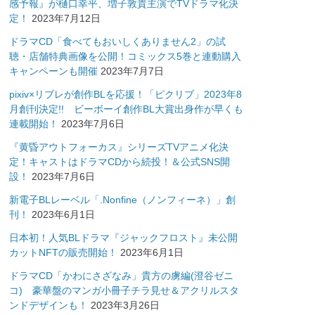
感予報』が樋口幸平、増子敦貴主演でTVドラマ化決
定！
2023年7月12日
ドラマCD「食べてもおいしくありません2」の試
聴・店舗特典画像を公開！コミックス5巻と連動購入
キャンペーンも開催
2023年7月7日
pixiv×リブレが創作BLを応援！「ピクリブ」2023年8
月創刊決定!! ビーボーイ創作BL大賞出身作が早くも
連載開始！
2023年7月6日
『黄昏アウトフォーカス』シリーズTVアニメ化決
定！キャストはドラマCDから続投！＆公式SNS開
設！
2023年7月6日
新電子BLレーベル「.Nonfine（ノンフィーネ）」創
刊！
2023年6月1日
日本初！人気BLドラマ『ジャックフロスト』未公開
カットNFTの販売開始！
2023年6月1日
ドラマCD「かわにさざなみ」貴方の虜編(澄谷ゼニ
コ) 豪華盤のマンガ小冊子チラ見せ＆アクリルスタ
ンドデザインも！
2023年3月26日