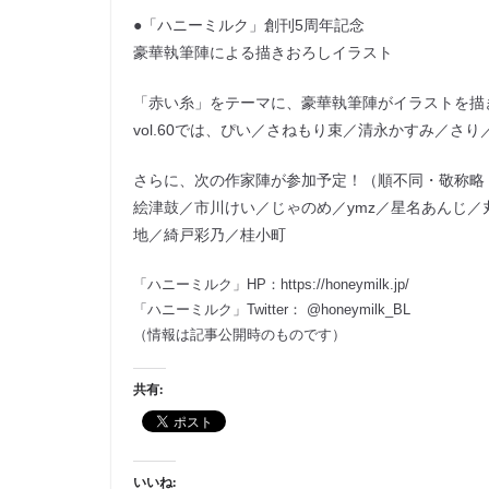
●「ハニーミルク」創刊5周年記念
豪華執筆陣による描きおろしイラスト
「赤い糸」をテーマに、豪華執筆陣がイラストを描
vol.60では、ぴい／さねもり束／清永かすみ／さ
さらに、次の作家陣が参加予定！（順不同・敬称略
絵津鼓／市川けい／じゃのめ／ymz／星名あんじ
地／綺戸彩乃／桂小町
「ハニーミルク」HP：https://honeymilk.jp/
「ハニーミルク」Twitter：‎ ‎@honeymilk_BL
（情報は記事公開時のものです）
共有:
いいね: