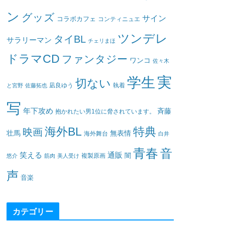
ン
グッズ
サイン
コラボカフェ
コンティニュエ
ツンデレ
タイBL
サラリーマン
チェリまほ
ドラマCD
ファンタジー
ワンコ
佐々木
実
学生
切ない
凪良ゆう
執着
と宮野
佐藤拓也
写
年下攻め
斉藤
抱かれたい男1位に脅されています。
海外BL
特典
映画
壮馬
無表情
海外舞台
白井
青春
音
笑える
通販
闇
悠介
筋肉
美人受け
複製原画
声
音楽
カテゴリー