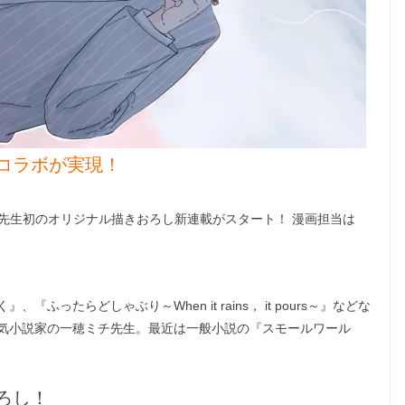
コラボが実現！
チ先生初のオリジナル描きおろし新連載がスタート！ 漫画担当は
ったらどしゃぶり～When it rains， it pours～』などな
気小説家の一穂ミチ先生。最近は一般小説の『スモールワール
ろし！