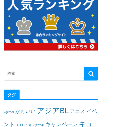
タグ
アジアBL
イベ
かわいい
アニメ
2gether
キュ
ント
キャンペーン
エロい
キヅナツキ