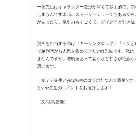
一穂先生はキャラクター造形が深くて多面的で、知
しまうんですよね。ストーリーテラーでもあるから
があったり、吸引力もすごくて。グイグイと引き込
漫画を担当するのは『キーリングロック』『ヒゲと
で創刊時から人気を集めてきたymz先生です。私
きなんですが、透明感あって切なさと甘さが絶妙な
思います。
一穂ミチ先生とymz先生のコラボだなんて豪華で
とymz先生のコメントをお届けします！
（文/牧島史佳）