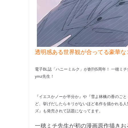
透明感ある世界観が合ってる豪華な
電子BL誌「ハニーミルク」が創刊5周年！ 一穂ミ
ymz先生！
『イエスかノーか半分か』や『雪よ林檎の香のごとく』、『ふ
ど、挙げだしたらキリがないほど名作を描かれる人
ズ』も発売されて話題になってます。
一穂ミチ先生が初の漫画原作描きお