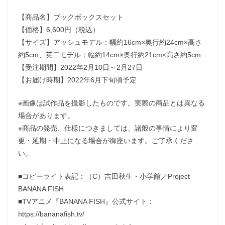
【商品名】ブックボックスセット
【価格】6,600円（税込）
【サイズ】アッシュモデル：幅約16cm×奥行約24cm×高さ
約5cm、英二モデル：幅約14cm×奥行約21cm×高さ約5cm
【受注期間】2022年2月10日～2月27日
【お届け時期】2022年6月下旬頃予定
※画像は試作品を撮影したものです。実際の商品とは異なる
場合があります。
※商品の発売、仕様につきましては、諸般の事情により変
更・延期・中止になる場合が御座います。ご了承くださ
い。
■コピーライト表記：（C）吉田秋生・小学館／Project
BANANA FISH
■TVアニメ『BANANA FISH』公式サイト：
https://bananafish.tv/