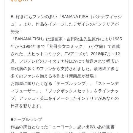
BL好きにもファンの多い『BANANA FISH（バナナフィッシ
ュ）』より、作品をイメージしたデザインのインテリアが
発売！
『BANANA FISH』は漫画家・吉田秋生先生原作により1985
年から1994年まで「別冊少女コミック」（小学館）で連載
された、大ヒットコミック。TVアニメが、2018年7月～12
月、フジテレビのノイタミナ枠ほかにて放送されて幅広い
年代層の多くのファンから支持されました。放送終了後も
多くのファンを抱える本作より新商品が登場！
お部屋に飾りたくなる「テーブルランプ」、「ストーンデ
ィフューザー」、「ブックボックスセット」をラインナッ
プ。アッシュ・英二をイメージしたインテリアがあなたの
日常を彩ります。
■テーブルランプ
作品の舞台となったニューヨーク。思い出深いあの図書