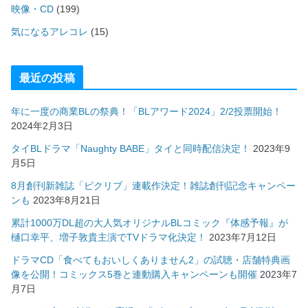
映像・CD
(199)
気になるアレコレ
(15)
最近の投稿
年に一度の商業BLの祭典！「BLアワード2024」2/2投票開始！
2024年2月3日
タイBLドラマ「Naughty BABE」タイと同時配信決定！
2023年9
月5日
8月創刊新雑誌「ピクリブ」連載作決定！雑誌創刊記念キャンペー
ンも
2023年8月21日
累計1000万DL超の大人気オリジナルBLコミック『体感予報』が
樋口幸平、増子敦貴主演でTVドラマ化決定！
2023年7月12日
ドラマCD「食べてもおいしくありません2」の試聴・店舗特典画
像を公開！コミックス5巻と連動購入キャンペーンも開催
2023年7
月7日