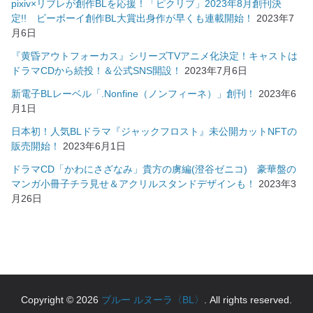
pixiv×リブレが創作BLを応援！「ピクリブ」2023年8月創刊決
定!! ビーボーイ創作BL大賞出身作が早くも連載開始！
2023年7
月6日
『黄昏アウトフォーカス』シリーズTVアニメ化決定！キャストは
ドラマCDから続投！＆公式SNS開設！
2023年7月6日
新電子BLレーベル「.Nonfine（ノンフィーネ）」創刊！
2023年6
月1日
日本初！人気BLドラマ『ジャックフロスト』未公開カットNFTの
販売開始！
2023年6月1日
ドラマCD「かわにさざなみ」貴方の虜編(澄谷ゼニコ) 豪華盤の
マンガ小冊子チラ見せ＆アクリルスタンドデザインも！
2023年3
月26日
Copyright © 2026
ブルー ルヌーラ〈BL〉
. All rights reserved.