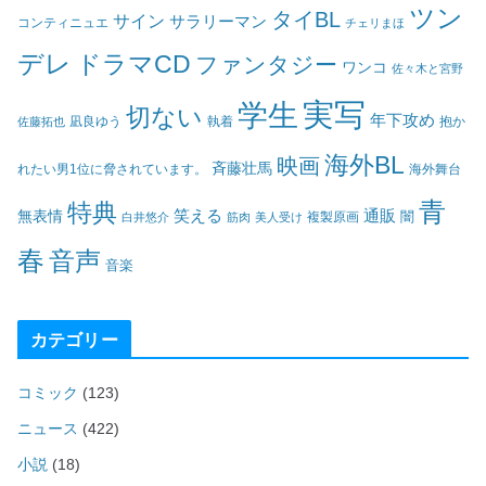
ツン
タイBL
サイン
サラリーマン
コンティニュエ
チェリまほ
デレ
ドラマCD
ファンタジー
ワンコ
佐々木と宮野
実写
学生
切ない
年下攻め
凪良ゆう
執着
佐藤拓也
抱か
海外BL
映画
斉藤壮馬
海外舞台
れたい男1位に脅されています。
青
特典
笑える
通販
無表情
闇
白井悠介
筋肉
美人受け
複製原画
春
音声
音楽
カテゴリー
コミック
(123)
ニュース
(422)
小説
(18)