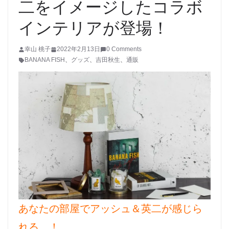
二をイメージしたコラボ
インテリアが登場！
幸山 桃子
2022年2月13日
0 Comments
BANANA FISH
、
グッズ
、
吉田秋生
、
通販
あなたの部屋でアッシュ＆英二が感じら
れる…！