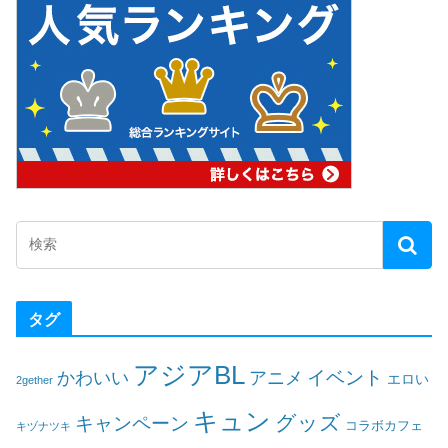
タグ
アジアBL
イベント
かわいい
アニメ
エロい
2gether
キュン
グッズ
キャンペーン
コラボカフェ
キヅナツキ