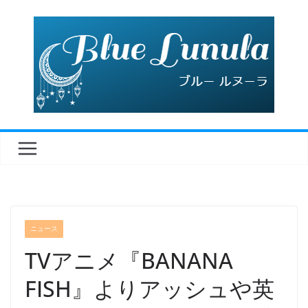
コ
ン
テ
ン
ツ
へ
ス
キ
ッ
プ
ニュース
TVアニメ『BANANA
FISH』よりアッシュや英