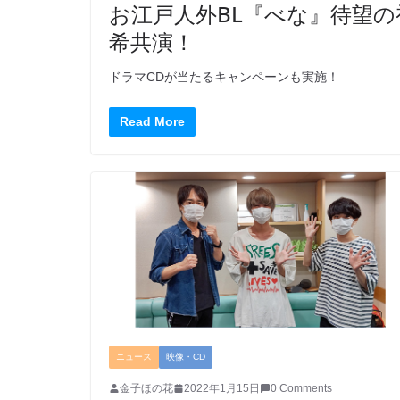
お江戸人外BL『べな』待望の
希共演！
ドラマCDが当たるキャンペーンも実施！
Read More
ニュース
映像・CD
金子ほの花
2022年1月15日
0 Comments