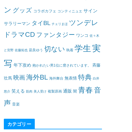
ン
グッズ
サイン
コラボカフェ
コンティニュエ
ツンデレ
タイBL
サラリーマン
チェリまほ
ドラマCD
ファンタジー
ワンコ
佐々木
実
学生
切ない
凪良ゆう
執着
と宮野
佐藤拓也
写
年下攻め
斉藤
抱かれたい男1位に脅されています。
海外BL
特典
映画
壮馬
無表情
海外舞台
白井
青春
音
笑える
通販
闇
悠介
筋肉
美人受け
複製原画
声
音楽
カテゴリー