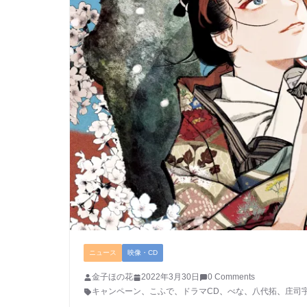
ニュース
映像・CD
金子ほの花
2022年3月30日
0 Comments
キャンペーン
、
こふで
、
ドラマCD
、
べな
、
八代拓
、
庄司