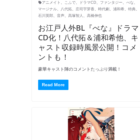
アニメイト
、
こふで
、
ドラマCD
、
ファンタジー
、
べな
、
マージナル
、
八代拓
、
庄司宇芽香
、
時代劇
、
浦和希
、
特典
、
石川英郎
、
音声
、
高塚智人
、
高橋伸也
お江戸人外BL『べな』ドラマ
CD化！八代拓＆浦和希他、キ
ャスト収録時風景公開！コメ
ントも！
豪華キャスト陣のコメントたっぷり満載！
Read More