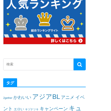
タグ
アジアBL
イベ
かわいい
アニメ
2gether
キュ
ント
キャンペーン
エロい
キヅナツキ