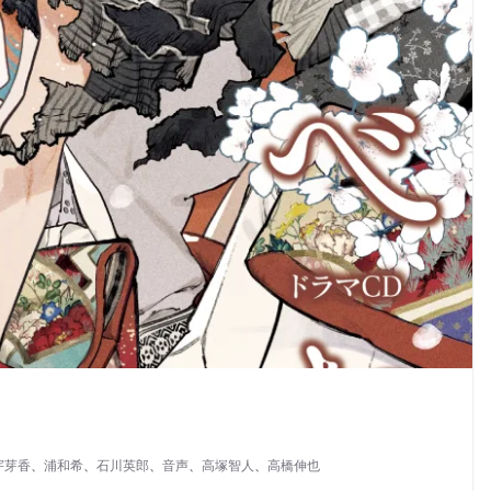
宇芽香
、
浦和希
、
石川英郎
、
音声
、
高塚智人
、
高橋伸也