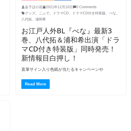
金子ほの花
2021年12月10日
0 Comments
グッズ
、
こふで
、
ドラマCD
、
ドラマCD付き特装版
、
べな
、
八代拓
、
浦和希
お江戸人外BL『べな』最新3
巻、八代拓＆浦和希出演「ドラ
マCD付き特装版」同時発売！
新情報目白押し！
直筆サイン入り色紙が当たるキャンペーンや
Read More