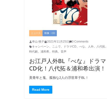
ニュース
映像・CD
幸山 桃子
2021年11月25日
0 Comments
キャンペーン
、
こふで
、
ドラマCD
、
べな
、
人外
、
八代拓
時代劇
、
浦和希
、
特典
、
音声
お江戸人外BL『べな』ドラマ
CD化！八代拓＆浦和希出演！
美青年と鬼、孤独な2人の浮世草子BL！
Read More