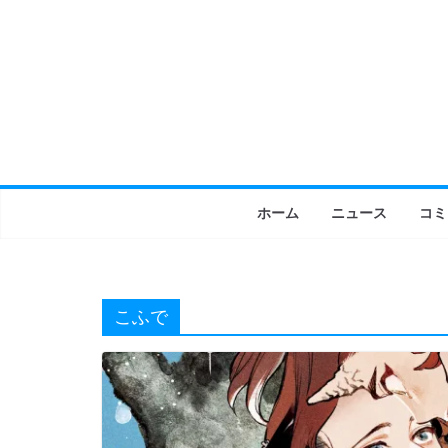
コ
ン
テ
ン
ツ
へ
ス
キ
ホーム
ニュース
コミ
ッ
プ
こふで