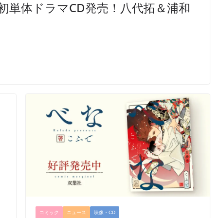
初単体ドラマCD発売！八代拓＆浦和
コミック
ニュース
映像・CD