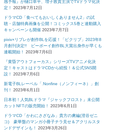
感予報』が樋口幸平、増子敦貴主演でTVドラマ化決
定！
2023年7月12日
ドラマCD「食べてもおいしくありません2」の試
聴・店舗特典画像を公開！コミックス5巻と連動購入
キャンペーンも開催
2023年7月7日
pixiv×リブレが創作BLを応援！「ピクリブ」2023年8
月創刊決定!! ビーボーイ創作BL大賞出身作が早くも
連載開始！
2023年7月6日
『黄昏アウトフォーカス』シリーズTVアニメ化決
定！キャストはドラマCDから続投！＆公式SNS開
設！
2023年7月6日
新電子BLレーベル「.Nonfine（ノンフィーネ）」創
刊！
2023年6月1日
日本初！人気BLドラマ『ジャックフロスト』未公開
カットNFTの販売開始！
2023年6月1日
ドラマCD「かわにさざなみ」貴方の虜編(澄谷ゼニ
コ) 豪華盤のマンガ小冊子チラ見せ＆アクリルスタ
ンドデザインも！
2023年3月26日