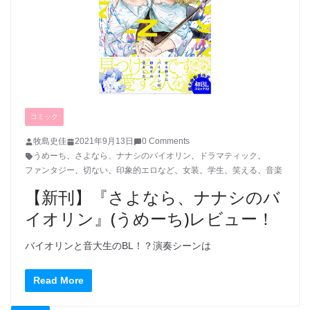
コミック
牧島史佳
2021年9月13日
0 Comments
うめーち
、
さよなら、ナナシのバイオリン
、
ドラマティック
、
ファンタジー
、
切ない
、
印象的エロなど
、
女装
、
学生
、
笑える
、
音楽
【新刊】『さよなら、ナナシのバ
イオリン』(うめーち)レビュー！
バイオリンと音大生のBL！？演奏シーンは
Read More