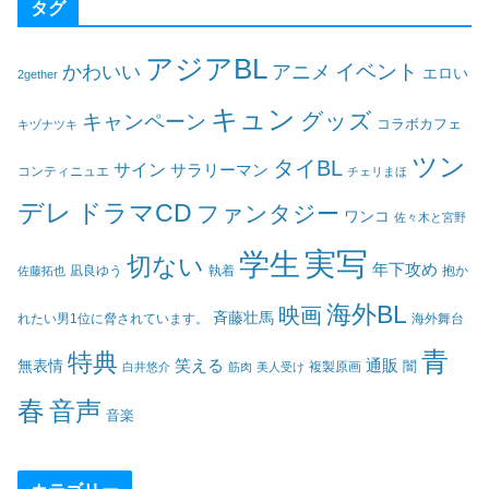
タグ
アジアBL
イベント
かわいい
アニメ
エロい
2gether
キュン
グッズ
キャンペーン
コラボカフェ
キヅナツキ
ツン
タイBL
サイン
サラリーマン
コンティニュエ
チェリまほ
デレ
ドラマCD
ファンタジー
ワンコ
佐々木と宮野
実写
学生
切ない
年下攻め
凪良ゆう
執着
佐藤拓也
抱か
海外BL
映画
斉藤壮馬
海外舞台
れたい男1位に脅されています。
青
特典
笑える
通販
無表情
闇
白井悠介
筋肉
美人受け
複製原画
春
音声
音楽