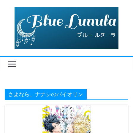
コ
ン
テ
ン
ツ
へ
ス
キ
ッ
プ
さよなら、ナナシのバイオリン