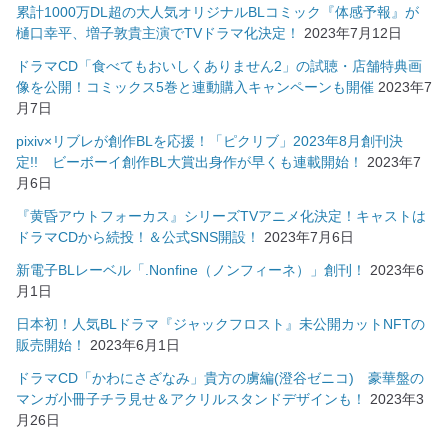
累計1000万DL超の大人気オリジナルBLコミック『体感予報』が
樋口幸平、増子敦貴主演でTVドラマ化決定！
2023年7月12日
ドラマCD「食べてもおいしくありません2」の試聴・店舗特典画
像を公開！コミックス5巻と連動購入キャンペーンも開催
2023年7
月7日
pixiv×リブレが創作BLを応援！「ピクリブ」2023年8月創刊決
定!! ビーボーイ創作BL大賞出身作が早くも連載開始！
2023年7
月6日
『黄昏アウトフォーカス』シリーズTVアニメ化決定！キャストは
ドラマCDから続投！＆公式SNS開設！
2023年7月6日
新電子BLレーベル「.Nonfine（ノンフィーネ）」創刊！
2023年6
月1日
日本初！人気BLドラマ『ジャックフロスト』未公開カットNFTの
販売開始！
2023年6月1日
ドラマCD「かわにさざなみ」貴方の虜編(澄谷ゼニコ) 豪華盤の
マンガ小冊子チラ見せ＆アクリルスタンドデザインも！
2023年3
月26日