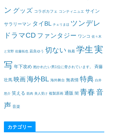
ン
グッズ
サイン
コラボカフェ
コンティニュエ
ツンデレ
タイBL
サラリーマン
チェリまほ
ドラマCD
ファンタジー
ワンコ
佐々木
実
学生
切ない
凪良ゆう
執着
と宮野
佐藤拓也
写
年下攻め
斉藤
抱かれたい男1位に脅されています。
海外BL
特典
映画
壮馬
無表情
海外舞台
白井
青春
音
笑える
通販
闇
悠介
筋肉
美人受け
複製原画
声
音楽
カテゴリー