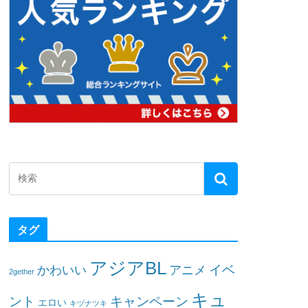
タグ
アジアBL
イベ
かわいい
アニメ
2gether
キュ
ント
キャンペーン
エロい
キヅナツキ