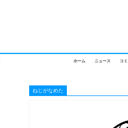
コ
ン
テ
ン
ツ
へ
ス
キ
ホーム
ニュース
コミ
ッ
プ
ねじがなめた