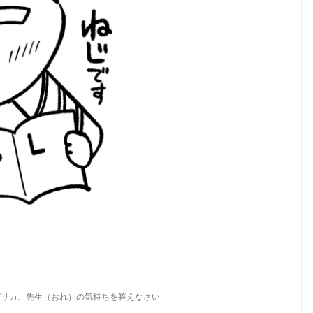
ピリカ
、
先生（おれ）の気持ちを答えなさい