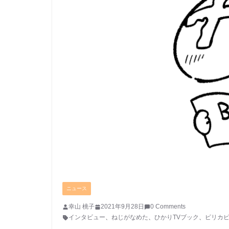
ニュース
幸山 桃子
2021年9月28日
0 Comments
インタビュー
、
ねじがなめた
、
ひかりTVブック
、
ピリカ