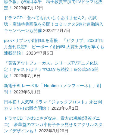
感予報』が樋口幸平、増子敦貴主演でTVドラマ化決
定！
2023年7月12日
ドラマCD「食べてもおいしくありません2」の試
聴・店舗特典画像を公開！コミックス5巻と連動購入
キャンペーンも開催
2023年7月7日
pixiv×リブレが創作BLを応援！「ピクリブ」2023年8
月創刊決定!! ビーボーイ創作BL大賞出身作が早くも
連載開始！
2023年7月6日
『黄昏アウトフォーカス』シリーズTVアニメ化決
定！キャストはドラマCDから続投！＆公式SNS開
設！
2023年7月6日
新電子BLレーベル「.Nonfine（ノンフィーネ）」創
刊！
2023年6月1日
日本初！人気BLドラマ『ジャックフロスト』未公開
カットNFTの販売開始！
2023年6月1日
ドラマCD「かわにさざなみ」貴方の虜編(澄谷ゼニ
コ) 豪華盤のマンガ小冊子チラ見せ＆アクリルスタ
ンドデザインも！
2023年3月26日