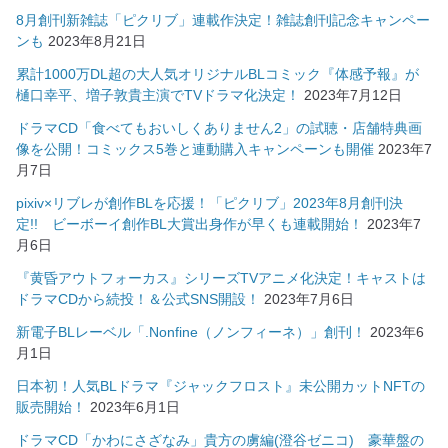
8月創刊新雑誌「ピクリブ」連載作決定！雑誌創刊記念キャンペー
ンも
2023年8月21日
累計1000万DL超の大人気オリジナルBLコミック『体感予報』が
樋口幸平、増子敦貴主演でTVドラマ化決定！
2023年7月12日
ドラマCD「食べてもおいしくありません2」の試聴・店舗特典画
像を公開！コミックス5巻と連動購入キャンペーンも開催
2023年7
月7日
pixiv×リブレが創作BLを応援！「ピクリブ」2023年8月創刊決
定!! ビーボーイ創作BL大賞出身作が早くも連載開始！
2023年7
月6日
『黄昏アウトフォーカス』シリーズTVアニメ化決定！キャストは
ドラマCDから続投！＆公式SNS開設！
2023年7月6日
新電子BLレーベル「.Nonfine（ノンフィーネ）」創刊！
2023年6
月1日
日本初！人気BLドラマ『ジャックフロスト』未公開カットNFTの
販売開始！
2023年6月1日
ドラマCD「かわにさざなみ」貴方の虜編(澄谷ゼニコ) 豪華盤の