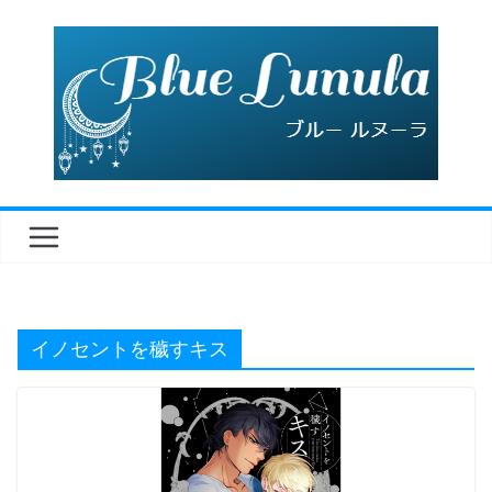
コ
ン
テ
ン
ツ
へ
ス
キ
ッ
プ
イノセントを穢すキス