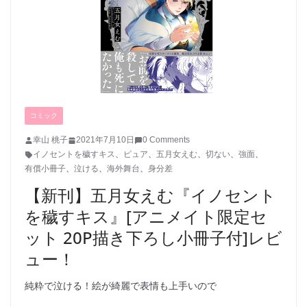
コミック
幸山 桃子
2021年7月10日
0 Comments
イノセントを穢すキス
、
ピュア
、
五月女えむ
、
切ない
、
強面
、
有償小冊子
、
泣ける
、
海外舞台
、
身分差
【新刊】五月女えむ『イノセント
を穢すキス』[アニメイト限定セ
ット 20P描き下ろし小冊子付]レビ
ュー！
純粋で泣ける！絵が綺麗で表情も上手いので