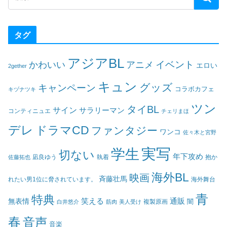
タグ
アジアBL
イベント
かわいい
アニメ
エロい
2gether
キュン
グッズ
キャンペーン
コラボカフェ
キヅナツキ
ツン
タイBL
サイン
サラリーマン
コンティニュエ
チェリまほ
デレ
ドラマCD
ファンタジー
ワンコ
佐々木と宮野
実写
学生
切ない
年下攻め
凪良ゆう
執着
佐藤拓也
抱か
海外BL
映画
斉藤壮馬
海外舞台
れたい男1位に脅されています。
青
特典
笑える
通販
無表情
闇
白井悠介
筋肉
美人受け
複製原画
春
音声
音楽