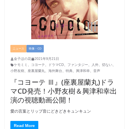
ニュース
映像・CD
金子ほの花
2021年9月21日
ケモミミ
、
コヨーテ
、
ドラマCD
、
ファンタジー
、
人外
、
切ない
、
小野友樹
、
座裏屋蘭丸
、
海外舞台
、
特典
、
興津和幸
、
音声
『コヨーテ Ⅲ』(座裏屋蘭丸)ドラ
マCD発売！小野友樹＆興津和幸出
演の視聴動画公開！
愛の言葉とリップ音にどきどきキュンキュン
Read More