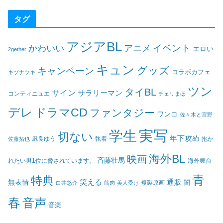
タグ
アジアBL
イベント
かわいい
アニメ
エロい
2gether
キュン
グッズ
キャンペーン
コラボカフェ
キヅナツキ
ツン
タイBL
サイン
サラリーマン
コンティニュエ
チェリまほ
デレ
ドラマCD
ファンタジー
ワンコ
佐々木と宮野
実写
学生
切ない
年下攻め
凪良ゆう
執着
佐藤拓也
抱か
海外BL
映画
斉藤壮馬
海外舞台
れたい男1位に脅されています。
青
特典
笑える
通販
無表情
闇
白井悠介
筋肉
美人受け
複製原画
春
音声
音楽