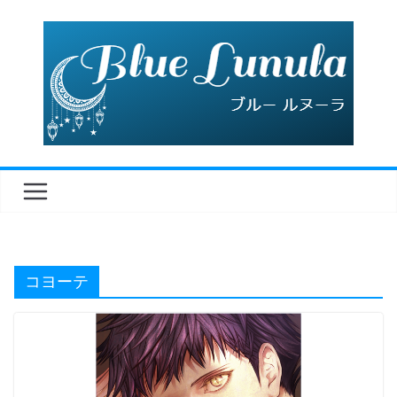
コ
ン
テ
ン
ツ
へ
ス
キ
ッ
プ
コヨーテ