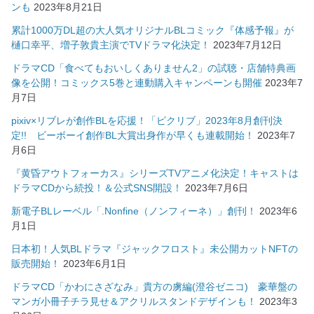
ンも
2023年8月21日
累計1000万DL超の大人気オリジナルBLコミック『体感予報』が
樋口幸平、増子敦貴主演でTVドラマ化決定！
2023年7月12日
ドラマCD「食べてもおいしくありません2」の試聴・店舗特典画
像を公開！コミックス5巻と連動購入キャンペーンも開催
2023年7
月7日
pixiv×リブレが創作BLを応援！「ピクリブ」2023年8月創刊決
定!! ビーボーイ創作BL大賞出身作が早くも連載開始！
2023年7
月6日
『黄昏アウトフォーカス』シリーズTVアニメ化決定！キャストは
ドラマCDから続投！＆公式SNS開設！
2023年7月6日
新電子BLレーベル「.Nonfine（ノンフィーネ）」創刊！
2023年6
月1日
日本初！人気BLドラマ『ジャックフロスト』未公開カットNFTの
販売開始！
2023年6月1日
ドラマCD「かわにさざなみ」貴方の虜編(澄谷ゼニコ) 豪華盤の
マンガ小冊子チラ見せ＆アクリルスタンドデザインも！
2023年3