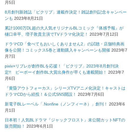
月5日
8月創刊新雑誌「ピクリブ」連載作決定！雑誌創刊記念キャンペー
ンも
2023年8月21日
累計1000万DL超の大人気オリジナルBLコミック『体感予報』が
樋口幸平、増子敦貴主演でTVドラマ化決定！
2023年7月12日
ドラマCD「食べてもおいしくありません2」の試聴・店舗特典画
像を公開！コミックス5巻と連動購入キャンペーンも開催
2023年7
月7日
pixiv×リブレが創作BLを応援！「ピクリブ」2023年8月創刊決
定!! ビーボーイ創作BL大賞出身作が早くも連載開始！
2023年7
月6日
『黄昏アウトフォーカス』シリーズTVアニメ化決定！キャストは
ドラマCDから続投！＆公式SNS開設！
2023年7月6日
新電子BLレーベル「.Nonfine（ノンフィーネ）」創刊！
2023年6
月1日
日本初！人気BLドラマ『ジャックフロスト』未公開カットNFTの
販売開始！
2023年6月1日