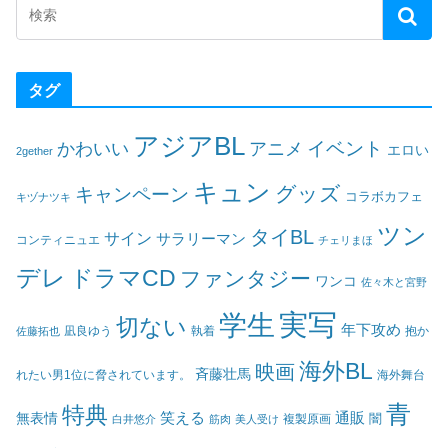
タグ
アジアBL
イベント
かわいい
アニメ
エロい
2gether
キュン
グッズ
キャンペーン
コラボカフェ
キヅナツキ
ツン
タイBL
サイン
サラリーマン
コンティニュエ
チェリまほ
デレ
ドラマCD
ファンタジー
ワンコ
佐々木と宮野
実写
学生
切ない
年下攻め
凪良ゆう
執着
佐藤拓也
抱か
海外BL
映画
斉藤壮馬
海外舞台
れたい男1位に脅されています。
青
特典
笑える
通販
無表情
闇
白井悠介
筋肉
美人受け
複製原画