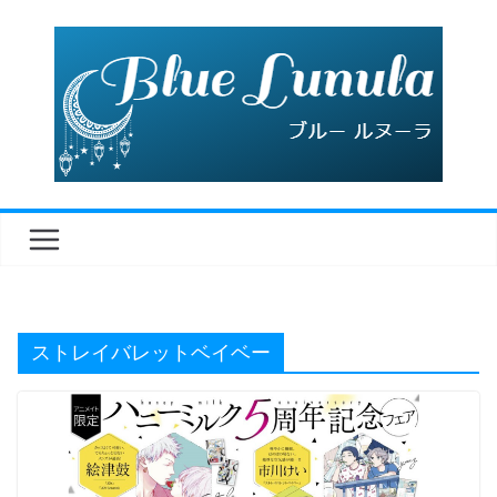
コ
ン
テ
ン
ツ
へ
ス
キ
ッ
プ
ストレイバレットベイベー