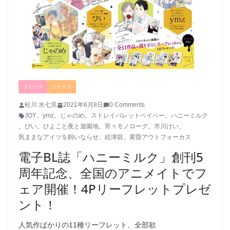
コミック
ニュース
松川 水七見
2021年6月8日
0 Comments
JOY
、
ymz
、
じゃのめ
、
ストレイバレットベイベー
、
ハニーミルク
、
ぴい
、
ひよこと夜と遊園地
、
宵々モノローグ
、
市川けい
、
気ままなアイツを飼いならせ
、
絵津鼓
、
黄昏アウトフォーカス
電子BL誌「ハニーミルク」創刊5
周年記念、全国のアニメイトでフ
ェア開催！4Pリーフレットプレゼ
ント！
人気作ばかりの11種リーフレット、全部欲