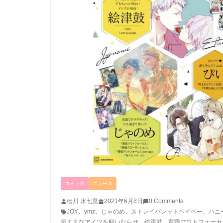
コミック
ニュース
松川 水七見
2021年6月8日
0 Comments
JOY
、
ymz
、
じゃのめ
、
ストレイバレットベイベー
、
ハニ
気ままなアイツを飼いならせ
、
絵津鼓
、
黄昏アウトフォーカ