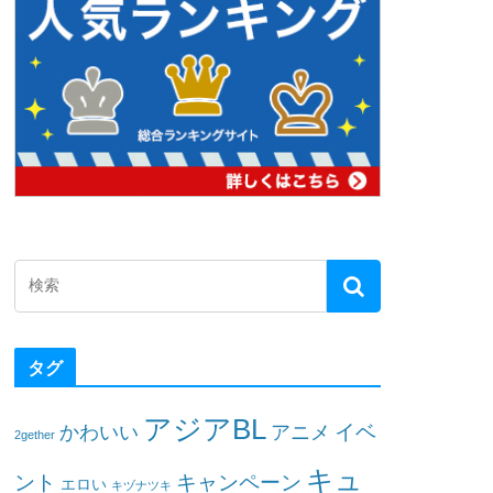
タグ
アジアBL
イベ
かわいい
アニメ
2gether
キュ
ント
キャンペーン
エロい
キヅナツキ