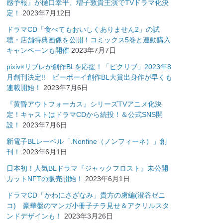
感予報』が樋口幸平、増子敦貴主演でTVドラマ化決
定！
2023年7月12日
ドラマCD「食べてもおいしくありません2」の試
聴・店舗特典画像を公開！コミックス5巻と連動購入
キャンペーンも開催
2023年7月7日
pixiv×リブレが創作BLを応援！「ピクリブ」2023年8
月創刊決定!! ビーボーイ創作BL大賞出身作が早くも
連載開始！
2023年7月6日
『黄昏アウトフォーカス』シリーズTVアニメ化決
定！キャストはドラマCDから続投！＆公式SNS開
設！
2023年7月6日
新電子BLレーベル「.Nonfine（ノンフィーネ）」創
刊！
2023年6月1日
日本初！人気BLドラマ『ジャックフロスト』未公開
カットNFTの販売開始！
2023年6月1日
ドラマCD「かわにさざなみ」貴方の虜編(澄谷ゼニ
コ) 豪華盤のマンガ小冊子チラ見せ＆アクリルスタ
ンドデザインも！
2023年3月26日