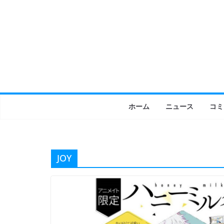
コ
ン
テ
ン
ツ
へ
ス
キ
ホーム
ニュース
コミ
ッ
プ
JOY