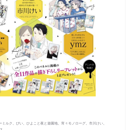
ーミルク
、
ぴい
、
ひよこと夜と遊園地
、
宵々モノローグ
、
市川けい
、
ス