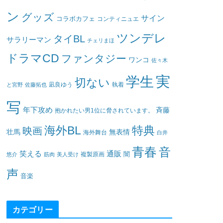
ン
グッズ
サイン
コラボカフェ
コンティニュエ
ツンデレ
タイBL
サラリーマン
チェリまほ
ドラマCD
ファンタジー
ワンコ
佐々木
実
学生
切ない
凪良ゆう
執着
と宮野
佐藤拓也
写
年下攻め
斉藤
抱かれたい男1位に脅されています。
海外BL
特典
映画
壮馬
無表情
海外舞台
白井
青春
音
笑える
通販
闇
悠介
筋肉
美人受け
複製原画
声
音楽
カテゴリー