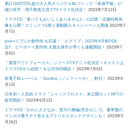
累計1000万DL超の大人気オリジナルBLコミック『体感予報』が
樋口幸平、増子敦貴主演でTVドラマ化決定！
2023年7月12日
ドラマCD「食べてもおいしくありません2」の試聴・店舗特典画
像を公開！コミックス5巻と連動購入キャンペーンも開催
2023年7
月7日
pixiv×リブレが創作BLを応援！「ピクリブ」2023年8月創刊決
定!! ビーボーイ創作BL大賞出身作が早くも連載開始！
2023年7
月6日
『黄昏アウトフォーカス』シリーズTVアニメ化決定！キャストは
ドラマCDから続投！＆公式SNS開設！
2023年7月6日
新電子BLレーベル「.Nonfine（ノンフィーネ）」創刊！
2023年6
月1日
日本初！人気BLドラマ『ジャックフロスト』未公開カットNFTの
販売開始！
2023年6月1日
ドラマCD「かわにさざなみ」貴方の虜編(澄谷ゼニコ) 豪華盤の
マンガ小冊子チラ見せ＆アクリルスタンドデザインも！
2023年3
月26日