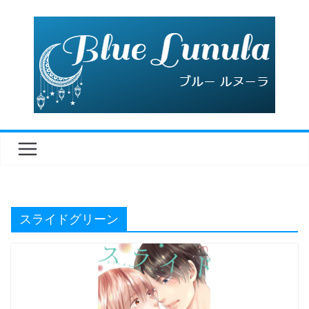
コ
ン
テ
ン
ツ
へ
ス
キ
ッ
プ
スライドグリーン