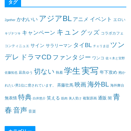
タグ
アジアBL
イベント
かわいい
アニメ
エロい
2gether
キュン
グッズ
キャンペーン
コラボカフェ
キヅナツキ
ツン
タイBL
サイン
サラリーマン
コンティニュエ
チェリまほ
デレ
ドラマCD
ファンタジー
ワンコ
佐々木と宮野
実写
学生
切ない
年下攻め
凪良ゆう
執着
佐藤拓也
抱か
海外BL
映画
斉藤壮馬
海外舞台
れたい男1位に脅されています。
青
特典
笑える
通販
無表情
闇
白井悠介
筋肉
美人受け
複製原画
春
音声
音楽