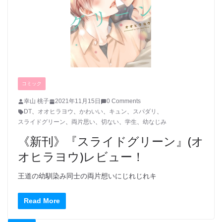
コミック
幸山 桃子
2021年11月15日
0 Comments
DT
、
オオヒラヨウ
、
かわいい
、
キュン
、
スパダリ
、
スライドグリーン
、
両片思い
、
切ない
、
学生
、
幼なじみ
《新刊》『スライドグリーン』(オ
オヒラヨウ)レビュー！
王道の幼馴染み同士の両片想いにじれじれキ
Read More