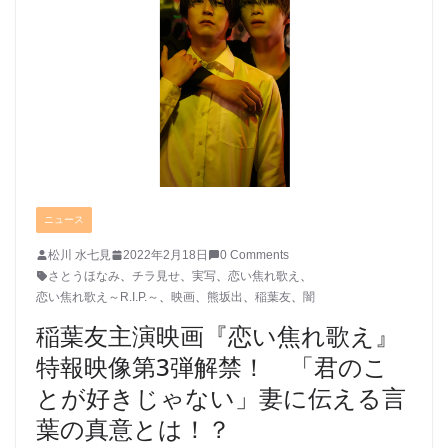
ニュース
松川 水七見
2022年2月18日
0 Comments
さとうほなみ
、
チラ見せ
、
実写
、
恋い焦れ歌え
、
恋い焦れ歌え～R.I.P.～
、
映画
、
熊坂出
、
稲葉友
、
闇
稲葉友主演映画『恋い焦れ歌え』
特報映像第3弾解禁！ 「君のこ
とが好きじゃない」妻に伝える言
葉の真意とは！？