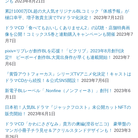
ンも
2023年8月21日
累計1000万DL超の大人気オリジナルBLコミック『体感予報』が
樋口幸平、増子敦貴主演でTVドラマ化決定！
2023年7月12日
ドラマCD「食べてもおいしくありません2」の試聴・店舗特典画
像を公開！コミックス5巻と連動購入キャンペーンも開催
2023年7
月7日
pixiv×リブレが創作BLを応援！「ピクリブ」2023年8月創刊決
定!! ビーボーイ創作BL大賞出身作が早くも連載開始！
2023年7
月6日
『黄昏アウトフォーカス』シリーズTVアニメ化決定！キャストは
ドラマCDから続投！＆公式SNS開設！
2023年7月6日
新電子BLレーベル「.Nonfine（ノンフィーネ）」創刊！
2023年6
月1日
日本初！人気BLドラマ『ジャックフロスト』未公開カットNFTの
販売開始！
2023年6月1日
ドラマCD「かわにさざなみ」貴方の虜編(澄谷ゼニコ) 豪華盤の
マンガ小冊子チラ見せ＆アクリルスタンドデザインも！
2023年3
月26日