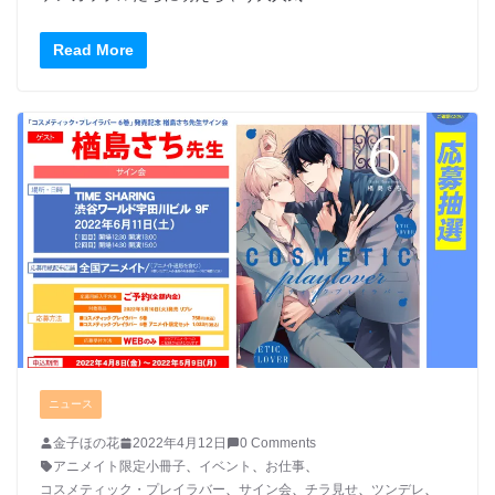
Read More
ニュース
金子ほの花
2022年4月12日
0 Comments
アニメイト限定小冊子
、
イベント
、
お仕事
、
コスメティック・プレイラバー
、
サイン会
、
チラ見せ
、
ツンデレ
、