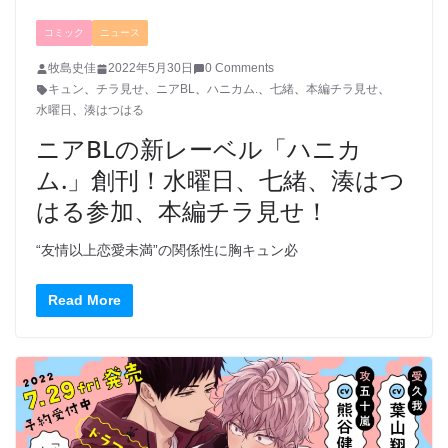
コミック
ニュース
牧島史佳
2022年5月30日
0 Comments
キュン
、
チラ見せ
、
ニアBL
、
ハニカム.
、
七緒
、
本編チラ見せ
、
水曜日
、
湊はつはる
ニアBLの新レーベル「ハニカ
ム.」創刊！水曜日、七緒、湊はつ
はる参加、本編チラ見せ！
“友情以上恋愛未満”の関係性に胸キュン必
Read More