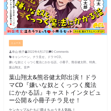
ニュース
幸山 桃子
2022年4月17日
0 Comments
キャンペーン
、
チラ見せ
、
ドラマCD
、
嫌いな奴とくっつく魔法にかかる話
、
小冊子
、
熊谷健太郎
、
特典
、
葉山翔太
、
音声
葉山翔太&熊谷健太郎出演！ドラ
マCD『嫌いな奴とくっつく魔法
にかかる話』キャストインタビュ
ー公開＆小冊子チラ見せ！
ケンカップルたちに萌えちゃう大人気BL！