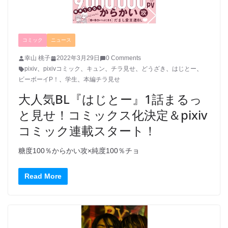
コミック
ニュース
幸山 桃子
2022年3月29日
0 Comments
pixiv
、
pixivコミック
、
キュン
、
チラ見せ
、
どうざき
、
はじとー
、
ビーボーイP！
、
学生
、
本編チラ見せ
大人気BL『はじとー』1話まるっ
と見せ！コミックス化決定＆pixiv
コミック連載スタート！
糖度100％からかい攻×純度100％チョ
Read More