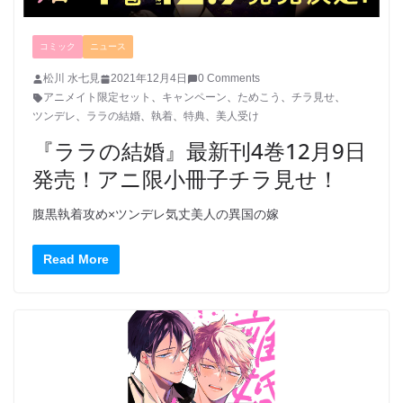
コミック
ニュース
松川 水七見
2021年12月4日
0 Comments
アニメイト限定セット
、
キャンペーン
、
ためこう
、
チラ見せ
、
ツンデレ
、
ララの結婚
、
執着
、
特典
、
美人受け
『ララの結婚』最新刊4巻12月9日
発売！アニ限小冊子チラ見せ！
腹黒執着攻め×ツンデレ気丈美人の異国の嫁
Read More