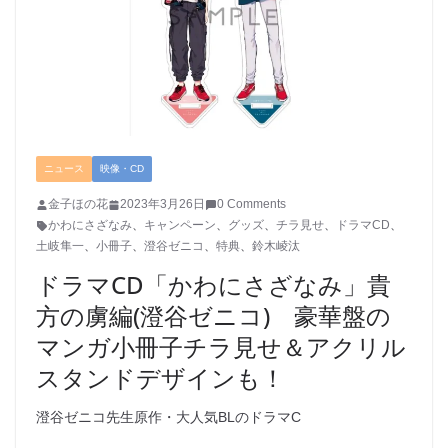
ニュース
映像・CD
金子ほの花
2023年3月26日
0 Comments
かわにさざなみ
、
キャンペーン
、
グッズ
、
チラ見せ
、
ドラマCD
、
土岐隼一
、
小冊子
、
澄谷ゼニコ
、
特典
、
鈴木崚汰
ドラマCD「かわにさざなみ」貴
方の虜編(澄谷ゼニコ) 豪華盤の
マンガ小冊子チラ見せ＆アクリル
スタンドデザインも！
澄谷ゼニコ先生原作・大人気BLのドラマC