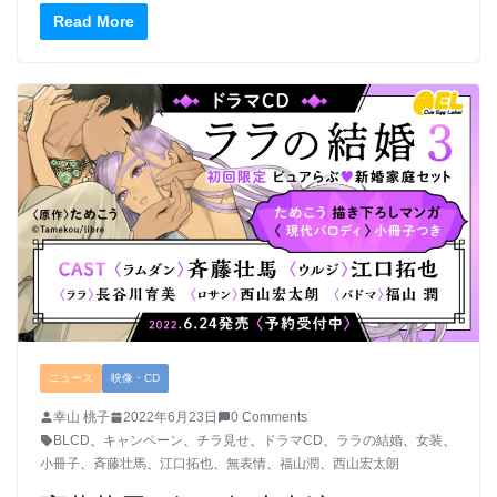
Read More
ニュース
映像・CD
幸山 桃子
2022年6月23日
0 Comments
BLCD
、
キャンペーン
、
チラ見せ
、
ドラマCD
、
ララの結婚
、
女装
、
小冊子
、
斉藤壮馬
、
江口拓也
、
無表情
、
福山潤
、
西山宏太朗