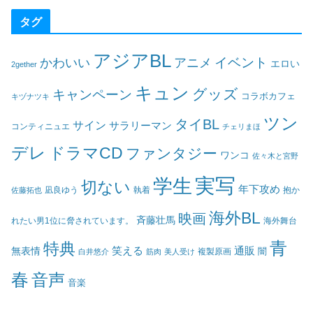
タグ
アジアBL
イベント
かわいい
アニメ
エロい
2gether
キュン
グッズ
キャンペーン
コラボカフェ
キヅナツキ
ツン
タイBL
サイン
サラリーマン
コンティニュエ
チェリまほ
デレ
ドラマCD
ファンタジー
ワンコ
佐々木と宮野
実写
学生
切ない
年下攻め
凪良ゆう
執着
佐藤拓也
抱か
海外BL
映画
斉藤壮馬
海外舞台
れたい男1位に脅されています。
青
特典
笑える
通販
無表情
闇
白井悠介
筋肉
美人受け
複製原画
春
音声
音楽