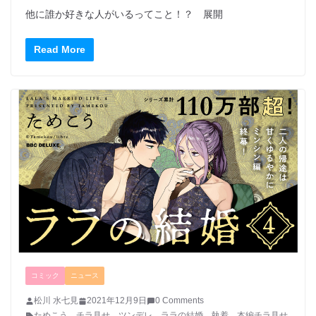
他に誰か好きな人がいるってこと！？ 展開
Read More
コミック
ニュース
松川 水七見
2021年12月9日
0 Comments
ためこう
、
チラ見せ
、
ツンデレ
、
ララの結婚
、
執着
、
本編チラ見せ