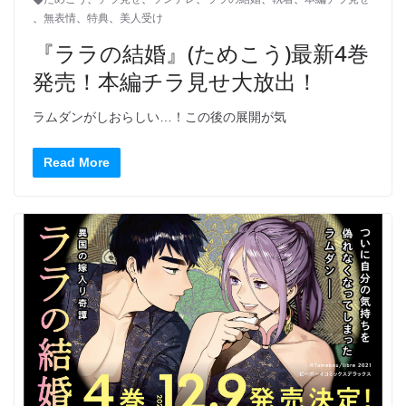
、
無表情
、
特典
、
美人受け
『ララの結婚』(ためこう)最新4巻
発売！本編チラ見せ大放出！
ラムダンがしおらしい…！この後の展開が気
Read More