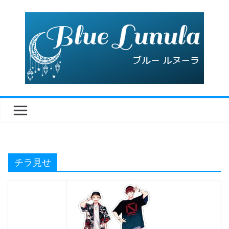
コ
ン
テ
ン
ツ
へ
ス
キ
ッ
プ
チラ見せ