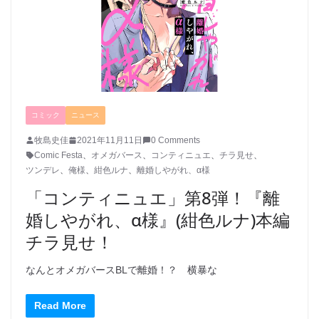
コミック
ニュース
牧島史佳
2021年11月11日
0 Comments
Comic Festa
、
オメガバース
、
コンティニュエ
、
チラ見せ
、
ツンデレ
、
俺様
、
紺色ルナ
、
離婚しやがれ、α様
「コンティニュエ」第8弾！『離
婚しやがれ、α様』(紺色ルナ)本編
チラ見せ！
なんとオメガバースBLで離婚！？ 横暴な
Read More