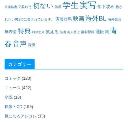
実写
学生
切ない
年下攻め
凪良ゆう
執着
佐藤拓也
抱か
海外BL
映画
斉藤壮馬
海外舞台
れたい男1位に脅されています。
青
特典
笑える
通販
無表情
闇
白井悠介
筋肉
美人受け
複製原画
春
音声
音楽
カテゴリー
コミック
(123)
ニュース
(422)
小説
(18)
映像・CD
(199)
気になるアレコレ
(15)