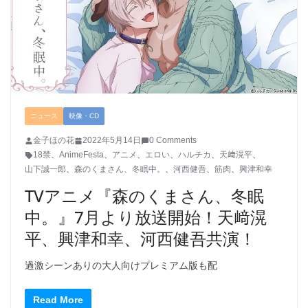
ニュース
映像・CD
金子ほの花
2022年5月14日
0 Comments
18禁
、
AnimeFesta
、
アニメ
、
エロい
、
ハルチカ
、
天﨑滉平
、
山下誠一郎
、
森のくまさん、冬眠中。
、
河西健吾
、
筋肉
、
興津和幸
TVアニメ『森のくまさん、冬眠
中。』7月より放送開始！天﨑滉
平、興津和幸、河西健吾共演！
過激シーンありの大人向けプレミアム版も配
Read More