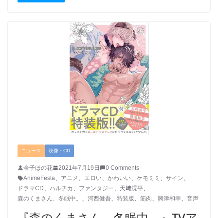
ニュース
映像・CD
金子ほの花
2021年7月19日
0 Comments
AnimeFesta
、
アニメ
、
エロい
、
かわいい
、
ケモミミ
、
サイン
、
ドラマCD
、
ハルチカ
、
ファンタジー
、
天﨑滉平
、
森のくまさん、冬眠中。
、
河西健吾
、
特装版
、
筋肉
、
興津和幸
、
音声
​『森のくまさん、冬眠中。』TVア