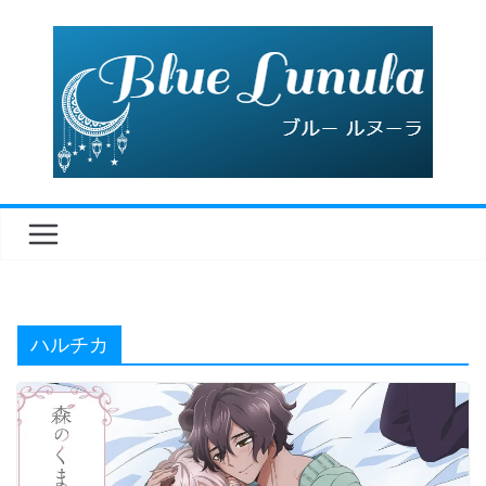
コ
ン
テ
ン
ツ
へ
ス
キ
ッ
プ
ハルチカ