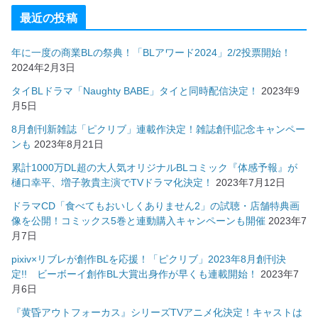
最近の投稿
年に一度の商業BLの祭典！「BLアワード2024」2/2投票開始！
2024年2月3日
タイBLドラマ「Naughty BABE」タイと同時配信決定！
2023年9
月5日
8月創刊新雑誌「ピクリブ」連載作決定！雑誌創刊記念キャンペー
ンも
2023年8月21日
累計1000万DL超の大人気オリジナルBLコミック『体感予報』が
樋口幸平、増子敦貴主演でTVドラマ化決定！
2023年7月12日
ドラマCD「食べてもおいしくありません2」の試聴・店舗特典画
像を公開！コミックス5巻と連動購入キャンペーンも開催
2023年7
月7日
pixiv×リブレが創作BLを応援！「ピクリブ」2023年8月創刊決
定!! ビーボーイ創作BL大賞出身作が早くも連載開始！
2023年7
月6日
『黄昏アウトフォーカス』シリーズTVアニメ化決定！キャストは