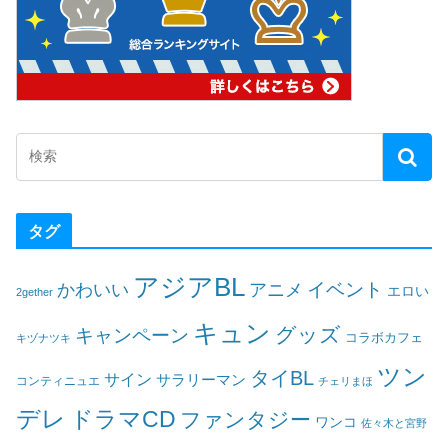
タグ
アジアBL
イベント
かわいい
アニメ
エロい
2gether
キュン
グッズ
キャンペーン
コラボカフェ
キヅナツキ
ツン
タイBL
サイン
サラリーマン
コンティニュエ
チェリまほ
デレ
ドラマCD
ファンタジー
ワンコ
佐々木と宮野