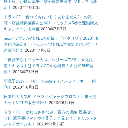
感予報』が樋口幸平、増子敦貴主演でTVドラマ化決
定！
2023年7月12日
ドラマCD「食べてもおいしくありません2」の試
聴・店舗特典画像を公開！コミックス5巻と連動購入
キャンペーンも開催
2023年7月7日
pixiv×リブレが創作BLを応援！「ピクリブ」2023年8
月創刊決定!! ビーボーイ創作BL大賞出身作が早くも
連載開始！
2023年7月6日
『黄昏アウトフォーカス』シリーズTVアニメ化決
定！キャストはドラマCDから続投！＆公式SNS開
設！
2023年7月6日
新電子BLレーベル「.Nonfine（ノンフィーネ）」創
刊！
2023年6月1日
日本初！人気BLドラマ『ジャックフロスト』未公開
カットNFTの販売開始！
2023年6月1日
ドラマCD「かわにさざなみ」貴方の虜編(澄谷ゼニ
コ) 豪華盤のマンガ小冊子チラ見せ＆アクリルスタ
ンドデザインも！
2023年3月26日