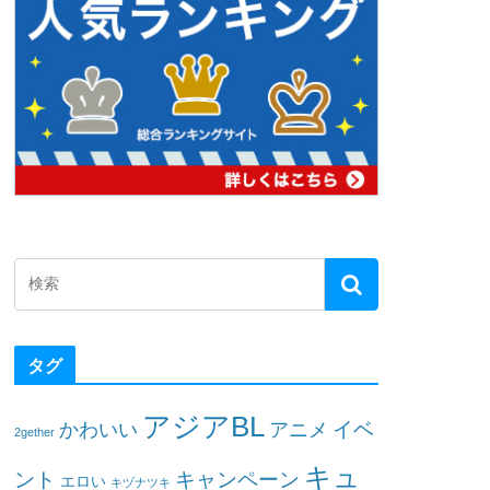
タグ
アジアBL
イベ
かわいい
アニメ
2gether
キュ
ント
キャンペーン
エロい
キヅナツキ