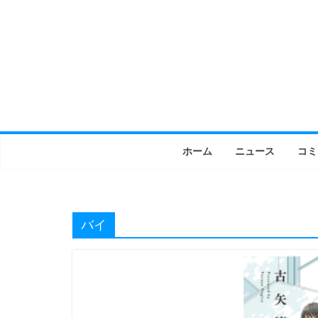
コ
ン
テ
ン
ツ
へ
ス
キ
ホーム
ニュース
コミ
ッ
プ
バイ