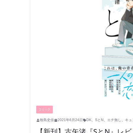
コミック
牧島史佳
2021年6月24日
DK
、
SとN
、
エチ無し
、
キュ
【新刊】古矢渚『SとN』レ