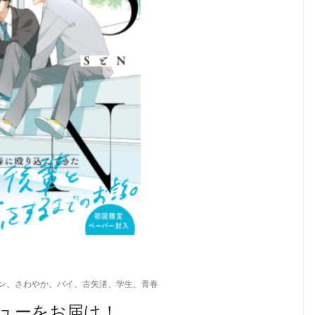
ン
、
さわやか
、
バイ
、
古矢渚
、
学生
、
青春
ビューをお届け！