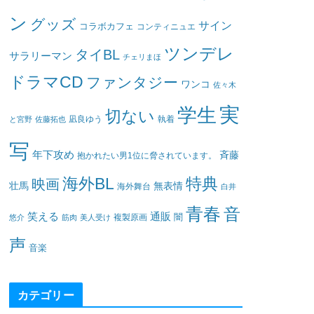
ン
グッズ
サイン
コラボカフェ
コンティニュエ
ツンデレ
タイBL
サラリーマン
チェリまほ
ドラマCD
ファンタジー
ワンコ
佐々木
実
学生
切ない
凪良ゆう
執着
と宮野
佐藤拓也
写
年下攻め
斉藤
抱かれたい男1位に脅されています。
海外BL
特典
映画
壮馬
無表情
海外舞台
白井
青春
音
笑える
通販
闇
悠介
筋肉
美人受け
複製原画
声
音楽
カテゴリー