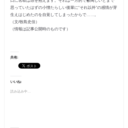
口に名取は頭を抱えます。それは一方的で鬱陶しいとまで
思っていたはずの小憎たらしい後輩に“それ以外”の感情が芽
生えはじめたのを自覚してしまったからで……。
（文/牧島史佳）
（情報は記事公開時のものです）
共有:
いいね:
読み込み中…