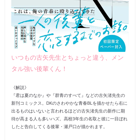
いつもの古矢先生とちょっと違う、メン
タル強い後輩くん！
《解説》
『君は夏のなか』や『群青のすべて』などの古矢渚先生の
新刊コミックス。DKのさわやかな青春BLを描かせたら右に
出るものはいないと言われるほどの古矢渚先生の新作に期
待が高まる人も多いハズ。高校3年生の名取と彼に一目ぼれ
したと告白してくる後輩・瀬戸口が描かれます。