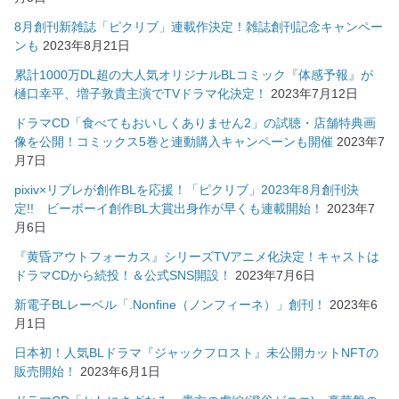
8月創刊新雑誌「ピクリブ」連載作決定！雑誌創刊記念キャンペー
ンも
2023年8月21日
累計1000万DL超の大人気オリジナルBLコミック『体感予報』が
樋口幸平、増子敦貴主演でTVドラマ化決定！
2023年7月12日
ドラマCD「食べてもおいしくありません2」の試聴・店舗特典画
像を公開！コミックス5巻と連動購入キャンペーンも開催
2023年7
月7日
pixiv×リブレが創作BLを応援！「ピクリブ」2023年8月創刊決
定!! ビーボーイ創作BL大賞出身作が早くも連載開始！
2023年7
月6日
『黄昏アウトフォーカス』シリーズTVアニメ化決定！キャストは
ドラマCDから続投！＆公式SNS開設！
2023年7月6日
新電子BLレーベル「.Nonfine（ノンフィーネ）」創刊！
2023年6
月1日
日本初！人気BLドラマ『ジャックフロスト』未公開カットNFTの
販売開始！
2023年6月1日