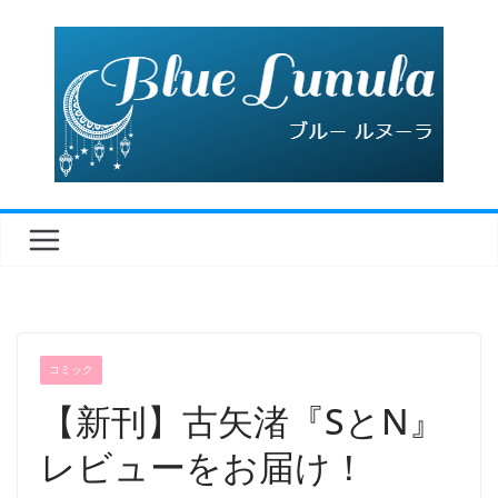
コ
ン
テ
ン
ツ
へ
ス
キ
ッ
プ
コミック
【新刊】古矢渚『SとN』
レビューをお届け！