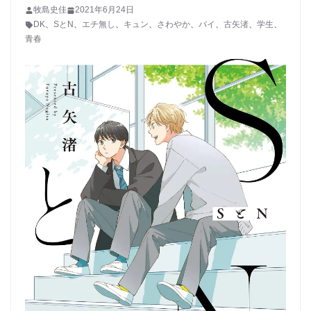
牧島史佳
2021年6月24日
DK
、
SとN
、
エチ無し
、
キュン
、
さわやか
、
バイ
、
古矢渚
、
学生
、
青春