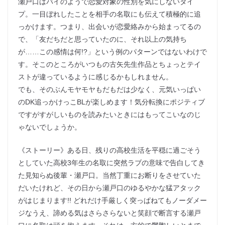
瀬戸口はバイのようで恋愛対象の性別を気にしないタイ
プ。一目ぼれしたことを相手の名取にも伝えて積極的に追
っかけます。つまり、出会いが恋愛絡みから始まってるの
で、「友だちだと思っていたのに、それ以上の気持ち
が……この感情は何!?」という例のパターンではないわけで
す。そこのところがいつもの古矢先生作品とちょっとテイ
ストが違っているように感じるかもしれません。
でも、そのぶんモヤモヤもだもだは少なく、元気いっぱい
のDK追っかけっこBLが楽しめます！気分転換にポジティブ
ですがすがしいものを読みたいときにはもってこいなのじ
ゃないでしょうか。
《ストーリー》ある日、残りの高校生活を平穏に過ごそう
としていた高校3年生の名取に突然ラブの意味で告白してき
た見知らぬ後輩・瀬戸口。当然丁重にお断りをさせていた
だいたけれど、その日から瀬戸口のゆるやかな猛アタック
がはじまります!! どれだけ手厳しく突っぱねてもノーダメー
ジなうえ、諦める気はさらさらないと笑顔で断言する瀬戸