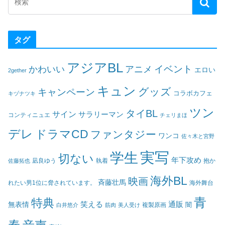
タグ
アジアBL
イベント
かわいい
アニメ
エロい
2gether
キュン
グッズ
キャンペーン
コラボカフェ
キヅナツキ
ツン
タイBL
サイン
サラリーマン
コンティニュエ
チェリまほ
デレ
ドラマCD
ファンタジー
ワンコ
佐々木と宮野
実写
学生
切ない
年下攻め
凪良ゆう
執着
佐藤拓也
抱か
海外BL
映画
斉藤壮馬
海外舞台
れたい男1位に脅されています。
青
特典
笑える
通販
無表情
闇
白井悠介
筋肉
美人受け
複製原画
春