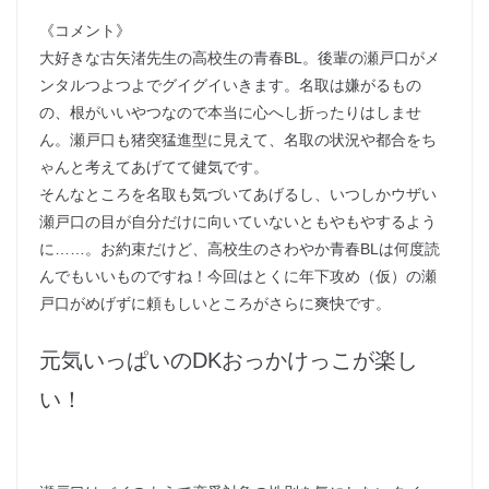
《コメント》
大好きな古矢渚先生の高校生の青春BL。後輩の瀬戸口がメ
ンタルつよつよでグイグイいきます。名取は嫌がるもの
の、根がいいやつなので本当に心へし折ったりはしませ
ん。瀬戸口も猪突猛進型に見えて、名取の状況や都合をち
ゃんと考えてあげてて健気です。
そんなところを名取も気づいてあげるし、いつしかウザい
瀬戸口の目が自分だけに向いていないともやもやするよう
に……。お約束だけど、高校生のさわやか青春BLは何度読
んでもいいものですね！今回はとくに年下攻め（仮）の瀬
戸口がめげずに頼もしいところがさらに爽快です。
元気いっぱいのDKおっかけっこが楽し
い！