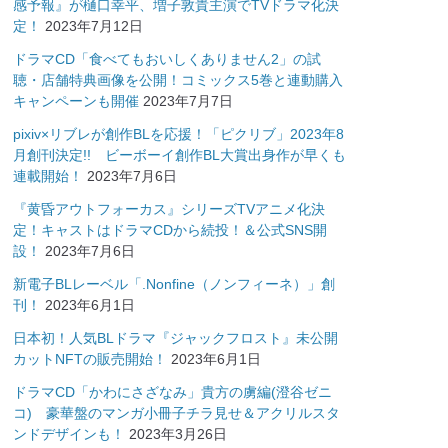
感予報』が樋口幸平、増子敦貴主演でTVドラマ化決
定！
2023年7月12日
ドラマCD「食べてもおいしくありません2」の試
聴・店舗特典画像を公開！コミックス5巻と連動購入
キャンペーンも開催
2023年7月7日
pixiv×リブレが創作BLを応援！「ピクリブ」2023年8
月創刊決定!! ビーボーイ創作BL大賞出身作が早くも
連載開始！
2023年7月6日
『黄昏アウトフォーカス』シリーズTVアニメ化決
定！キャストはドラマCDから続投！＆公式SNS開
設！
2023年7月6日
新電子BLレーベル「.Nonfine（ノンフィーネ）」創
刊！
2023年6月1日
日本初！人気BLドラマ『ジャックフロスト』未公開
カットNFTの販売開始！
2023年6月1日
ドラマCD「かわにさざなみ」貴方の虜編(澄谷ゼニ
コ) 豪華盤のマンガ小冊子チラ見せ＆アクリルスタ
ンドデザインも！
2023年3月26日