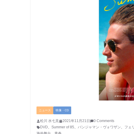
ニュース
映像・CD
松川 水七見
2021年11月21日
0 Comments
DVD
、
Summer of 85
、
バンジャマン・ヴォワザン
、
フェ
海外舞台
、
青春