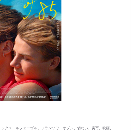
リックス・ルフェーヴル
、
フランソワ・オゾン
、
切ない
、
実写
、
映画
、