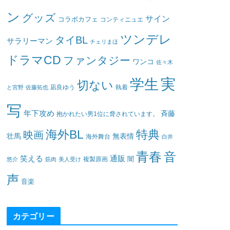
ン
グッズ
サイン
コラボカフェ
コンティニュエ
ツンデレ
タイBL
サラリーマン
チェリまほ
ドラマCD
ファンタジー
ワンコ
佐々木
実
学生
切ない
凪良ゆう
執着
と宮野
佐藤拓也
写
年下攻め
斉藤
抱かれたい男1位に脅されています。
海外BL
特典
映画
壮馬
無表情
海外舞台
白井
青春
音
笑える
通販
闇
悠介
筋肉
美人受け
複製原画
声
音楽
カテゴリー