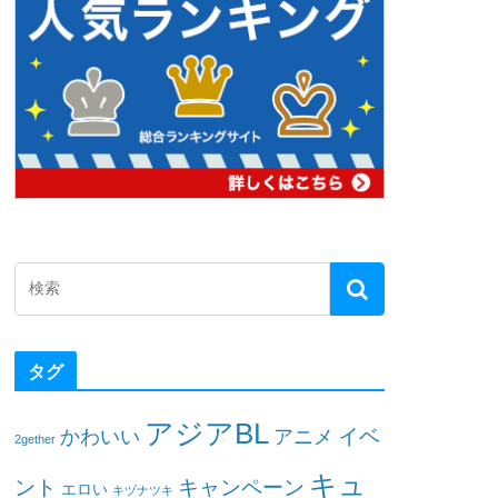
タグ
アジアBL
イベ
かわいい
アニメ
2gether
キュ
ント
キャンペーン
エロい
キヅナツキ