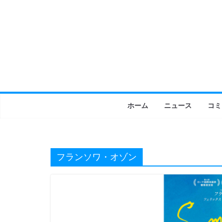
コ
ン
テ
ン
ツ
へ
ス
キ
ホーム
ニュース
コミ
ッ
プ
フランソワ・オゾン