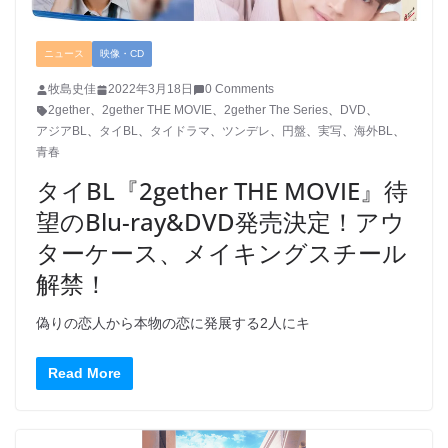
ニュース
映像・CD
牧島史佳
2022年3月18日
0 Comments
2gether
、
2gether THE MOVIE
、
2gether The Series
、
DVD
、
アジアBL
、
タイBL
、
タイドラマ
、
ツンデレ
、
円盤
、
実写
、
海外BL
、
青春
タイBL『2gether THE MOVIE』待
望のBlu-ray&DVD発売決定！アウ
ターケース、メイキングスチール
解禁！
偽りの恋人から本物の恋に発展する2人にキ
Read More