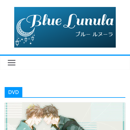
コ
ン
テ
ン
ツ
へ
ス
キ
ッ
プ
DVD