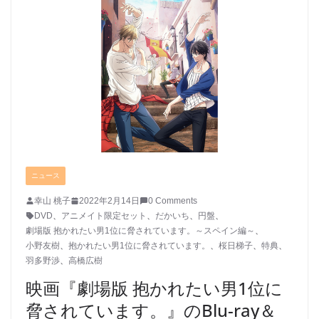
ニュース
幸山 桃子
2022年2月14日
0 Comments
DVD
、
アニメイト限定セット
、
だかいち
、
円盤
、
劇場版 抱かれたい男1位に脅されています。～スペイン編～
、
小野友樹
、
抱かれたい男1位に脅されています。
、
桜日梯子
、
特典
、
羽多野渉
、
高橋広樹
映画『劇場版 抱かれたい男1位に
脅されています。』のBlu-ray＆