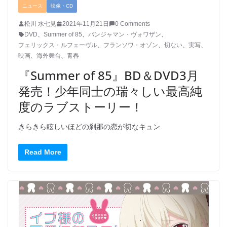
ニュース
映像・CD
松川 水七見
2021年11月21日
0 Comments
DVD
、
Summer of 85
、
バンジャマン・ヴォワザン
、
フェリックス・ルフェーヴル
、
フランソワ・オゾン
、
切ない
、
実写
、
映画
、
海外舞台
、
青春
『Summer of 85』BD＆DVD3月
発売！少年同士の瑞々しい最高純
度のラブストーリー！
きらきら眩しいほどの刹那の恋が切なキュン
Read More