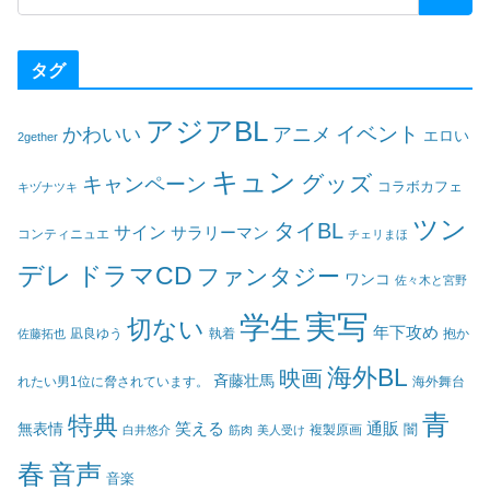
タグ
アジアBL
イベント
かわいい
アニメ
エロい
2gether
キュン
グッズ
キャンペーン
コラボカフェ
キヅナツキ
ツン
タイBL
サイン
サラリーマン
コンティニュエ
チェリまほ
デレ
ドラマCD
ファンタジー
ワンコ
佐々木と宮野
実写
学生
切ない
年下攻め
凪良ゆう
執着
佐藤拓也
抱か
海外BL
映画
斉藤壮馬
海外舞台
れたい男1位に脅されています。
青
特典
笑える
通販
無表情
闇
白井悠介
筋肉
美人受け
複製原画
春
音声
音楽