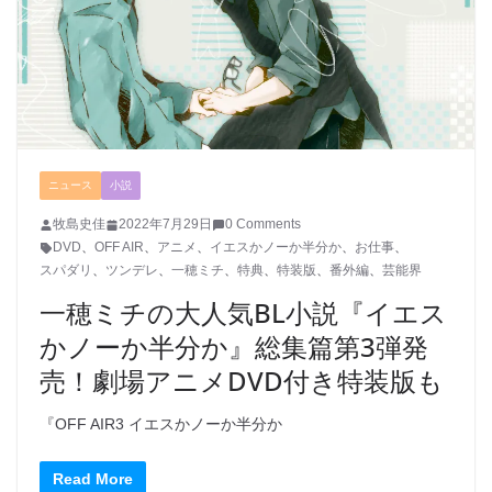
ニュース
小説
牧島史佳
2022年7月29日
0 Comments
DVD
、
OFF AIR
、
アニメ
、
イエスかノーか半分か
、
お仕事
、
スパダリ
、
ツンデレ
、
一穂ミチ
、
特典
、
特装版
、
番外編
、
芸能界
一穂ミチの大人気BL小説『イエス
かノーか半分か』総集篇第3弾発
売！劇場アニメDVD付き特装版も
『OFF AIR3 イエスかノーか半分か
Read More