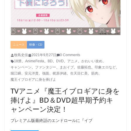
ニュース
映像・CD
牧島史佳
2021年9月27日
0 Comments
18禁
、
AnimeFesta
、
BD
、
DVD
、
アニメ
、
かわいい攻め
、
キャンペーン
、
ファンタジー
、
まおイブ
、
佐藤拓也
、
印象エロなど
、
堀江瞬
、
安元洋貴
、
強面
、
梶原伊緒
、
生天目仁美
、
筋肉
、
魔王イブロギアに身を捧げよ
TVアニメ『魔王イブロギアに身を
捧げよ』BD＆DVD超早期予約キ
ャンペーン決定！
プレミアム版最終話のエンドロールに『イブ