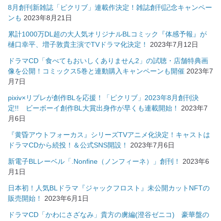
8月創刊新雑誌「ピクリブ」連載作決定！雑誌創刊記念キャンペー
ンも
2023年8月21日
累計1000万DL超の大人気オリジナルBLコミック『体感予報』が
樋口幸平、増子敦貴主演でTVドラマ化決定！
2023年7月12日
ドラマCD「食べてもおいしくありません2」の試聴・店舗特典画
像を公開！コミックス5巻と連動購入キャンペーンも開催
2023年7
月7日
pixiv×リブレが創作BLを応援！「ピクリブ」2023年8月創刊決
定!! ビーボーイ創作BL大賞出身作が早くも連載開始！
2023年7
月6日
『黄昏アウトフォーカス』シリーズTVアニメ化決定！キャストは
ドラマCDから続投！＆公式SNS開設！
2023年7月6日
新電子BLレーベル「.Nonfine（ノンフィーネ）」創刊！
2023年6
月1日
日本初！人気BLドラマ『ジャックフロスト』未公開カットNFTの
販売開始！
2023年6月1日
ドラマCD「かわにさざなみ」貴方の虜編(澄谷ゼニコ) 豪華盤の