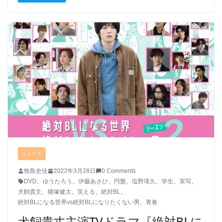
ニュース
牧島史佳
2022年3月28日
0 Comments
DVD
、
ゆうたろう
、
伊藤あさひ
、
円盤
、
塩野瑛久
、
学生
、
実写
、
犬飼貴丈
、
猪塚健太
、
笑える
、
絶対BL
、
絶対BLになる世界vs絶対BLになりたくない男
、
青春
犬飼貴丈主演TVドラマ『絶対BLに