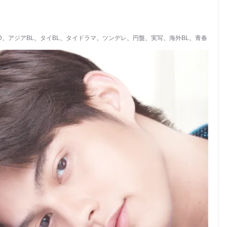
D
、
アジアBL
、
タイBL
、
タイドラマ
、
ツンデレ
、
円盤
、
実写
、
海外BL
、
青春