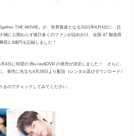
her THE MOVIE』が、世界最速となる2021年6⽉4⽇に、⽇
ナ禍にも関わらず連⽇多くのファンが詰めかけ、全国 47 都道府
、興収1.3億円を記録しました！
4⽇に待望の Blu-ray&DVD の発売が決定しました！ さらに、
ために、発売に先⽴ち4⽉28⽇より配信（レンタル及びダウンロード）
れるのでチェックしてみてください。