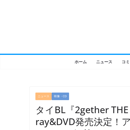
コ
ン
テ
ン
ツ
へ
ス
キ
ホーム
ニュース
コミ
ッ
プ
ニュース
映像・CD
タイBL『2gether TH
ray&DVD発売決定