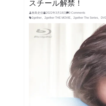
スチール解禁！
牧島史佳
2022年3月18日
0 Comments
2gether
、
2gether THE MOVIE
、
2gether The Series
、
DV