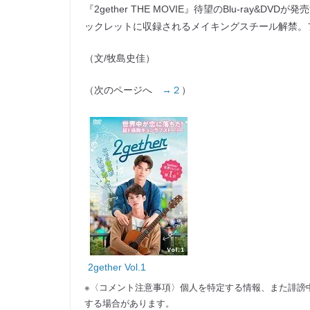
『2gether THE MOVIE』待望のBlu-ray&
ックレットに収録されるメイキングスチール解禁。
（文/牧島史佳）
（次のページへ
→２
）
2gether Vol.1
※〈コメント注意事項〉個人を特定する情報、また誹謗
する場合があります。