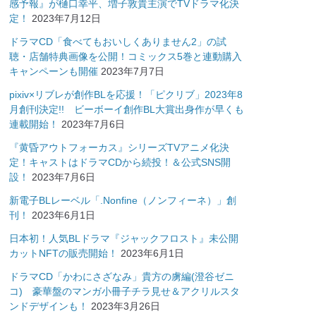
感予報』が樋口幸平、増子敦貴主演でTVドラマ化決
定！
2023年7月12日
ドラマCD「食べてもおいしくありません2」の試
聴・店舗特典画像を公開！コミックス5巻と連動購入
キャンペーンも開催
2023年7月7日
pixiv×リブレが創作BLを応援！「ピクリブ」2023年8
月創刊決定!! ビーボーイ創作BL大賞出身作が早くも
連載開始！
2023年7月6日
『黄昏アウトフォーカス』シリーズTVアニメ化決
定！キャストはドラマCDから続投！＆公式SNS開
設！
2023年7月6日
新電子BLレーベル「.Nonfine（ノンフィーネ）」創
刊！
2023年6月1日
日本初！人気BLドラマ『ジャックフロスト』未公開
カットNFTの販売開始！
2023年6月1日
ドラマCD「かわにさざなみ」貴方の虜編(澄谷ゼニ
コ) 豪華盤のマンガ小冊子チラ見せ＆アクリルスタ
ンドデザインも！
2023年3月26日