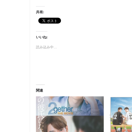
共有:
いいね:
読み込み中…
関連