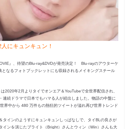
2人にキュンキュン！
OVIE』、待望のBlu-ray&DVDが発売決定！ Blu-rayのアウターケ
 の特典となるフォトブックレットにも収録されるメイキングスチール
リーズ）は2020年2⽉よりタイでオンエア＆YouTubeで全世界配信され、
・連続ドラマで⽇本でもハマる人が続出しました。物語の中盤に
には世界中から 480 万件もの熱狂的ツイートが溢れ再び世界トレンド
＆タインのようすにキュンキュンしっぱなしで、タイBLの良さが
ンを演じたブライト（Bright）さんとウィン（Win）さんも大