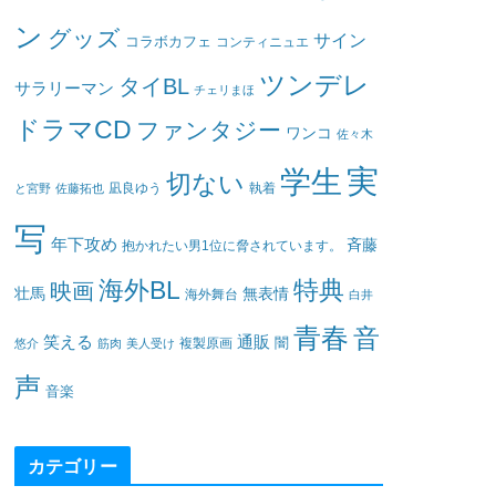
ン
グッズ
サイン
コラボカフェ
コンティニュエ
ツンデレ
タイBL
サラリーマン
チェリまほ
ドラマCD
ファンタジー
ワンコ
佐々木
実
学生
切ない
凪良ゆう
執着
と宮野
佐藤拓也
写
年下攻め
斉藤
抱かれたい男1位に脅されています。
海外BL
特典
映画
壮馬
無表情
海外舞台
白井
青春
音
笑える
通販
闇
悠介
筋肉
美人受け
複製原画
声
音楽
カテゴリー