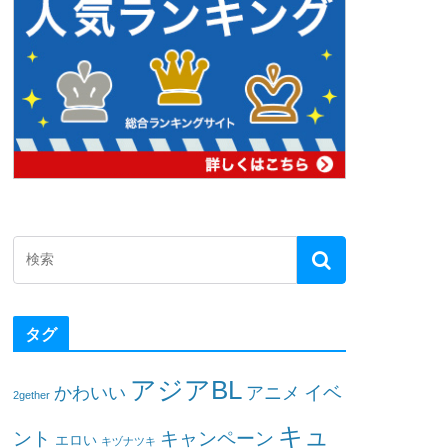
タグ
アジアBL
イベ
かわいい
アニメ
2gether
キュ
ント
キャンペーン
エロい
キヅナツキ