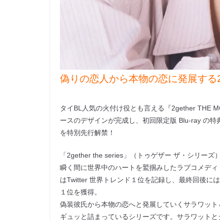
偽りの恋人から本物の恋に発展する
タイBL人気の火付け役とも言える『2gether THE M
ースのデザインが完成し、初回限定版 Blu-ray
を特別先⾏解禁！
「2gether the series」（トゥゲザー ザ・シ
瞬く間に世界中のハートを鷲掴みしたラブコメディ
はTwitter 世界トレンド１位を記録し、最終回後
１位を獲得。
偽装彼氏から本物の恋へと発展していくサラワット
ギュッと詰まっているシリーズです。サラワットとタイ