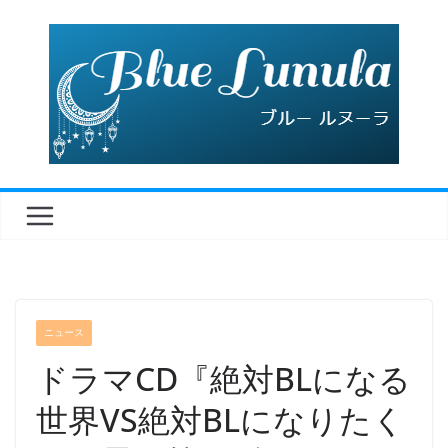
コ
ン
テ
ン
ツ
へ
ス
キ
ッ
プ
ニュース
ドラマCD『絶対BLになる
世界VS絶対BLになりたく