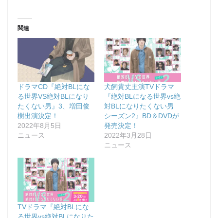
関連
ドラマCD『絶対BLにな
犬飼貴丈主演TVドラマ
る世界VS絶対BLになり
『絶対BLになる世界vs絶
たくない男』3、増田俊
対BLになりたくない男
樹出演決定！
シーズン2』BD＆DVDが
2022年8月5日
発売決定！
ニュース
2022年3月28日
ニュース
TVドラマ『絶対BLにな
る世界vs絶対BLになりた