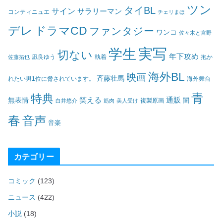
ツン
タイBL
サイン
サラリーマン
コンティニュエ
チェリまほ
デレ
ドラマCD
ファンタジー
ワンコ
佐々木と宮野
実写
学生
切ない
年下攻め
凪良ゆう
執着
佐藤拓也
抱か
海外BL
映画
斉藤壮馬
海外舞台
れたい男1位に脅されています。
青
特典
笑える
通販
無表情
闇
白井悠介
筋肉
美人受け
複製原画
春
音声
音楽
カテゴリー
コミック
(123)
ニュース
(422)
小説
(18)