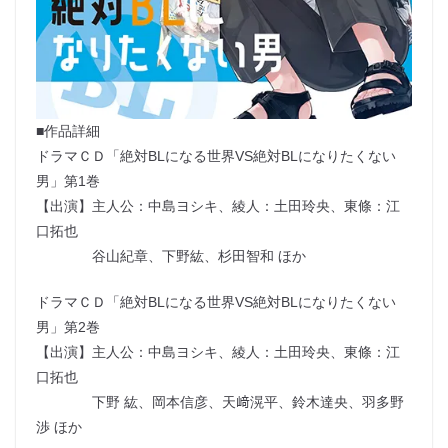
■作品詳細
ドラマＣＤ「絶対BLになる世界VS絶対BLになりたくない
男」第1巻
【出演】主人公：中島ヨシキ、綾人：土田玲央、東條：江
口拓也
谷山紀章、下野紘、杉田智和 ほか
ドラマＣＤ「絶対BLになる世界VS絶対BLになりたくない
男」第2巻
【出演】主人公：中島ヨシキ、綾人：土田玲央、東條：江
口拓也
下野 紘、岡本信彦、天﨑滉平、鈴木達央、羽多野
渉 ほか