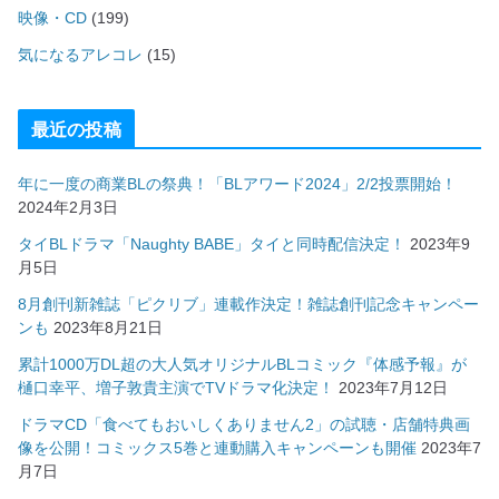
映像・CD
(199)
気になるアレコレ
(15)
最近の投稿
年に一度の商業BLの祭典！「BLアワード2024」2/2投票開始！
2024年2月3日
タイBLドラマ「Naughty BABE」タイと同時配信決定！
2023年9
月5日
8月創刊新雑誌「ピクリブ」連載作決定！雑誌創刊記念キャンペー
ンも
2023年8月21日
累計1000万DL超の大人気オリジナルBLコミック『体感予報』が
樋口幸平、増子敦貴主演でTVドラマ化決定！
2023年7月12日
ドラマCD「食べてもおいしくありません2」の試聴・店舗特典画
像を公開！コミックス5巻と連動購入キャンペーンも開催
2023年7
月7日