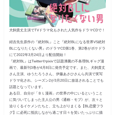
犬飼貴丈主演でTVドラマ化もされた人気作をドラマCDで！
紺吉先生原作の『絶対BL』こと『絶対BLになる世界VS絶対
BLになりたくない男』のドラマCD第1巻、第2巻がポケドラ
にて2022年3月24日より配信開始！
『絶対BL』はTwitterやpixivで話題沸騰の不条理BLギャグ漫
画で、最新刊3巻が4月8日に発売予定です。また、犬飼貴丈
さん主演、ゆうたろうさん、伊藤あさひさんら共演で実写
ドラマ化され、シーズン2が3月20日に放送されることでも
話題となっています。
ある日、自分が「ＢＬ漫画」の世界の中にいるということ
に気づいてしまった主人公の男《通称・モブ》が、次々と
迫りくるイケメンたちと、立ち上がりまくる【BL恋愛フラ
グ】に必死に抵抗しながら過ごす日々を笑いたっぷりに描