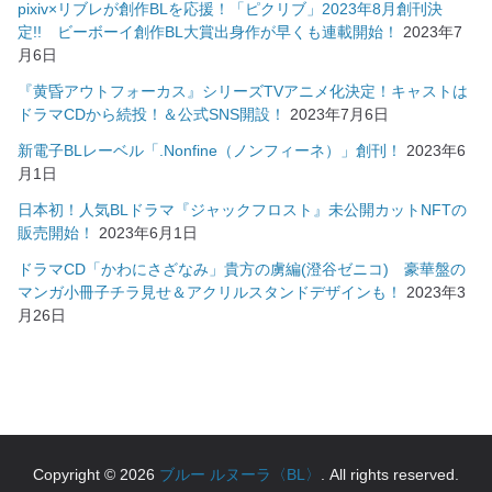
pixiv×リブレが創作BLを応援！「ピクリブ」2023年8月創刊決
定!! ビーボーイ創作BL大賞出身作が早くも連載開始！
2023年7
月6日
『黄昏アウトフォーカス』シリーズTVアニメ化決定！キャストは
ドラマCDから続投！＆公式SNS開設！
2023年7月6日
新電子BLレーベル「.Nonfine（ノンフィーネ）」創刊！
2023年6
月1日
日本初！人気BLドラマ『ジャックフロスト』未公開カットNFTの
販売開始！
2023年6月1日
ドラマCD「かわにさざなみ」貴方の虜編(澄谷ゼニコ) 豪華盤の
マンガ小冊子チラ見せ＆アクリルスタンドデザインも！
2023年3
月26日
Copyright © 2026
ブルー ルヌーラ〈BL〉
. All rights reserved.