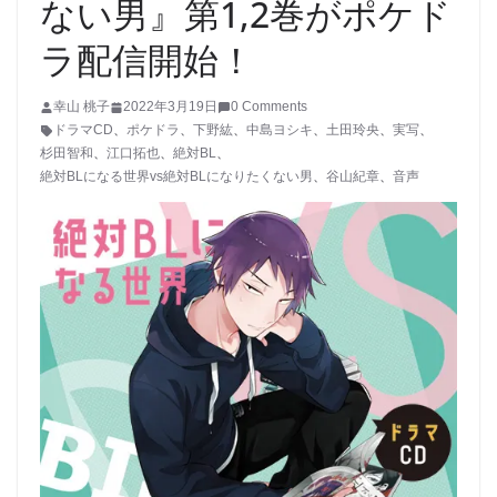
ない男』第1,2巻がポケド
ラ配信開始！
幸山 桃子
2022年3月19日
0 Comments
ドラマCD
、
ポケドラ
、
下野紘
、
中島ヨシキ
、
土田玲央
、
実写
、
杉田智和
、
江口拓也
、
絶対BL
、
絶対BLになる世界vs絶対BLになりたくない男
、
谷山紀章
、
音声