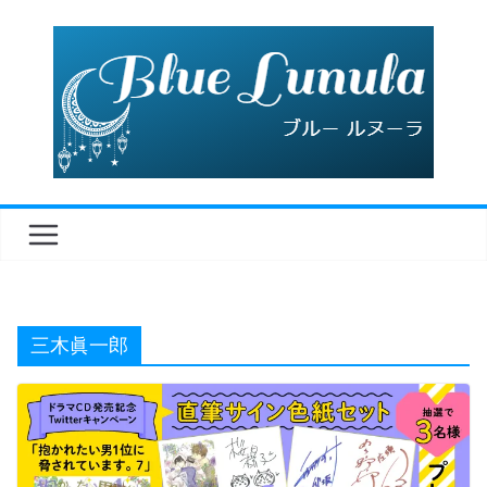
コ
ン
テ
ン
ツ
へ
ス
キ
ッ
プ
三木眞一郎