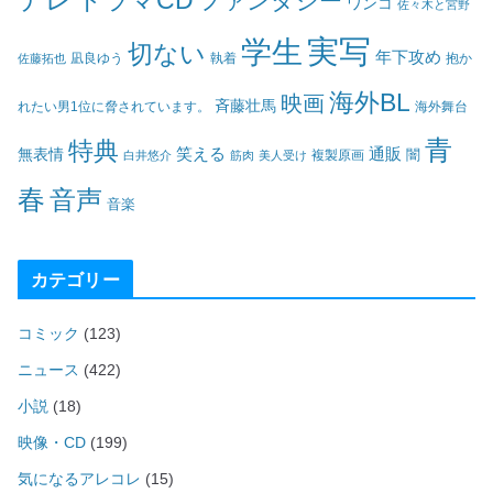
デレ
ドラマCD
ファンタジー
ワンコ
佐々木と宮野
実写
学生
切ない
年下攻め
凪良ゆう
執着
佐藤拓也
抱か
海外BL
映画
斉藤壮馬
海外舞台
れたい男1位に脅されています。
青
特典
笑える
通販
無表情
闇
白井悠介
筋肉
美人受け
複製原画
春
音声
音楽
カテゴリー
コミック
(123)
ニュース
(422)
小説
(18)
映像・CD
(199)
気になるアレコレ
(15)