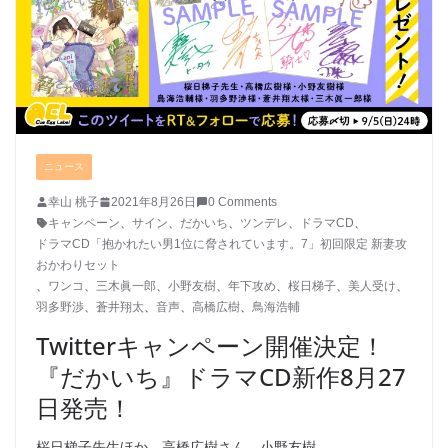
ニュース
幸山 桃子
2021年8月26日
0 Comments
キャンペーン
、
サイン
、
だかいち
、
ツンデレ
、
ドラマCD
、
ドラマCD「抱かれたい男1位に脅されています。7」初回限定 新妻攻
おかわりセット
、
ワンコ
、
三木眞一郎
、
小野友樹
、
年下攻め
、
桜日梯子
、
美人受け
、
羽多野渉
、
蒼井翔太
、
音声
、
高橋広樹
、
鳥海浩輔
Twitterキャンペーン開催決定！
『だかいち』ドラマCD新作8月27
日発売！
桜日梯子先生ほか、高橋広樹さん、小野友樹