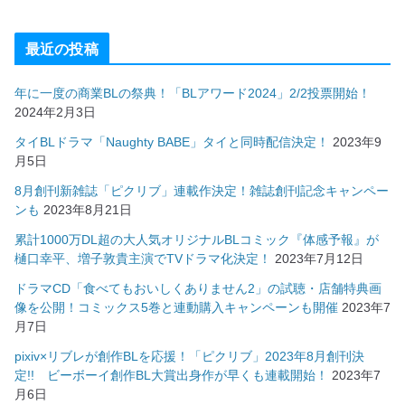
最近の投稿
年に一度の商業BLの祭典！「BLアワード2024」2/2投票開始！
2024年2月3日
タイBLドラマ「Naughty BABE」タイと同時配信決定！
2023年9
月5日
8月創刊新雑誌「ピクリブ」連載作決定！雑誌創刊記念キャンペー
ンも
2023年8月21日
累計1000万DL超の大人気オリジナルBLコミック『体感予報』が
樋口幸平、増子敦貴主演でTVドラマ化決定！
2023年7月12日
ドラマCD「食べてもおいしくありません2」の試聴・店舗特典画
像を公開！コミックス5巻と連動購入キャンペーンも開催
2023年7
月7日
pixiv×リブレが創作BLを応援！「ピクリブ」2023年8月創刊決
定!! ビーボーイ創作BL大賞出身作が早くも連載開始！
2023年7
月6日