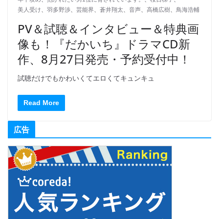
美人受け
、
羽多野渉
、
芸能界
、
蒼井翔太
、
音声
、
高橋広樹
、
鳥海浩輔
PV＆試聴＆インタビュー＆特典画
像も！『だかいち』ドラマCD新
作、8月27日発売・予約受付中！
試聴だけでもかわいくてエロくてキュンキュ
Read More
広告