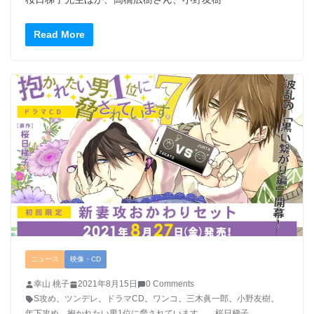
Read More
ニュース
映像・CD
幸山 桃子
2021年8月15日
0 Comments
S攻め
、
ツンデレ
、
ドラマCD
、
ワンコ
、
三木眞一郎
、
小野友樹
、
年下攻め
、
抱かれたい男1位に脅されています。
、
桜日梯子
、