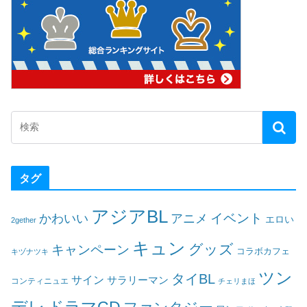
タグ
アジアBL
イベント
かわいい
アニメ
エロい
2gether
キュン
グッズ
キャンペーン
コラボカフェ
キヅナツキ
ツン
タイBL
サイン
サラリーマン
コンティニュエ
チェリまほ