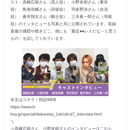
スト・高橋広樹さん（高人役）、小野友樹さん（東谷
役）、鳥海浩輔さん（卯坂役）、羽多野渉さん（在須
役）、蒼井翔太さん（騎士役）、三木眞一郎さん（羽柴
役）のインタビューも写真と共に公開されています。収録
直後の感想や聴きどこ、他にも「最近●●レスだな～と思う
もの」を話してくれています。
全文はコチラ！特設WEB
https://www.b-
boy.jp/special/dakaretai_1st/cd/cd7_interview.html
＼
⇒高橋広樹さん、小野友樹さんのインタビューはこちら