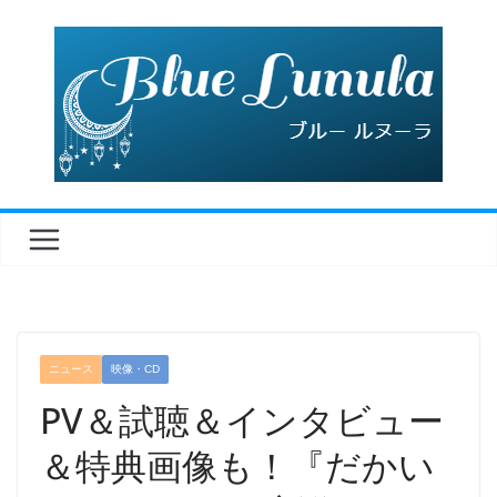
コ
ン
テ
ン
ツ
へ
ス
キ
ッ
プ
ニュース
映像・CD
PV＆試聴＆インタビュー
＆特典画像も！『だかい