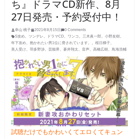
ち』ドラマCD新作、8月
27日発売・予約受付中！
幸山 桃子
2021年8月15日
0 Comments
S攻め
、
ツンデレ
、
ドラマCD
、
ワンコ
、
三木眞一郎
、
小野友樹
、
年下攻め
、
抱かれたい男1位に脅されています。
、
桜日梯子
、
美人受け
、
羽多野渉
、
芸能界
、
蒼井翔太
、
音声
、
高橋広樹
、
鳥海浩輔
試聴だけでもかわいくてエロくてキュン