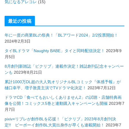
気になるアレコレ
(15)
最近の投稿
年に一度の商業BLの祭典！「BLアワード2024」2/2投票開始！
2024年2月3日
タイBLドラマ「Naughty BABE」タイと同時配信決定！
2023年9
月5日
8月創刊新雑誌「ピクリブ」連載作決定！雑誌創刊記念キャンペー
ンも
2023年8月21日
累計1000万DL超の大人気オリジナルBLコミック『体感予報』が
樋口幸平、増子敦貴主演でTVドラマ化決定！
2023年7月12日
ドラマCD「食べてもおいしくありません2」の試聴・店舗特典画
像を公開！コミックス5巻と連動購入キャンペーンも開催
2023年7
月7日
pixiv×リブレが創作BLを応援！「ピクリブ」2023年8月創刊決
定!! ビーボーイ創作BL大賞出身作が早くも連載開始！
2023年7