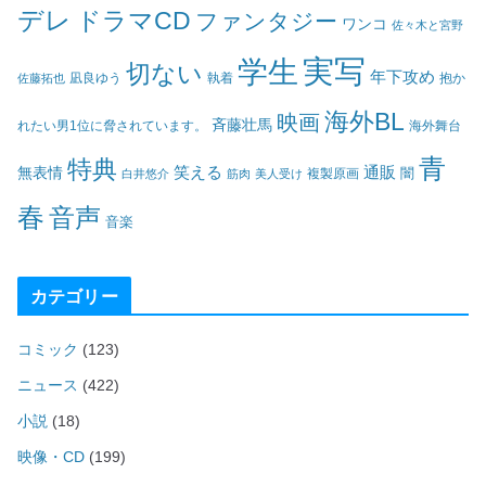
デレ
ドラマCD
ファンタジー
ワンコ
佐々木と宮野
実写
学生
切ない
年下攻め
凪良ゆう
執着
佐藤拓也
抱か
海外BL
映画
斉藤壮馬
海外舞台
れたい男1位に脅されています。
青
特典
笑える
通販
無表情
闇
白井悠介
筋肉
美人受け
複製原画
春
音声
音楽
カテゴリー
コミック
(123)
ニュース
(422)
小説
(18)
映像・CD
(199)