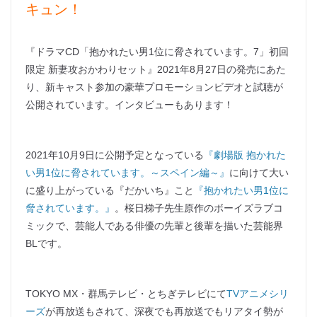
キュン！
『ドラマCD「抱かれたい男1位に脅されています。7」初回
限定 新妻攻おかわりセット』2021年8月27日の発売にあた
り、新キャスト参加の豪華プロモーションビデオと試聴が
公開されています。インタビューもあります！
2021年10月9日に公開予定となっている
『劇場版 抱かれた
い男1位に脅されています。～スペイン編～』
に向けて大い
に盛り上がっている『だかいち』こと
『抱かれたい男1位に
脅されています。』
。桜日梯子先生原作のボーイズラブコ
ミックで、芸能人である俳優の先輩と後輩を描いた芸能界
BLです。
TOKYO MX・群馬テレビ・とちぎテレビにて
TVアニメシリ
ーズ
が再放送もされて、深夜でも再放送でもリアタイ勢が