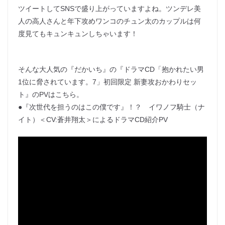
ツイートしてSNSで盛り上がっていますよね。ツンデレ美
人の高人さんと年下攻めワンコのチュン太のカップルは何
度見てもキュンキュンしちゃいます！
そんな大人気の『だかいち』の『ドラマCD「抱かれたい男
1位に脅されています。7」初回限定 新妻攻おかわりセッ
ト』のPVはこちら。
●『次世代を担うのはこの僕です』！？ イワノフ騎士（ナ
イト）＜CV:蒼井翔太＞によるドラマCD紹介PV