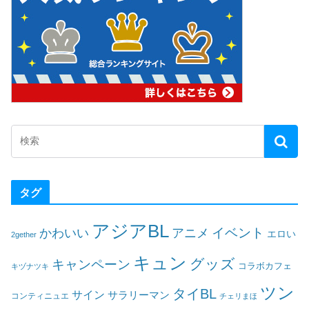
タグ
アジアBL
イベント
かわいい
アニメ
エロい
2gether
キュン
グッズ
キャンペーン
コラボカフェ
キヅナツキ
ツン
タイBL
サイン
サラリーマン
コンティニュエ
チェリまほ