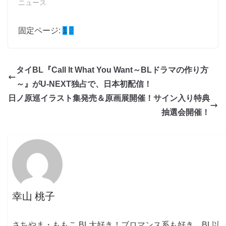
ニュース
固定ページ:
1
2
タイBL『Call It What You Want～BLドラマの作り方
～』がU-NEXT独占で、日本初配信！
日ノ原巡イラスト集発売＆原画展開催！サイン入り特典
抽選会開催！
幸山 桃子
さちやま・ももこ BL大好き！ブロマンス系も好き。BL以