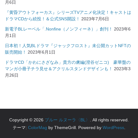
月6日
『黄昏アウトフォーカス』シリーズTVアニメ化決定！キャストは
ドラマCDから続投！＆公式SNS開設！
2023年7月6日
新電子BLレーベル「.Nonfine（ノンフィーネ）」創刊！
2023年6
月1日
日本初！人気BLドラマ『ジャックフロスト』未公開カットNFTの
販売開始！
2023年6月1日
ドラマCD「かわにさざなみ」貴方の虜編(澄谷ゼニコ) 豪華盤の
マンガ小冊子チラ見せ＆アクリルスタンドデザインも！
2023年3
月26日
Copyright © 2026
ブルー ルヌーラ〈BL〉
. All rights reserved.
テーマ:
ColorMag
by ThemeGrill. Powered by
WordPress
.