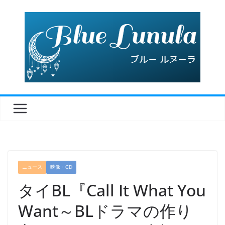
コ
ン
テ
ン
ツ
へ
ス
キ
ッ
プ
ニュース
映像・CD
タイBL『Call It What You
Want～BLドラマの作り