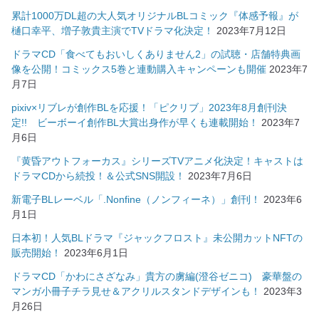
累計1000万DL超の大人気オリジナルBLコミック『体感予報』が
樋口幸平、増子敦貴主演でTVドラマ化決定！
2023年7月12日
ドラマCD「食べてもおいしくありません2」の試聴・店舗特典画
像を公開！コミックス5巻と連動購入キャンペーンも開催
2023年7
月7日
pixiv×リブレが創作BLを応援！「ピクリブ」2023年8月創刊決
定!! ビーボーイ創作BL大賞出身作が早くも連載開始！
2023年7
月6日
『黄昏アウトフォーカス』シリーズTVアニメ化決定！キャストは
ドラマCDから続投！＆公式SNS開設！
2023年7月6日
新電子BLレーベル「.Nonfine（ノンフィーネ）」創刊！
2023年6
月1日
日本初！人気BLドラマ『ジャックフロスト』未公開カットNFTの
販売開始！
2023年6月1日
ドラマCD「かわにさざなみ」貴方の虜編(澄谷ゼニコ) 豪華盤の
マンガ小冊子チラ見せ＆アクリルスタンドデザインも！
2023年3
月26日