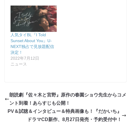
人気タイBL『I Told
Sunset About You』U-
NEXT独占で見放題配信
決定！
2022年7月12日
ニュース
朗読劇『佐々木と宮野』原作の春園ショウ先生からコメ
ント到着！あらすじも公開！
PV＆試聴＆インタビュー＆特典画像も！『だかいち』
ドラマCD新作、8月27日発売・予約受付中！