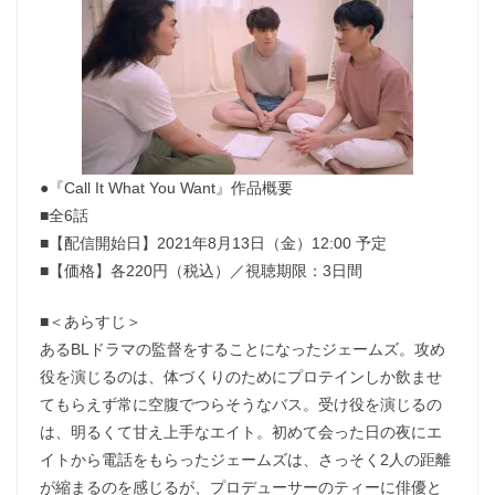
●『Call It What You Want』作品概要
■全6話
■【配信開始日】2021年8月13日（金）12:00 予定
■【価格】各220円（税込）／視聴期限：3日間
■＜あらすじ＞
あるBLドラマの監督をすることになったジェームズ。攻め
役を演じるのは、体づくりのためにプロテインしか飲ませ
てもらえず常に空腹でつらそうなバス。受け役を演じるの
は、明るくて甘え上手なエイト。初めて会った日の夜にエ
イトから電話をもらったジェームズは、さっそく2人の距離
が縮まるのを感じるが、プロデューサーのティーに俳優と