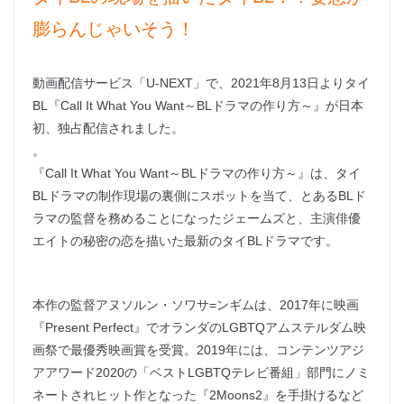
膨らんじゃいそう！
動画配信サービス「U-NEXT」で、2021年8月13日よりタイ
BL『Call It What You Want～BLドラマの作り方～』が日本
初、独占配信されました。
。
『Call It What You Want～BLドラマの作り方～』は、タイ
BLドラマの制作現場の裏側にスポットを当て、とあるBLド
ラマの監督を務めることになったジェームズと、主演俳優
エイトの秘密の恋を描いた最新のタイBLドラマです。
本作の監督アヌソルン・ソワサ=ンギムは、2017年に映画
『Present Perfect』でオランダのLGBTQアムステルダム映
画祭で最優秀映画賞を受賞。2019年には、コンテンツアジ
アアワード2020の「ベストLGBTQテレビ番組」部門にノミ
ネートされヒット作となった『2Moons2』を手掛けるなど