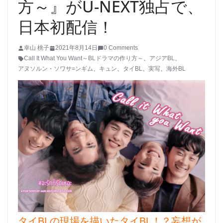
方～』がU-NEXT独占で、
日本初配信！
幸山 桃子
2021年8月14日
0 Comments
Call It What You Want～BLドラマの作り方～
、
アジアBL
、
アヌソルン・ソワサ=ンギム
、
キュン
、
タイBL
、
実写
、
海外BL
タイBLの現場を描いたタイBL！？妄想が