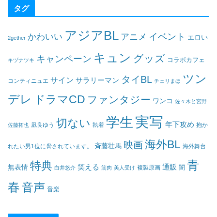
タグ
アジアBL
イベント
かわいい
アニメ
エロい
2gether
キュン
グッズ
キャンペーン
コラボカフェ
キヅナツキ
ツン
タイBL
サイン
サラリーマン
コンティニュエ
チェリまほ
デレ
ドラマCD
ファンタジー
ワンコ
佐々木と宮野
実写
学生
切ない
年下攻め
凪良ゆう
執着
佐藤拓也
抱か
海外BL
映画
斉藤壮馬
海外舞台
れたい男1位に脅されています。
青
特典
笑える
通販
無表情
闇
白井悠介
筋肉
美人受け
複製原画
春
音声
音楽