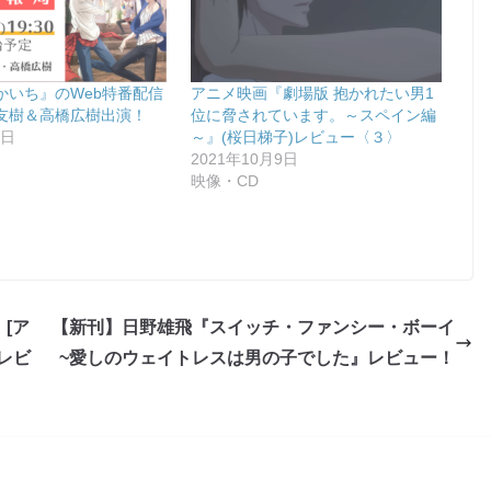
かいち』のWeb特番配信
アニメ映画『劇場版 抱かれたい男1
友樹＆高橋広樹出演！
位に脅されています。～スペイン編
8日
～』(桜日梯子)レビュー〈３〉
2021年10月9日
映像・CD
[ア
【新刊】日野雄飛『スイッチ・ファンシー・ボーイ
レビ
~愛しのウェイトレスは男の子でした』レビュー！