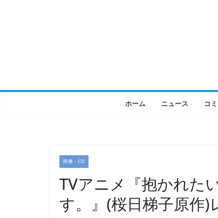
コ
ン
テ
ン
ツ
へ
ス
キ
ホーム
ニュース
コミ
ッ
プ
映像・CD
TVアニメ『抱かれた
す。』(桜日梯子原作)