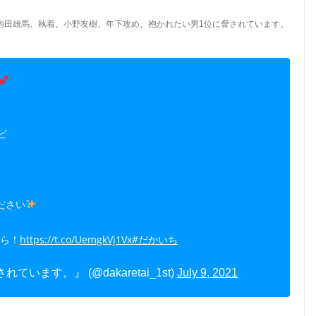
内田雄馬
、
執着
、
小野友樹
、
年下攻め
、
抱かれたい男1位に脅されています。
ビ
ださい
ちら！
https://t.co/UemgkVj1Vx
#だかいち
ます。』 (@dakaretai_1st)
July 9, 2021