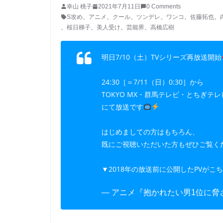
幸山 桃子
2021年7月11日
0 Comments
S攻め
、
アニメ
、
クール
、
ツンデレ
、
ワンコ
、
佐藤拓也
、
、
桜日梯子
、
美人受け
、
芸能界
、
高橋広樹
明日7/10（土）TVシリーズ再放送開始
24:30［＝7/11（日）0:30］から
TOKYO MX・群馬テレビ・とちぎテレ
にて放送です
はじめましての方はもちろん、
既にご視聴いただいた方もぜひご覧く
▼2018年の放送前に公開したPVがこ
— アニメ『抱かれたい男1位に脅されてい