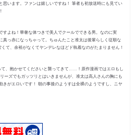
と思います。ファンは嬉しいですね！ 筆者も初放送時にも見てい
！
ですよね！華奢な体つきで美人でクールでできる男。なのに実
に真っ赤になっちゃって。ちゅんたこと准太は後輩らしく従順な
ぽくて、余裕がなくてヤンデレなほどド執着なのがたまりません！
って、抱かせてくださいと襲ってきて……！原作漫画ではエロもし
シリーズでもガッツリとはいきませんが、准太は高人さんの胸にも
動きがエロいです！ 朝の事後のようすは全裸のようですし、ニヤ