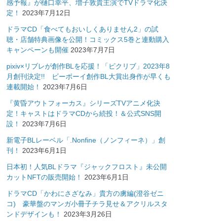
感予報』が樋口幸平、増子敦貴主演でTVドラマ化決
定！
2023年7月12日
ドラマCD「食べてもおいしくありません2」の試
聴・店舗特典画像を公開！コミックス5巻と連動購入
キャンペーンも開催
2023年7月7日
pixiv×リブレが創作BLを応援！「ピクリブ」2023年8
月創刊決定!! ビーボーイ創作BL大賞出身作が早くも
連載開始！
2023年7月6日
『黄昏アウトフォーカス』シリーズTVアニメ化決
定！キャストはドラマCDから続投！＆公式SNS開
設！
2023年7月6日
新電子BLレーベル「.Nonfine（ノンフィーネ）」創
刊！
2023年6月1日
日本初！人気BLドラマ『ジャックフロスト』未公開
カットNFTの販売開始！
2023年6月1日
ドラマCD「かわにさざなみ」貴方の虜編(澄谷ゼニ
コ) 豪華盤のマンガ小冊子チラ見せ＆アクリルスタ
ンドデザインも！
2023年3月26日