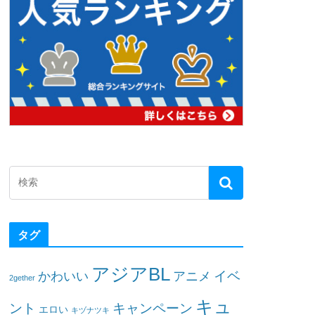
タグ
アジアBL
イベ
かわいい
アニメ
2gether
キュ
ント
キャンペーン
エロい
キヅナツキ