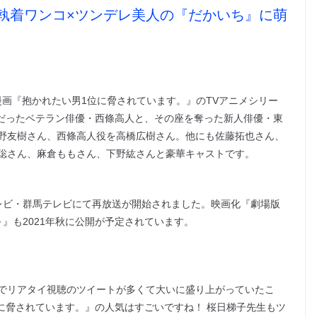
執着ワンコ×ツンデレ美人の『だかいち』に萌
L漫画『抱かれたい男1位に脅されています。』のTVアニメシリー
”だったベテラン俳優・西條高人と、その座を奪った新人俳優・東
野友樹さん、西條高人役を高橋広樹さん。他にも佐藤拓也さん、
聡さん、麻倉ももさん、下野紘さんと豪華キャストです。
とちぎテレビ・群馬テレビにて再放送が開始されました。映画化『劇場版
』も2021年秋に公開が予定されています。
erでリアタイ視聴のツイートが多くて大いに盛り上がっていたこ
に脅されています。』の人気はすごいですね！ 桜日梯子先生もツ