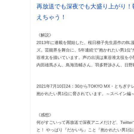
再放送でも深夜でも大盛り上がり！
えちゃう！
《解説》
2013年に連載を開始した、桜日梯子先生原作のB
ズ。芸能界を舞台に、5年連続で”抱かれたい男1位
谷准太を描いています。声の出演は東谷准太役を小
内田雄馬さん、鳥海浩輔さん、羽多野渉さん、日野
2021年7月10日24：30からTOKYO MX・
抱かれたい男1位に脅されています。～スペイン編～
《感想》
何がすごいって再放送で深夜アニメだけど、Twitt
と！ やっぱり『だかいち』こと『抱かれたい男1位