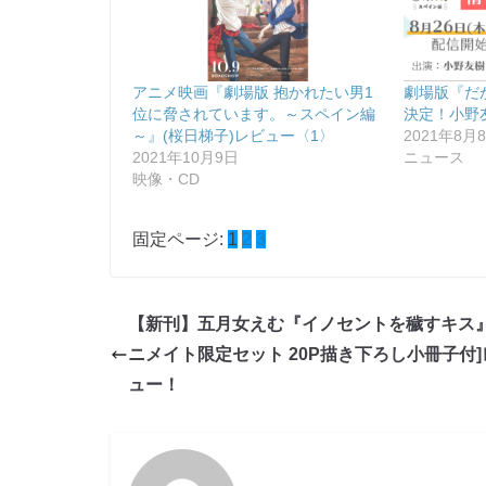
アニメ映画『劇場版 抱かれたい男1
劇場版『だ
位に脅されています。～スペイン編
決定！小野
～』(桜日梯子)レビュー〈1〉
2021年8月
2021年10月9日
ニュース
映像・CD
固定ページ:
1
2
3
【新刊】五月女えむ『イノセントを穢すキス』
ニメイト限定セット 20P描き下ろし小冊子付]
ュー！