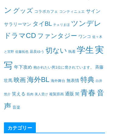
ン
グッズ
サイン
コラボカフェ
コンティニュエ
ツンデレ
タイBL
サラリーマン
チェリまほ
ドラマCD
ファンタジー
ワンコ
佐々木
実
学生
切ない
凪良ゆう
執着
と宮野
佐藤拓也
写
年下攻め
斉藤
抱かれたい男1位に脅されています。
海外BL
特典
映画
壮馬
無表情
海外舞台
白井
青春
音
笑える
通販
闇
悠介
筋肉
美人受け
複製原画
声
音楽
カテゴリー