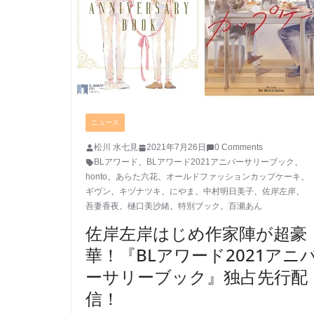
ニュース
松川 水七見
2021年7月26日
0 Comments
BLアワード
、
BLアワード2021アニバーサリーブック
、
honto
、
あらた六花
、
オールドファッションカップケーキ
、
ギヴン
、
キヅナツキ
、
にやま
、
中村明日美子
、
佐岸左岸
、
吾妻香夜
、
樋口美沙緒
、
特別ブック
、
百瀬あん
佐岸左岸はじめ作家陣が超豪
華！『BLアワード2021アニ
ーサリーブック』独占先行配
信！