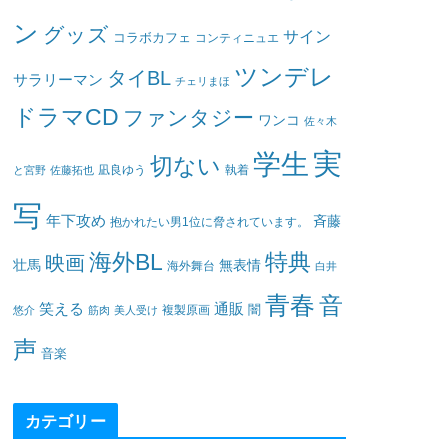
ン
グッズ
サイン
コラボカフェ
コンティニュエ
ツンデレ
タイBL
サラリーマン
チェリまほ
ドラマCD
ファンタジー
ワンコ
佐々木
実
学生
切ない
凪良ゆう
執着
と宮野
佐藤拓也
写
年下攻め
斉藤
抱かれたい男1位に脅されています。
海外BL
特典
映画
壮馬
無表情
海外舞台
白井
青春
音
笑える
通販
闇
悠介
筋肉
美人受け
複製原画
声
音楽
カテゴリー