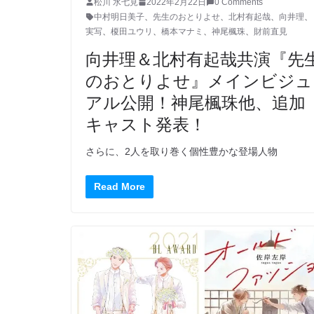
松川 水七見
2022年2月22日
0 Comments
中村明日美子
、
先生のおとりよせ
、
北村有起哉
、
向井理
、
実写
、
榎田ユウリ
、
橋本マナミ
、
神尾楓珠
、
財前直見
向井理＆北村有起哉共演『先
のおとりよせ』メインビジュ
アル公開！神尾楓珠他、追加
キャスト発表！
さらに、2人を取り巻く個性豊かな登場人物
Read More