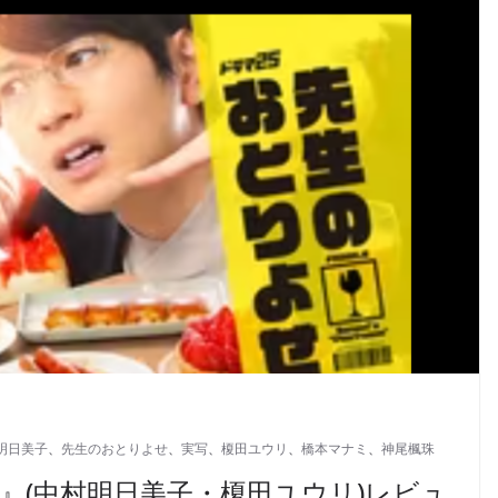
明日美子
、
先生のおとりよせ
、
実写
、
榎田ユウリ
、
橋本マナミ
、
神尾楓珠
』(中村明日美子・榎田ユウリ)レビュ