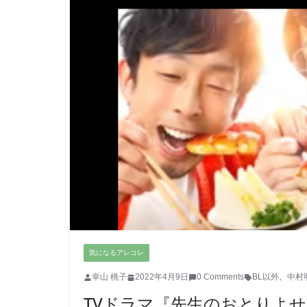
気になるアレコレ
幸山 桃子
2022年4月9日
0 Comments
BL以外
、
中村
TVドラマ『先生のおとりよせ