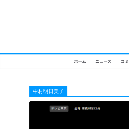
コ
ン
テ
ン
ツ
へ
ス
キ
ホーム
ニュース
コミ
ッ
プ
中村明日美子