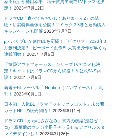
感予報』が樋口幸平、増子敦貴主演でTVドラマ化決
定！
2023年7月12日
ドラマCD「食べてもおいしくありません2」の試
聴・店舗特典画像を公開！コミックス5巻と連動購入
キャンペーンも開催
2023年7月7日
pixiv×リブレが創作BLを応援！「ピクリブ」2023年8
月創刊決定!! ビーボーイ創作BL大賞出身作が早くも
連載開始！
2023年7月6日
『黄昏アウトフォーカス』シリーズTVアニメ化決
定！キャストはドラマCDから続投！＆公式SNS開
設！
2023年7月6日
新電子BLレーベル「.Nonfine（ノンフィーネ）」創
刊！
2023年6月1日
日本初！人気BLドラマ『ジャックフロスト』未公開
カットNFTの販売開始！
2023年6月1日
ドラマCD「かわにさざなみ」貴方の虜編(澄谷ゼニ
コ) 豪華盤のマンガ小冊子チラ見せ＆アクリルスタ
ンドデザインも！
2023年3月26日