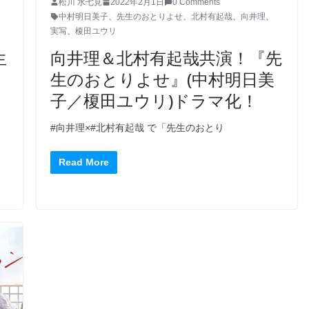
松川 水七見
2022年2月1日
0 Comments
中村明日美子
、
先生のおとりよせ
、
北村有起哉
、
向井理
、
実写
、
榎田ユウリ
生
向井理＆北村有起哉共演！『先
生のおとりよせ』(中村明日美
子／榎田ユウリ)ドラマ化！
#向井理×#北村有起哉 で「先生のおとり
Read More