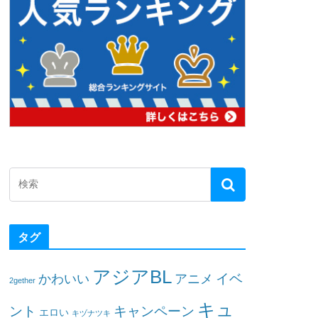
タグ
アジアBL
イベ
かわいい
アニメ
2gether
キュ
ント
キャンペーン
エロい
キヅナツキ