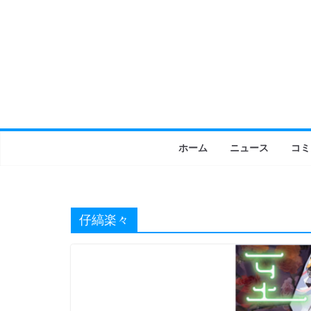
コ
ン
テ
ン
ツ
へ
ス
キ
ホーム
ニュース
コミ
ッ
プ
仔縞楽々