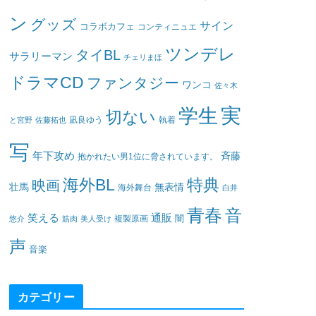
ン
グッズ
サイン
コラボカフェ
コンティニュエ
ツンデレ
タイBL
サラリーマン
チェリまほ
ドラマCD
ファンタジー
ワンコ
佐々木
実
学生
切ない
凪良ゆう
執着
と宮野
佐藤拓也
写
年下攻め
斉藤
抱かれたい男1位に脅されています。
海外BL
特典
映画
壮馬
無表情
海外舞台
白井
青春
音
笑える
通販
闇
悠介
筋肉
美人受け
複製原画
声
音楽
カテゴリー