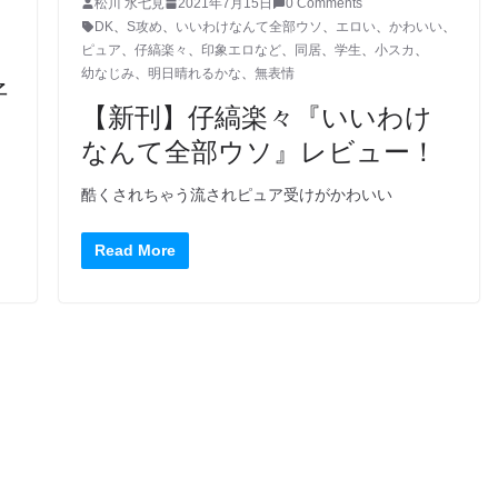
松川 水七見
2021年7月15日
0 Comments
DK
、
S攻め
、
いいわけなんて全部ウソ
、
エロい
、
かわいい
、
ピュア
、
仔縞楽々
、
印象エロなど
、
同居
、
学生
、
小スカ
、
幼なじみ
、
明日晴れるかな
、
無表情
仔
【新刊】仔縞楽々『いいわけ
なんて全部ウソ』レビュー！
酷くされちゃう流されピュア受けがかわいい
Read More