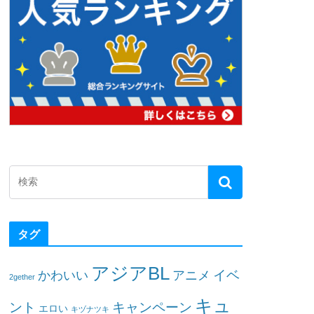
タグ
アジアBL
イベ
かわいい
アニメ
2gether
キュ
ント
キャンペーン
エロい
キヅナツキ