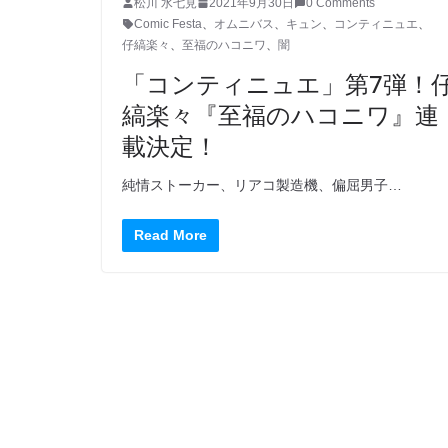
松川 水七見
2021年9月30日
0 Comments
Comic Festa
、
オムニバス
、
キュン
、
コンティニュエ
、
仔縞楽々
、
至福のハコニワ
、
闇
「コンティニュエ」第7弾！
縞楽々『至福のハコニワ』連
載決定！
純情ストーカー、リアコ製造機、偏屈男子…
Read More