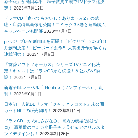
感予報』が樋口幸平、増子敦貴主演でTVドラマ化決
定！
2023年7月12日
ドラマCD「食べてもおいしくありません2」の試
聴・店舗特典画像を公開！コミックス5巻と連動購入
キャンペーンも開催
2023年7月7日
pixiv×リブレが創作BLを応援！「ピクリブ」2023年8
月創刊決定!! ビーボーイ創作BL大賞出身作が早くも
連載開始！
2023年7月6日
『黄昏アウトフォーカス』シリーズTVアニメ化決
定！キャストはドラマCDから続投！＆公式SNS開
設！
2023年7月6日
新電子BLレーベル「.Nonfine（ノンフィーネ）」創
刊！
2023年6月1日
日本初！人気BLドラマ『ジャックフロスト』未公開
カットNFTの販売開始！
2023年6月1日
ドラマCD「かわにさざなみ」貴方の虜編(澄谷ゼニ
コ) 豪華盤のマンガ小冊子チラ見せ＆アクリルスタ
ンドデザインも！
2023年3月26日