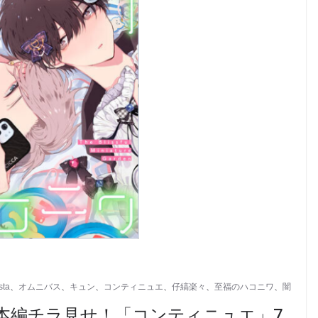
sta
、
オムニバス
、
キュン
、
コンティニュエ
、
仔縞楽々
、
至福のハコニワ
、
闇
本編チラ見せ！「コンティニュエ」7