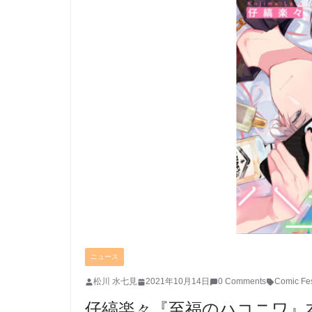
ニュース
松川 水七見
2021年10月14日
0 Comments
Comic Fe
仔縞楽々『至福のハコニワ』