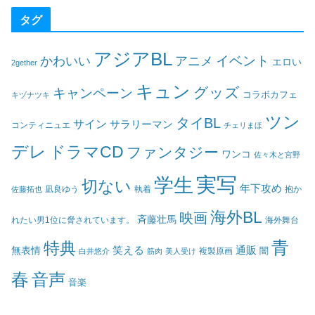
タグ
アジアBL
イベント
かわいい
アニメ
エロい
2gether
キュン
グッズ
キャンペーン
コラボカフェ
キヅナツキ
ツン
タイBL
サイン
サラリーマン
コンティニュエ
チェリまほ
デレ
ドラマCD
ファンタジー
ワンコ
佐々木と宮野
実写
学生
切ない
年下攻め
凪良ゆう
執着
佐藤拓也
抱か
海外BL
映画
斉藤壮馬
海外舞台
れたい男1位に脅されています。
青
特典
笑える
通販
無表情
闇
白井悠介
筋肉
美人受け
複製原画
春
音声
音楽