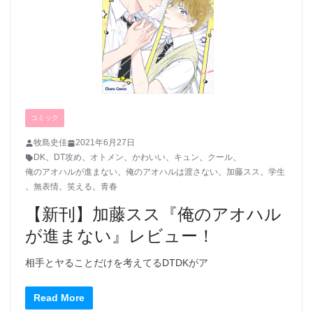
コミック
牧島史佳
2021年6月27日
DK
、
DT攻め
、
オトメン
、
かわいい
、
キュン
、
クール
、
俺のアオハルが進まない
、
俺のアオハルは渡さない
、
加藤スス
、
学生
、
無表情
、
笑える
、
青春
【新刊】加藤スス『俺のアオハル
が進まない』レビュー！
相手とヤることだけを考えてるDTDKがア
Read More