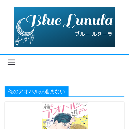
コ
ン
テ
ン
ツ
へ
ス
キ
ッ
プ
俺のアオハルが進まない