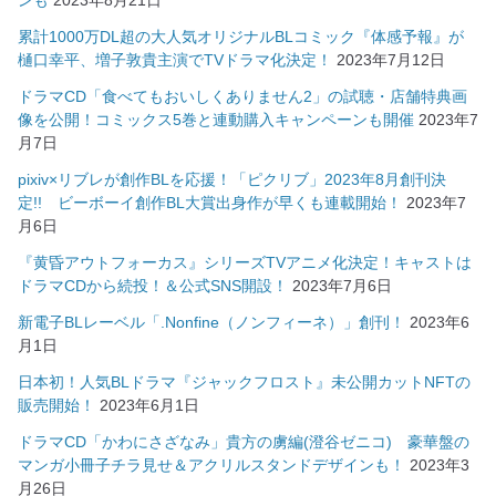
ンも
2023年8月21日
累計1000万DL超の大人気オリジナルBLコミック『体感予報』が
樋口幸平、増子敦貴主演でTVドラマ化決定！
2023年7月12日
ドラマCD「食べてもおいしくありません2」の試聴・店舗特典画
像を公開！コミックス5巻と連動購入キャンペーンも開催
2023年7
月7日
pixiv×リブレが創作BLを応援！「ピクリブ」2023年8月創刊決
定!! ビーボーイ創作BL大賞出身作が早くも連載開始！
2023年7
月6日
『黄昏アウトフォーカス』シリーズTVアニメ化決定！キャストは
ドラマCDから続投！＆公式SNS開設！
2023年7月6日
新電子BLレーベル「.Nonfine（ノンフィーネ）」創刊！
2023年6
月1日
日本初！人気BLドラマ『ジャックフロスト』未公開カットNFTの
販売開始！
2023年6月1日
ドラマCD「かわにさざなみ」貴方の虜編(澄谷ゼニコ) 豪華盤の
マンガ小冊子チラ見せ＆アクリルスタンドデザインも！
2023年3
月26日