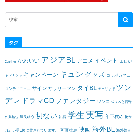
タグ
アジアBL
イベント
かわいい
アニメ
エロい
2gether
キュン
グッズ
キャンペーン
コラボカフェ
キヅナツキ
ツン
タイBL
サイン
サラリーマン
コンティニュエ
チェリまほ
デレ
ドラマCD
ファンタジー
ワンコ
佐々木と宮野
実写
学生
切ない
年下攻め
凪良ゆう
執着
佐藤拓也
抱か
海外BL
映画
斉藤壮馬
海外舞台
れたい男1位に脅されています。