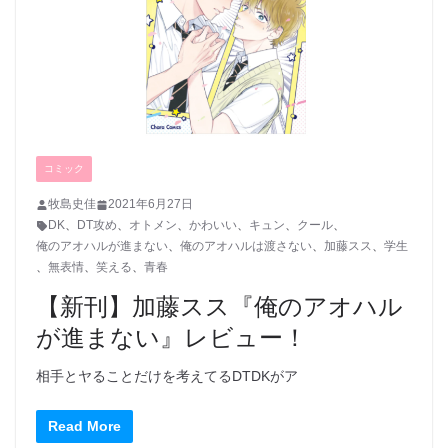
コミック
牧島史佳
2021年6月27日
DK
、
DT攻め
、
オトメン
、
かわいい
、
キュン
、
クール
、
俺のアオハルが進まない
、
俺のアオハルは渡さない
、
加藤スス
、
学生
、
無表情
、
笑える
、
青春
【新刊】加藤スス『俺のアオハル
が進まない』レビュー！
相手とヤることだけを考えてるDTDKがア
Read More