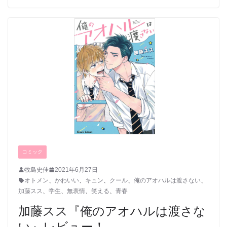
コミック
牧島史佳
2021年6月27日
オトメン
、
かわいい
、
キュン
、
クール
、
俺のアオハルは渡さない
、
加藤スス
、
学生
、
無表情
、
笑える
、
青春
加藤スス『俺のアオハルは渡さな
い』レビュー！