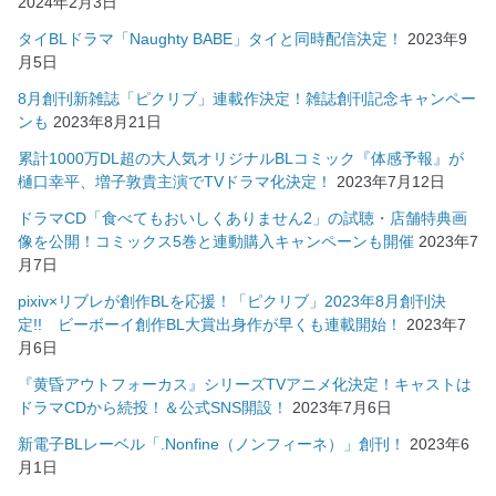
2024年2月3日
タイBLドラマ「Naughty BABE」タイと同時配信決定！
2023年9
月5日
8月創刊新雑誌「ピクリブ」連載作決定！雑誌創刊記念キャンペー
ンも
2023年8月21日
累計1000万DL超の大人気オリジナルBLコミック『体感予報』が
樋口幸平、増子敦貴主演でTVドラマ化決定！
2023年7月12日
ドラマCD「食べてもおいしくありません2」の試聴・店舗特典画
像を公開！コミックス5巻と連動購入キャンペーンも開催
2023年7
月7日
pixiv×リブレが創作BLを応援！「ピクリブ」2023年8月創刊決
定!! ビーボーイ創作BL大賞出身作が早くも連載開始！
2023年7
月6日
『黄昏アウトフォーカス』シリーズTVアニメ化決定！キャストは
ドラマCDから続投！＆公式SNS開設！
2023年7月6日
新電子BLレーベル「.Nonfine（ノンフィーネ）」創刊！
2023年6
月1日