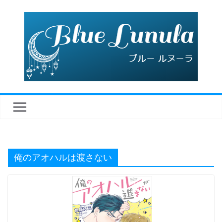
コ
ン
テ
ン
ツ
へ
ス
キ
ッ
プ
俺のアオハルは渡さない