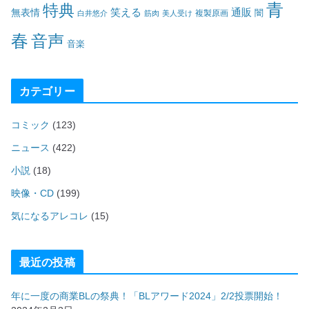
青
特典
笑える
通販
無表情
闇
白井悠介
筋肉
美人受け
複製原画
春
音声
音楽
カテゴリー
コミック
(123)
ニュース
(422)
小説
(18)
映像・CD
(199)
気になるアレコレ
(15)
最近の投稿
年に一度の商業BLの祭典！「BLアワード2024」2/2投票開始！