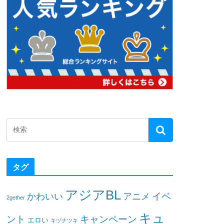
タグ
アジアBL
イベ
かわいい
アニメ
2gether
キュ
ント
キャンペーン
エロい
キヅナツキ