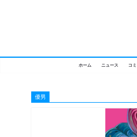
コ
ン
テ
ン
ツ
へ
ス
キ
ホーム
ニュース
コミ
ッ
プ
優男