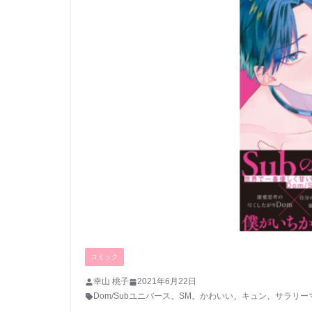
コミック
幸山 桃子
2021年6月22日
Dom/Subユニバース
、
SM
、
かわいい
、
キュン
、
サラリー