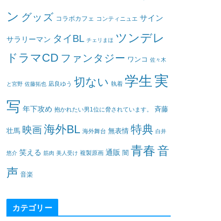
ン
グッズ
サイン
コラボカフェ
コンティニュエ
ツンデレ
タイBL
サラリーマン
チェリまほ
ドラマCD
ファンタジー
ワンコ
佐々木
実
学生
切ない
凪良ゆう
執着
と宮野
佐藤拓也
写
年下攻め
斉藤
抱かれたい男1位に脅されています。
海外BL
特典
映画
壮馬
無表情
海外舞台
白井
青春
音
笑える
通販
闇
悠介
筋肉
美人受け
複製原画
声
音楽
カテゴリー