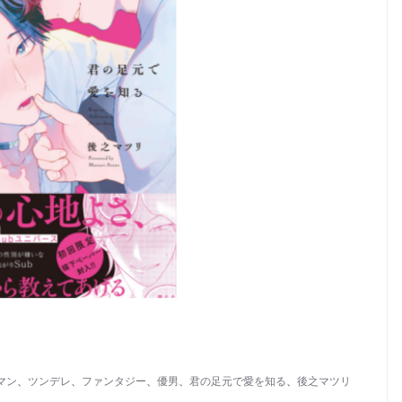
マン
、
ツンデレ
、
ファンタジー
、
優男
、
君の足元で愛を知る
、
後之マツリ