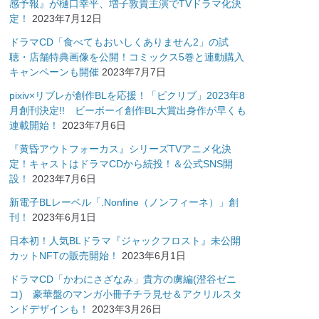
感予報』が樋口幸平、増子敦貴主演でTVドラマ化決
定！
2023年7月12日
ドラマCD「食べてもおいしくありません2」の試
聴・店舗特典画像を公開！コミックス5巻と連動購入
キャンペーンも開催
2023年7月7日
pixiv×リブレが創作BLを応援！「ピクリブ」2023年8
月創刊決定!! ビーボーイ創作BL大賞出身作が早くも
連載開始！
2023年7月6日
『黄昏アウトフォーカス』シリーズTVアニメ化決
定！キャストはドラマCDから続投！＆公式SNS開
設！
2023年7月6日
新電子BLレーベル「.Nonfine（ノンフィーネ）」創
刊！
2023年6月1日
日本初！人気BLドラマ『ジャックフロスト』未公開
カットNFTの販売開始！
2023年6月1日
ドラマCD「かわにさざなみ」貴方の虜編(澄谷ゼニ
コ) 豪華盤のマンガ小冊子チラ見せ＆アクリルスタ
ンドデザインも！
2023年3月26日