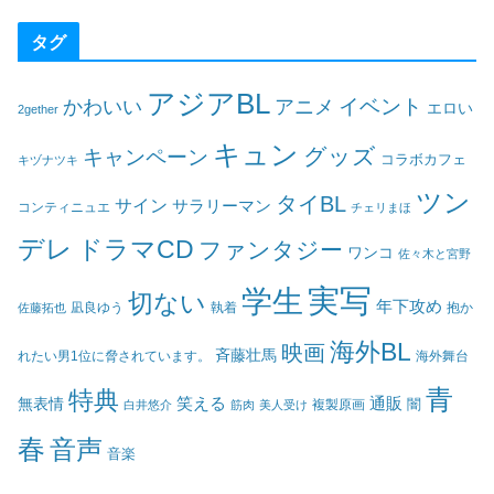
タグ
アジアBL
イベント
かわいい
アニメ
エロい
2gether
キュン
グッズ
キャンペーン
コラボカフェ
キヅナツキ
ツン
タイBL
サイン
サラリーマン
コンティニュエ
チェリまほ
デレ
ドラマCD
ファンタジー
ワンコ
佐々木と宮野
実写
学生
切ない
年下攻め
凪良ゆう
執着
佐藤拓也
抱か
海外BL
映画
斉藤壮馬
海外舞台
れたい男1位に脅されています。
青
特典
笑える
通販
無表情
闇
白井悠介
筋肉
美人受け
複製原画
春
音声
音楽