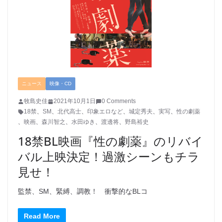
ニュース
映像・CD
牧島史佳
2021年10月1日
0 Comments
18禁
、
SM
、
北代高士
、
印象エロなど
、
城定秀夫
、
実写
、
性の劇薬
、
映画
、
森川智之
、
水田ゆき
、
渡邊将
、
野島裕史
18禁BL映画『性の劇薬』のリバイ
バル上映決定！過激シーンもチラ
見せ！
監禁、SM、緊縛、調教！ 衝撃的なBLコ
Read More