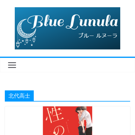
コ
ン
テ
ン
ツ
へ
ス
キ
ッ
プ
北代高士