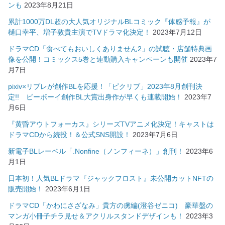
ンも
2023年8月21日
累計1000万DL超の大人気オリジナルBLコミック『体感予報』が
樋口幸平、増子敦貴主演でTVドラマ化決定！
2023年7月12日
ドラマCD「食べてもおいしくありません2」の試聴・店舗特典画
像を公開！コミックス5巻と連動購入キャンペーンも開催
2023年7
月7日
pixiv×リブレが創作BLを応援！「ピクリブ」2023年8月創刊決
定!! ビーボーイ創作BL大賞出身作が早くも連載開始！
2023年7
月6日
『黄昏アウトフォーカス』シリーズTVアニメ化決定！キャストは
ドラマCDから続投！＆公式SNS開設！
2023年7月6日
新電子BLレーベル「.Nonfine（ノンフィーネ）」創刊！
2023年6
月1日
日本初！人気BLドラマ『ジャックフロスト』未公開カットNFTの
販売開始！
2023年6月1日
ドラマCD「かわにさざなみ」貴方の虜編(澄谷ゼニコ) 豪華盤の
マンガ小冊子チラ見せ＆アクリルスタンドデザインも！
2023年3